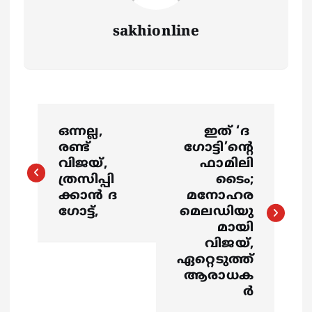
sakhionline
P
ഒന്നല്ല,
ഇത് ‘ദ ​
o
രണ്ട്
ഗോട്ടി’ന്റെ
വിജയ്,
ഫാമിലി
s
ത്രസിപ്പി
ടൈം;
ക്കാൻ ദ
മനോഹര
ഗോട്ട്,
മെലഡിയു
t
മായി
വിജയ്,
n
ഏറ്റെടുത്ത്
ആരാധക
a
ർ