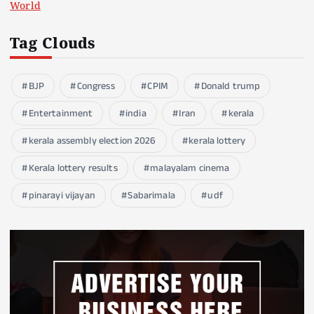
World
Tag Clouds
BJP
Congress
CPIM
Donald trump
Entertainment
india
Iran
kerala
kerala assembly election 2026
kerala lottery
Kerala lottery results
malayalam cinema
pinarayi vijayan
Sabarimala
udf