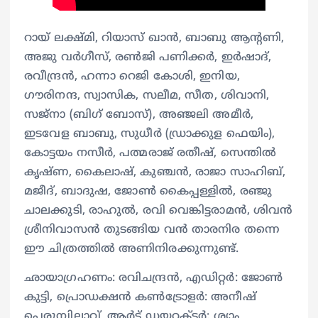
റായ് ലക്ഷ്മി, റിയാസ് ഖാന്‍, ബാബു ആൻ്റണി,
അജു വർഗീസ്, രൺജി പണിക്കർ, ഇർഷാദ്,
രവീന്ദ്രൻ, ഹന്നാ റെജി കോശി, ഇനിയ,
ഗൗരിനന്ദ, സ്വാസിക, സലീമ, സീത, ശിവാനി,
സജ്നാ (ബിഗ്‌ ബോസ്), അഞ്ജലി അമീർ,
ഇടവേള ബാബു, സുധീർ (ഡ്രാക്കുള ഫെയിം),
കോട്ടയം നസീർ, പത്മരാജ് രതീഷ്, സെന്തിൽ
കൃഷ്ണ, കൈലാഷ്, കുഞ്ചൻ, രാജാ സാഹിബ്,
മജീദ്, ബാദുഷ, ജോൺ കൈപ്പള്ളിൽ, രഞ്ജു
ചാലക്കുടി, രാഹുൽ, രവി വെങ്കിട്ടരാമൻ, ശിവൻ
ശ്രീനിവാസൻ തുടങ്ങിയ വൻ താരനിര തന്നെ
ഈ ചിത്രത്തിൽ അണിനിരക്കുന്നുണ്ട്.
ഛായാഗ്രഹണം: രവിചന്ദ്രന്‍, എഡിറ്റർ: ജോൺ
കുട്ടി, പ്രൊഡക്ഷൻ കൺട്രോളർ: അനീഷ്
പെരുമ്പിലാവ്, ആർട്ട് ഡയറക്ടർ: ശ്യാം