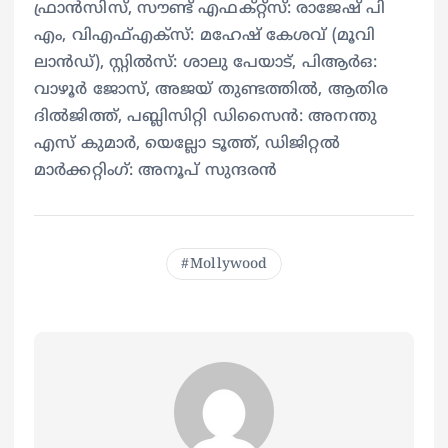
ഫ്രാൻസിസ്, സൗണ്ട് എഫക്റ്റ്സ്: രാജേഷ്‌ പി
എം, വിഎഫ്എക്സ്: മഹേഷ്‌ കേശവ് (മൂവി
ലാന്‍ഡ്‌), സ്റ്റിൽസ്: ശാലു പേയാട്, പിആര്‍ഒ:
വാഴൂര്‍ ജോസ്, അജയ് തുണ്ടത്തില്‍, ആതിര
ദില്‍ജിത്ത്, പബ്ലിസിറ്റി ഡിസൈൻ: അനന്തു
എസ് കുമാർ, യെല്ലോ ടൂത്ത്, ഡിജിറ്റല്‍
മാര്‍ക്കറ്റിംഗ്: അനൂപ്‌ സുന്ദരൻ
Mollywood