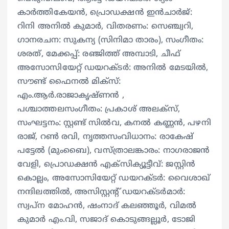
കാർത്തികേയൻ, പ്രൊഡക്ഷൻ ഇൻചാർജ്:
റിനി അനിൽ കുമാർ, വിതരണം: സെഞ്ച്വറി,
ഗാനരചന: സുകന്യ (സിനിമാ താരം), സംഗീതം:
ശരത്, മേക്കപ്പ്: രഞ്ജിത്ത് അമ്പാടി, ചീഫ്
അസോസിയേറ്റ് ഡയറക്ടർ: അനിൽ മേടയിൽ,
സൗണ്ട് ഫൈനൽ മിക്സ്:
എം.ആർ.രാജാകൃഷ്ണൻ ,
പശ്ചാത്തലസംഗീതം: പ്രകാശ് അലക്‌സ്,
സംഘട്ടനം: സ്റ്റണ്ട് സിൽവ, കനൽ കണ്ണൻ, പഴനി
രാജ്, റൺ രവി, നൃത്തസംവിധാനം: രാകേഷ്
പട്ടേൽ (മുംബൈ), വസ്ത്രാലങ്കാരം: നാഗരാജൻ
വേളി, പ്രൊഡക്ഷന്‍ എക്സിക്യൂട്ടീവ്: ജസ്റ്റിന്‍
കൊല്ലം, അസോസിയേറ്റ് ഡയറക്ടര്‍: വൈശാഖ്
നന്ദിലത്തില്‍, അസിസ്റ്റന്റ്‌ ഡയറക്ടര്‍മാര്‍:
സ്വപ്ന മോഹൻ, ഷംനാദ് കലഞ്ഞൂർ, വിമൽ
കുമാർ എം.വി, സജാദ് കൊടുങ്ങല്ലൂർ, ടോജി