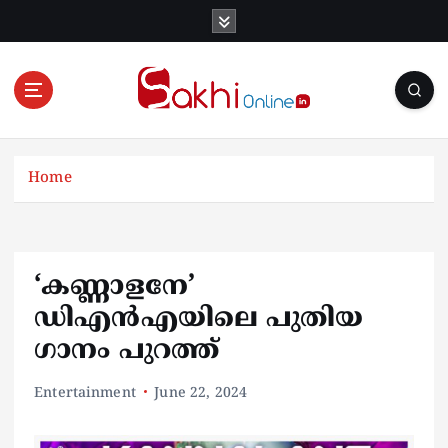
S
k
i
p
t
o
Online News Portal
c
o
Home
n
t
e
n
‘കണ്ണാളനേ’
t
ഡിഎന്‍എയിലെ പുതിയ
ഗാനം പുറത്ത്
Entertainment
June 22, 2024