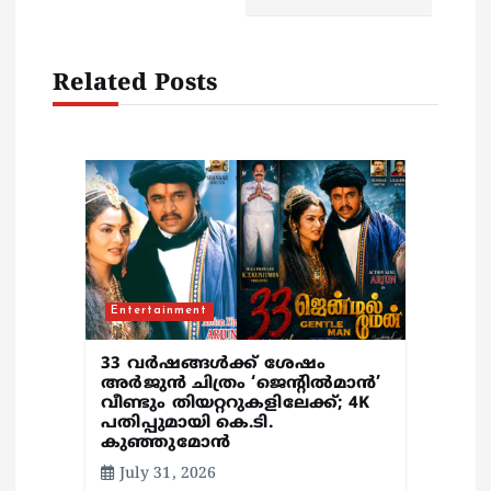
v
i
Related Posts
g
a
t
i
Entertainment
o
33 വർഷങ്ങൾക്ക് ശേഷം
n
അർജുൻ ചിത്രം ‘ജെന്റിൽമാൻ’
വീണ്ടും തിയറ്ററുകളിലേക്ക്; 4K
പതിപ്പുമായി കെ.ടി.
കുഞ്ഞുമോൻ
July 31, 2026