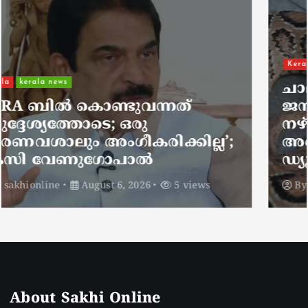
Kerala
kerala news
ചാലിശേരിയില്‍ സര്‍ക്കാര്‍
ജനകീയ ആരോഗ്യകേന്ദ്രത്തില്‍
നഴ്സിന് അണലിയുടെ കടിയേറ്റു;
അണലിയുടെ കടിയേറ്റത്
ഡ്യൂട്ടിക്കിടെ
By
sakhionline
August 6, 2026
4 views
About Sakhi Online