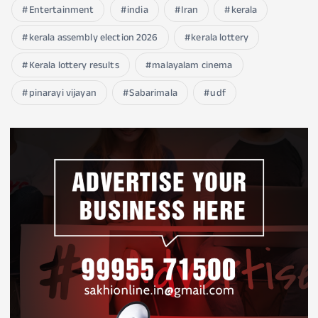
Entertainment
india
Iran
kerala
kerala assembly election 2026
kerala lottery
Kerala lottery results
malayalam cinema
pinarayi vijayan
Sabarimala
udf