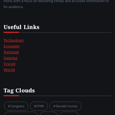
more, with a focus on delivering timely and accurate information to
its audience.
Useful Links
Technology
Economy
National
Gaming
Travel
World
Tag Clouds
Congress
CPIM
Donald trump