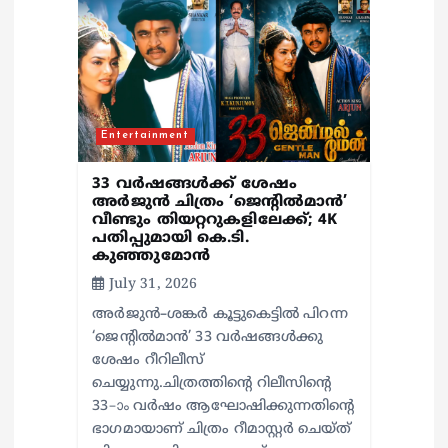
a
t
i
Entertainment
o
33 വർഷങ്ങൾക്ക് ശേഷം
അർജുൻ ചിത്രം ‘ജെന്റിൽമാൻ’
വീണ്ടും തിയറ്ററുകളിലേക്ക്; 4K
n
പതിപ്പുമായി കെ.ടി.
കുഞ്ഞുമോൻ
July 31, 2026
അർജുൻ–ശങ്കർ കൂട്ടുകെട്ടിൽ പിറന്ന
‘ജെന്റിൽമാൻ’ 33 വർഷങ്ങൾക്കു
ശേഷം റീറിലീസ്
ചെയ്യുന്നു.ചിത്രത്തിന്റെ റിലീസിന്റെ
33–ാം വർഷം ആഘോഷിക്കുന്നതിന്റെ
ഭാഗമായാണ് ചിത്രം റീമാസ്റ്റർ ചെയ്ത്