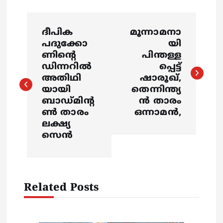
P
ദീപിക
മൂന്നാമനാ
o
പദുക്കോ
യി
ണിന്‍റെ
പിന്തള്ള
s
ഡിന്നറില്‍
പ്പെട്ട്
അതിഥി
ഷാരൂഖ്,
യായി
തെന്നിന്ത്യ
t
ബാഡ്മിന്‍റ
ൻ താരം
ണ്‍ താരം
ഒന്നാമൻ,
n
ലക്ഷ്യ
സെന്‍
a
v
Related Posts
i
g