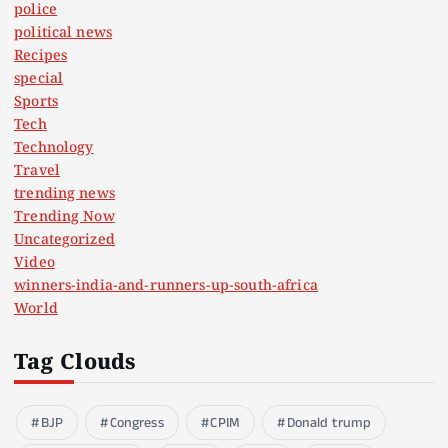
police
political news
Recipes
special
Sports
Tech
Technology
Travel
trending news
Trending Now
Uncategorized
Video
winners-india-and-runners-up-south-africa
World
Tag Clouds
BJP
Congress
CPIM
Donald trump