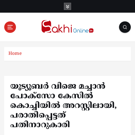
S
k
i
p
t
o
Online News Portal
c
o
Home
n
t
e
n
യൂട്യൂബര്‍ വിജെ മച്ചാൻ
t
പോക്സോ കേസില്‍
കൊച്ചിയില്‍ അറസ്റ്റിലായി,
പരാതിപ്പെട്ടത്
പതിനാറുകാരി