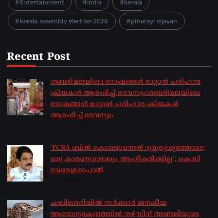
Entertainment
india
kerala
kerala assembly election 2026
pinarayi vijayan
Recent Post
ശബരിമലയിലെ ദോഷങ്ങൾ മാറ്റാൻ പരിഹാര
ക്രിയകൾ ആരംഭിച്ച് ദേവസ്വംശബരിമലയിലെ
ദോഷങ്ങൾ മാറ്റാൻ പരിഹാര ക്രിയകൾ
ആരംഭിച്ച് ദേവസ്വം
by sakhionline
August 6, 2026
‘FCRA ബിൽ കൊണ്ടുവന്നത് ദുരുദ്ദേശ്യത്തോടെ;
ഒരു കാരണവശാലും അം​ഗീകരിക്കില്ല’; കെസി
വേണു​ഗോപാൽ
by sakhionline
August 6, 2026
ചാലിശേരിയില്‍ സര്‍ക്കാര്‍ ജനകീയ
ആരോഗ്യകേന്ദ്രത്തില്‍ നഴ്സിന് അണലിയുടെ