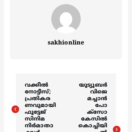
sakhionline
P
വക്കീൽ
യൂട്യൂബര്‍
o
നോട്ടീസ്;
വിജെ
പ്രതികര
മച്ചാൻ
s
ണവുമായി
പോ
ഫൂട്ടേജ്
ക്സോ
സിനിമ
കേസില്‍
t
നിർമാതാ
കൊച്ചിയി