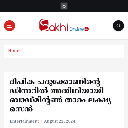
S
k
i
p
t
o
Online News Portal
c
o
Home
n
t
e
n
ദീപിക പദുക്കോണിന്‍റെ
t
ഡിന്നറില്‍ അതിഥിയായി
ബാഡ്മിന്‍റണ്‍ താരം ലക്ഷ്യ
സെന്‍
Entertainment
August 23, 2024