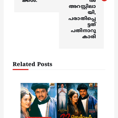
ക്കൾ.
ല്‍
n
അറസ്റ്റിലാ
യി,
a
പരാതിപ്പെ
ട്ടത്
v
പതിനാറു
കാരി
i
g
Related Posts
a
t
i
o