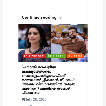
Continue reading
Entertainment
kerala news
must read
‘പരാതി രാഷ്ട്രീയ
ലക്ഷ്യത്തോടെ;
പൊതുപ്രതിച്ഛായയ്ക്ക്
മങ്ങലേല്‍പ്പിക്കാന്‍ നീക്കം’;
‘അമ്മ’ വിവാദത്തില്‍ ശ്വേത
മേനോന് എതിരെ രമേശ്
പിഷാരടി
July 28, 2026