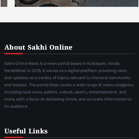
About Sakhi Online
Sakhi Online News is a news portal based in Kottayam, Kerala.
Established in 2018, it serves as a digital platform providing news
and updates on a variety of topics relevant to the local community
and beyond. The portal likely covers a wide range of news categories,
including local news, politics, culture, sports, entertainment, and
more, with a focus on delivering timely and accurate information to
its audience.
Useful Links