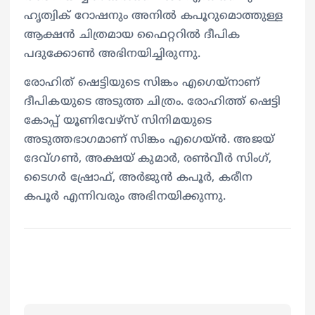
ഹൃത്വിക് റോഷനും അനിൽ കപൂറുമൊത്തുള്ള
ആക്ഷൻ ചിത്രമായ ഫൈറ്ററിൽ ദീപിക
പദുക്കോൺ അഭിനയിച്ചിരുന്നു.
രോഹിത് ഷെട്ടിയുടെ സിങ്കം എഗെയ്‌നാണ്
ദീപികയുടെ അടുത്ത ചിത്രം. രോഹിത്ത് ഷെട്ടി
കോപ്പ് യൂണിവേഴ്സ് സിനിമയുടെ
അടുത്തഭാഗമാണ് സിങ്കം എഗെയ്ൻ. അജയ്
ദേവ്ഗൺ, അക്ഷയ് കുമാർ, രൺവീർ സിംഗ്,
ടൈഗർ ഷ്രോഫ്, അർജുൻ കപൂർ, കരീന
കപൂർ എന്നിവരും അഭിനയിക്കുന്നു.