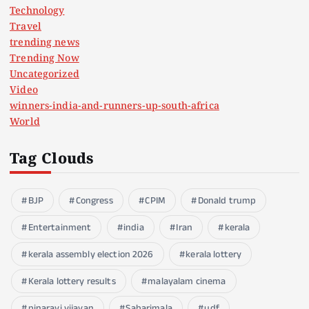
Technology
Travel
trending news
Trending Now
Uncategorized
Video
winners-india-and-runners-up-south-africa
World
Tag Clouds
BJP
Congress
CPIM
Donald trump
Entertainment
india
Iran
kerala
kerala assembly election 2026
kerala lottery
Kerala lottery results
malayalam cinema
pinarayi vijayan
Sabarimala
udf