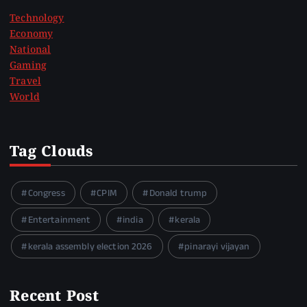
Technology
Economy
National
Gaming
Travel
World
Tag Clouds
Congress
CPIM
Donald trump
Entertainment
india
kerala
kerala assembly election 2026
pinarayi vijayan
Recent Post