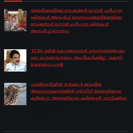
ശബരിമലയിലെ ദോഷങ്ങൾ മാറ്റാൻ പരിഹാര
ക്രിയകൾ ആരംഭിച്ച് ദേവസ്വംശബരിമലയിലെ
ദോഷങ്ങൾ മാറ്റാൻ പരിഹാര ക്രിയകൾ
ആരംഭിച്ച് ദേവസ്വം
by sakhionline
August 6, 2026
‘FCRA ബിൽ കൊണ്ടുവന്നത് ദുരുദ്ദേശ്യത്തോടെ;
ഒരു കാരണവശാലും അം​ഗീകരിക്കില്ല’; കെസി
വേണു​ഗോപാൽ
by sakhionline
August 6, 2026
ചാലിശേരിയില്‍ സര്‍ക്കാര്‍ ജനകീയ
ആരോഗ്യകേന്ദ്രത്തില്‍ നഴ്സിന് അണലിയുടെ
കടിയേറ്റു; അണലിയുടെ കടിയേറ്റത് ഡ്യൂട്ടിക്കിടെ
by sakhionline
August 6, 2026