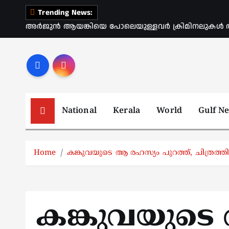
S
Trending News:
k
അർജുൻ ആയങ്കിയെ പോലെയുള്ളവർ ക്രിമിനലുകൾ ആ
i
p
t
o
c
o
National
Kerala
World
Gulf N
n
t
e
Home
കങ്കുവയുടെ ആ രഹസ്യം പുറത്ത്, ചിത്രത്തിന്
n
t
കങ്കുവയുടെ