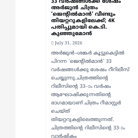
33 വർഷങ്ങൾക്ക് ശേഷം
g
അർജുൻ ചിത്രം
‘ജെന്റിൽമാൻ’ വീണ്ടും
തിയറ്ററുകളിലേക്ക്; 4K
a
പതിപ്പുമായി കെ.ടി.
കുഞ്ഞുമോൻ
t
July 31, 2026
അർജുൻ–ശങ്കർ കൂട്ടുകെട്ടിൽ
i
പിറന്ന ‘ജെന്റിൽമാൻ’ 33
വർഷങ്ങൾക്കു ശേഷം റീറിലീസ്
o
ചെയ്യുന്നു.ചിത്രത്തിന്റെ
റിലീസിന്റെ 33–ാം വർഷം
n
ആഘോഷിക്കുന്നതിന്റെ
ഭാഗമായാണ് ചിത്രം റീമാസ്റ്റർ
ചെയ്ത്
തിയറ്ററുകളിലെത്തുന്നത്.
ചിത്രത്തിന്റെ റിലീസിന്റെ 33-ാം
വാർഷികം