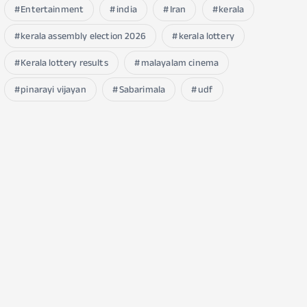
Entertainment
india
Iran
kerala
kerala assembly election 2026
kerala lottery
Kerala lottery results
malayalam cinema
pinarayi vijayan
Sabarimala
udf