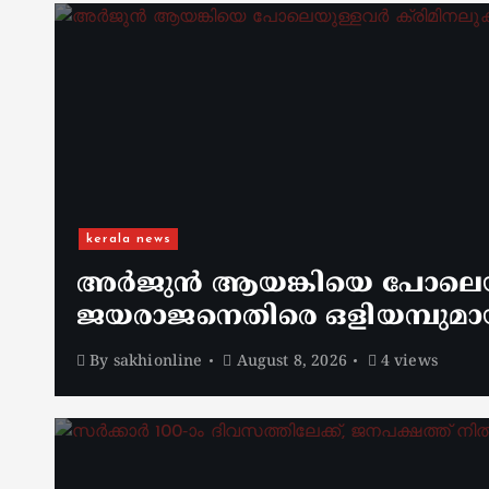
kerala news
അർജുൻ ആയങ്കിയെ പോലെയുള
ജയരാജനെതിരെ ഒളിയമ്പുമാ
By
sakhionline
August 8, 2026
4 views