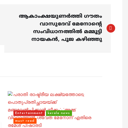
ആകാംക്ഷയുണര്‍ത്തി ഗൗതം
വാസുദേവ് മേനോന്റെ
സംവിധാനത്തില്‍ മമ്മൂട്ടി
നായകൻ, പൂജ കഴിഞ്ഞു
Entertainment
kerala news
must read