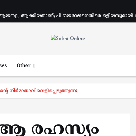
യതല്ല, ആക്കിയതാണ്; പി ജയരാജനെതിരെ ഒളിയമ്പുമായി
Online News Portal
ews
Other
റെ നിര്‍മാതാവ് വെളിപ്പെടുത്തുന്നു
 ആ രഹസ്യം