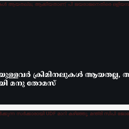
്ളവർ ക്രിമിനലുകൾ ആയതല്ല, ആ
യി മനു തോമസ്