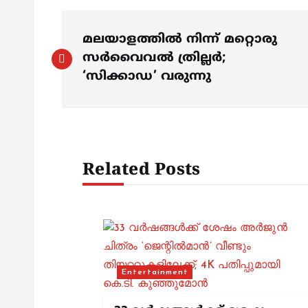
P
മലയാളത്തില്‍ നിന്ന് മറ്റൊരു
o
സര്‍വൈവല്‍ ത്രില്ലര്‍;
‘സിക്കാഡ’ വരുന്നു
s
t
Related Posts
n
a
v
Entertainment
i