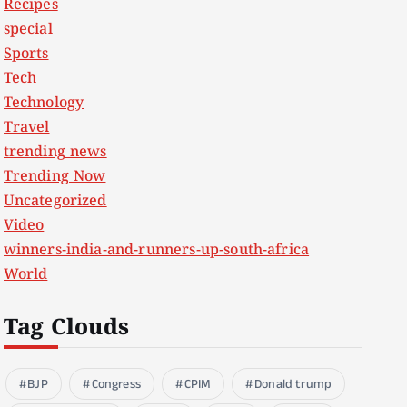
Recipes
special
Sports
Tech
Technology
Travel
trending news
Trending Now
Uncategorized
Video
winners-india-and-runners-up-south-africa
World
Tag Clouds
BJP
Congress
CPIM
Donald trump