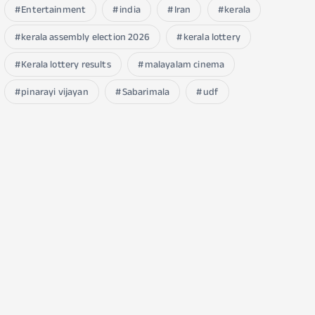
Entertainment
india
Iran
kerala
kerala assembly election 2026
kerala lottery
Kerala lottery results
malayalam cinema
pinarayi vijayan
Sabarimala
udf