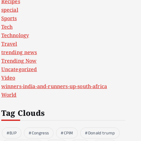
Recipes
special
Sports
Tech
Technology
Travel
trending news
Trending Now
Uncategorized
Video
winners-india-and-runners-up-south-africa
World
Tag Clouds
BJP
Congress
CPIM
Donald trump