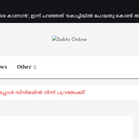
രെ കാണാൻ’, ഇന്ന് പറഞ്ഞത് ‘കൊച്ചിയിൽ പോയതു കൊണ്ട് അവിട
Online News Portal
ews
Other
പ്പോൾ സിനിമയിൽ നിന്ന് പുറത്താക്കി’