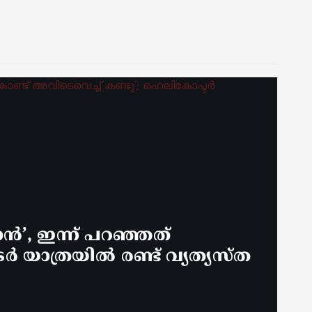
ൻ’, ഇന്ന് പറഞ്ഞത്
യാത്രയിൽ രണ്ട് വ്യത്യസ്ത