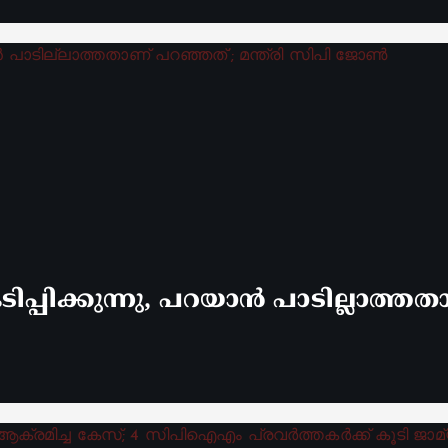
പ്പിക്കുന്നു, പറയാൻ പാടില്ലാത്തതാ