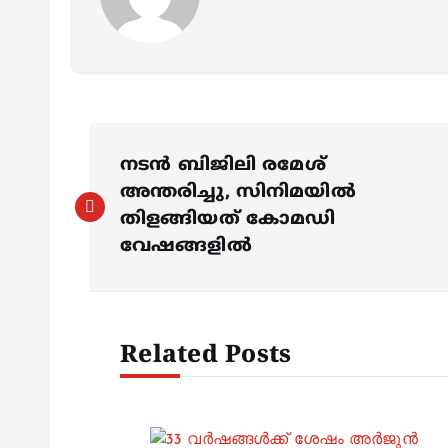
P
നടൻ ബിജിലി രമേശ്
o
അന്തരിച്ചു, സിനിമയില്‍
തിളങ്ങിയത് കോമഡി
s
വേഷങ്ങളില്‍
t
Related Posts
n
a