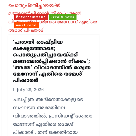
Entertainment
kerala news
must read
‘പരാതി രാഷ്ട്രീയ
ലക്ഷ്യത്തോടെ;
പൊതുപ്രതിച്ഛായയ്ക്ക്
മങ്ങലേല്‍പ്പിക്കാന്‍ നീക്കം’;
‘അമ്മ’ വിവാദത്തില്‍ ശ്വേത
മേനോന് എതിരെ രമേശ്
പിഷാരടി
July 28, 2026
ചലച്ചിത്ര അഭിനേതാക്കളുടെ
സംഘടന അമ്മയിലെ
വിവാദത്തില്‍, പ്രസിഡന്റ് ശ്വേതാ
മേനോന് എതിരെ രമേശ്
പിഷാരടി. തനിക്കെതിരായ