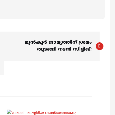
മുന്‍കൂര്‍ ജാമ്യത്തിന് ശ്രമം
തുടങ്ങി നടൻ സിദ്ദിഖ്;