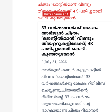
v
Entertainment
i
33 വർഷങ്ങൾക്ക് ശേഷം
g
അർജുൻ ചിത്രം
‘ജെന്റിൽമാൻ’ വീണ്ടും
തിയറ്ററുകളിലേക്ക്; 4K
a
പതിപ്പുമായി കെ.ടി.
കുഞ്ഞുമോൻ
t
July 31, 2026
അർജുൻ–ശങ്കർ കൂട്ടുകെട്ടിൽ
i
പിറന്ന ‘ജെന്റിൽമാൻ’ 33
വർഷങ്ങൾക്കു ശേഷം റീറിലീസ്
o
ചെയ്യുന്നു.ചിത്രത്തിന്റെ
റിലീസിന്റെ 33–ാം വർഷം
n
ആഘോഷിക്കുന്നതിന്റെ
ഭാഗമായാണ് ചിത്രം റീമാസ്റ്റർ