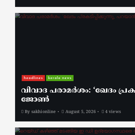
headlines
kerala news
വിവാദ പരാമർശം: ‘ഖേദം പ്രകടി
ജോൺ
By
sakhionline
August 5, 2026
4 views