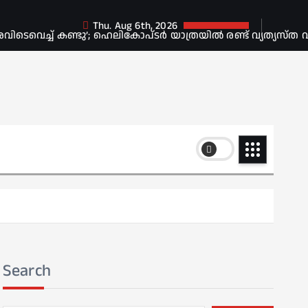
Thu. Aug 6th, 2026
െവെച്ച് കണ്ടു’; ഹെലികോപ്ടർ യാത്രയിൽ രണ്ട് വ്യത്യസ്ത വ
Search