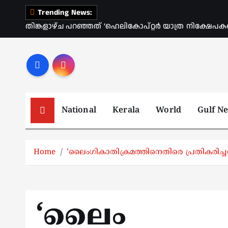
S
Trending News:
k
തിങ്കളാഴ്ച പറഞ്ഞത് ‘ഹെലികോപ്റ്റർ യാത്ര നിക്ഷേപക
i
p
t
o
c
o
National
Kerala
World
Gulf N
n
t
e
Home
‘ലൈം​ഗികാതിക്രമത്തിനെതിരെ പ്രതികരിച്ച
n
t
‘ലൈം​