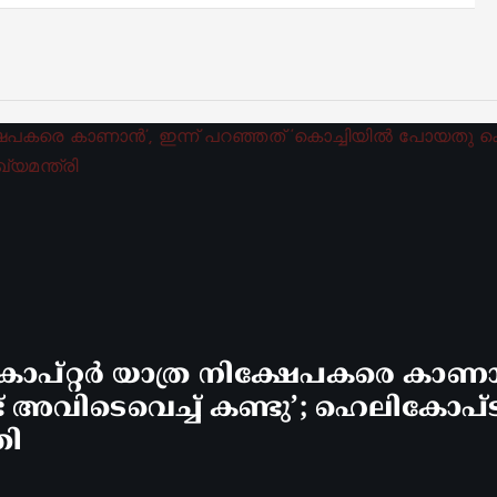
ോപ്റ്റർ യാത്ര നിക്ഷേപകരെ കാണാ
വിടെവെച്ച് കണ്ടു’; ഹെലികോപ്ടർ 
രി