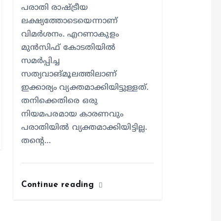
പരാതി രാഷ്ട്രീയ
ലക്ഷ്യത്തോടെയെന്നാണ്
വിമര്‍ശനം. എറണാകുളം
മുന്‍സിഫ് കോടതിയില്‍
സമര്‍പ്പിച്ച
സത്യവാങ്മൂലത്തിലാണ്
ഇക്കാര്യം വ്യക്തമാക്കിയിട്ടുള്ളത്.
തനിക്കെതിരെ ഒരു
നിയമപരമായ കാരണവും
പരാതിയില്‍ വ്യക്തമാക്കിയിട്ടില്ല.
തന്റെ…
Continue reading