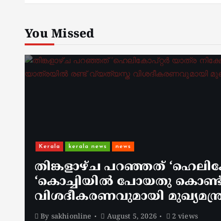
You Missed
Kerala
kerala news
news
തിങ്കളാഴ്ച പറഞ്ഞത് ‘ഹെലിക
‘കൊച്ചിയിൽ പോയതു കൊണ്ട് അ
വിശദീകരണവുമായി മുഖ്യമന്ത്
By
sakhionline
August 5, 2026
2 views