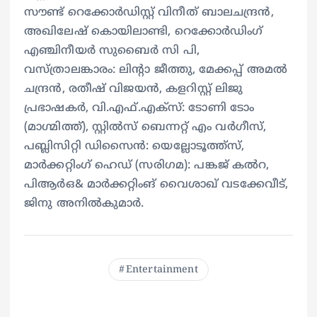
സൗണ്ട് റെക്കോർഡിസ്റ്റ് വിനീത് ബാലചന്ദ്രൻ,
അഖിലേഷ് കൊയിലാണ്ടി, റെക്കോർഡിംഗ്
എഞ്ചിനീയർ സുബൈർ സി പി,
വസ്ത്രാലങ്കാരം: ലിന്റാ ജീത്തു, മേക്കപ്പ് അമൽ
ചന്ദ്രൻ, രതീഷ് വിജയൻ, കളറിസ്റ്റ് ലിജു
പ്രഭാഷകർ, വി.എഫ്.എക്സ്: ടോണി ടോം
(മാഗ്മിത്ത്), സ്റ്റിൽസ് ബെന്നറ്റ് എം വർഗീസ്,
പബ്ലിസിറ്റി ഡിസൈൻ: യെല്ലോടൂത്ത്‍സ്,
മാർക്കറ്റിംഗ് ഹെഡ് (സരിഗമ): പങ്കജ് കൽറ,
പിആർഒ& മാർക്കറ്റിംങ് വൈശാഖ് വടക്കേവീട്,
ജിനു അനിൽകുമാർ.
Entertainment