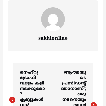
sakhionline
P
നെഹ്റു
ആത്മയു
o
ട്രോഫി
ടെ
വള്ളം കളി
പ്രസിഡൻ്റ്
s
നടക്കുമോ
ഞാനാണ്’;
?
ഒരു
ക്ലബ്ബുകൾ
നടനെയും
t
വൻ
താൻ