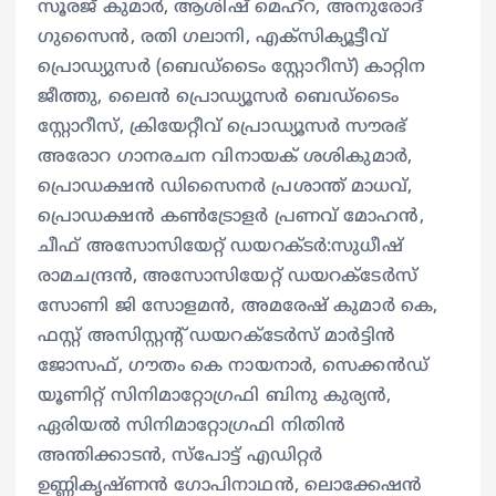
സൂരജ് കുമാർ, ആശിഷ് മെഹ്‌റ, അനുരോദ്
ഗുസൈൻ, രതി ഗലാനി, എക്സിക്യൂട്ടീവ്
പ്രൊഡ്യുസർ (ബെഡ്ടൈം സ്റ്റോറീസ്) കാറ്റിന
ജീത്തു, ലൈൻ പ്രൊഡ്യൂസർ ബെഡ്ടൈം
സ്റ്റോറീസ്, ക്രിയേറ്റീവ് പ്രൊഡ്യൂസർ സൗരഭ്
അരോറ ഗാനരചന വിനായക് ശശികുമാർ,
പ്രൊഡക്ഷൻ ഡിസൈനർ പ്രശാന്ത് മാധവ്,
പ്രൊഡക്ഷൻ കൺട്രോളർ പ്രണവ് മോഹൻ,
ചീഫ് അസോസിയേറ്റ് ഡയറക്ടർ:സുധീഷ്
രാമചന്ദ്രൻ, അസോസിയേറ്റ് ഡയറക്ടേർസ്
സോണി ജി സോളമൻ, അമരേഷ് കുമാർ കെ,
ഫസ്റ്റ് അസിസ്റ്റന്റ് ഡയറക്ടേർസ് മാർട്ടിൻ
ജോസഫ്, ഗൗതം കെ നായനാർ, സെക്കൻഡ്
യൂണിറ്റ് സിനിമാറ്റോഗ്രഫി ബിനു കുര്യൻ,
ഏരിയൽ സിനിമാറ്റോഗ്രഫി നിതിൻ
അന്തിക്കാടൻ, സ്പോട്ട് എഡിറ്റർ
ഉണ്ണികൃഷ്‍ണൻ ഗോപിനാഥൻ, ലൊക്കേഷൻ