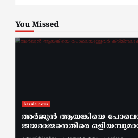
You Missed
kerala news
അർജുൻ ആയങ്കിയെ പോലെയുള
ജയരാജനെതിരെ ഒളിയമ്പുമാ