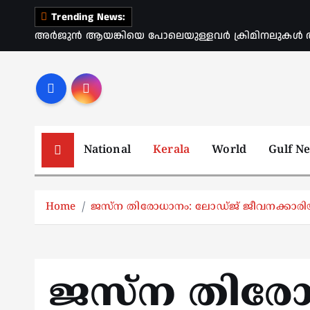
S
Trending News:
k
അർജുൻ ആയങ്കിയെ പോലെയുള്ളവർ ക്രിമിനലുകൾ ആ
i
p
t
o
c
o
National
Kerala
World
Gulf N
n
t
e
Home
ജസ്ന തിരോധാനം: ലോഡ്ജ് ജീവനക്കാരിയ
n
t
ജസ്ന തിരോ