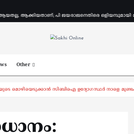
യതല്ല, ആക്കിയതാണ്; പി ജയരാജനെതിരെ ഒളിയമ്പുമായി
Online News Portal
ews
Other
ുടെ മൊഴിയെടുക്കാൻ സിബിഐ ഉദ്യോഗസ്ഥർ നാളെ മുണ്ടക്
ധാനം: