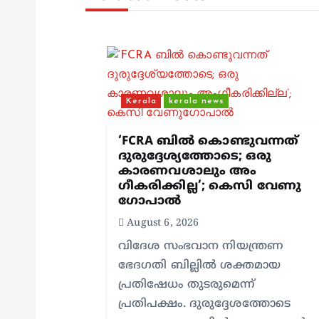
n
a
v
Kerala
kerala news
i
‘FCRA ബിൽ കൊണ്ടുവന്നത്
ദുരുദ്ദേശ്യത്തോടെ; ഒരു
കാരണവശാലും അം​
g
ഗീകരിക്കില്ല’; കെസി വേണു​
ഗോപാൽ
a
August 6, 2026
വിദേശ സംഭവാന നിയന്ത്രണ
t
ഭേദഗതി ബില്ലിൽ ശക്തമായ
പ്രതിഷേധം തുടരുമെന്ന്
i
പ്രതിപക്ഷം. ദുരുദ്ദേശത്തോടെ