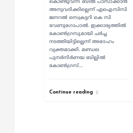
കൊണ്ടുവന്ന ബിൽ പാസാക്കാൻ
o
അനുവദിക്കില്ലെന്ന് എഐസിസി
ജനറൽ സെക്രട്ടറി കെ സി
n
വേണുഗോപാൽ. ഇക്കാര്യത്തിൽ
കോൺഗ്രസുമായി ചർച്ച
നടത്തിയിട്ടില്ലെന്ന് അദേഹം
വ്യക്തമാക്കി. മണ്ഡല
പുനർനിർണയ ബില്ലിൽ
കോൺഗ്രസ്…
Continue reading