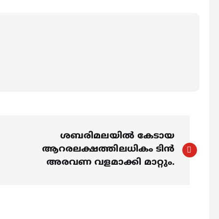
ശബരിമലയില്‍ കേടായ
ആറരലക്ഷത്തിലധികം ടിൻ
അരവണ വളമാക്കി മാറ്റും.