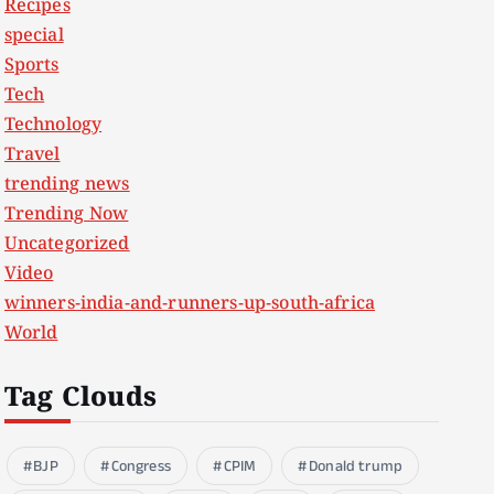
Recipes
special
Sports
Tech
Technology
Travel
trending news
Trending Now
Uncategorized
Video
winners-india-and-runners-up-south-africa
World
Tag Clouds
BJP
Congress
CPIM
Donald trump