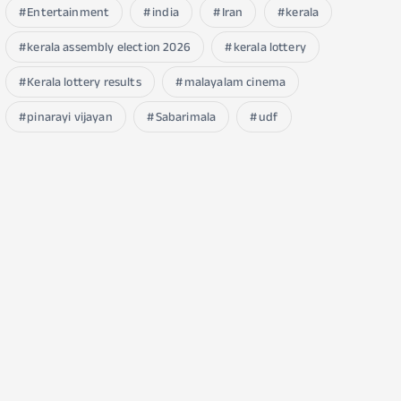
Entertainment
india
Iran
kerala
kerala assembly election 2026
kerala lottery
Kerala lottery results
malayalam cinema
pinarayi vijayan
Sabarimala
udf