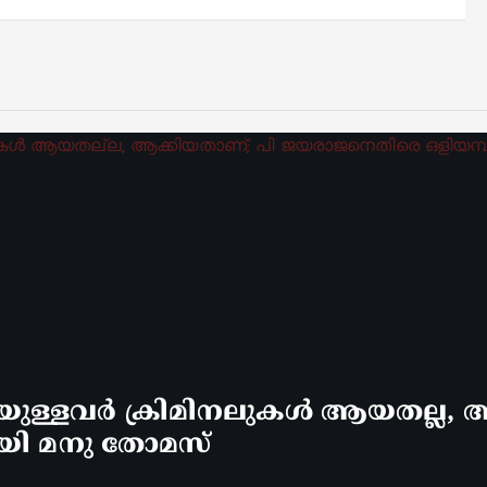
്ളവർ ക്രിമിനലുകൾ ആയതല്ല, ആ
യി മനു തോമസ്