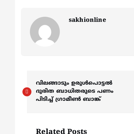
sakhionline
P
വിലങ്ങാടും ഉരുൾപൊട്ടൽ
o
ദുരിത ബാധിതരുടെ പണം
പിടിച്ച് ഗ്രാമീൺ ബാങ്ക്
s
t
Related Posts