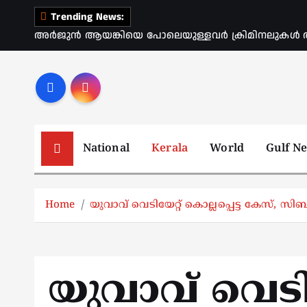
S
Trending News:
k
അർജുൻ ആയങ്കിയെ പോലെയുള്ളവർ ക്രിമിനലുകൾ ആ
i
p
t
o
c
o
National
Kerala
World
Gulf N
n
t
e
Home
യുവാവ് വെടിയേറ്റ് കൊല്ലപ്പെട്ട കേസ്, സി
n
t
യുവാവ് വെടിയ