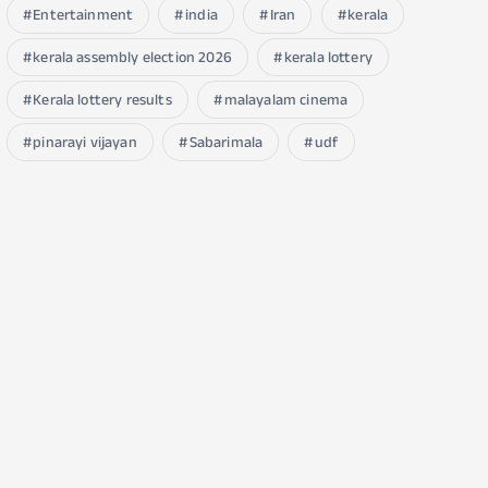
Entertainment
india
Iran
kerala
kerala assembly election 2026
kerala lottery
Kerala lottery results
malayalam cinema
pinarayi vijayan
Sabarimala
udf