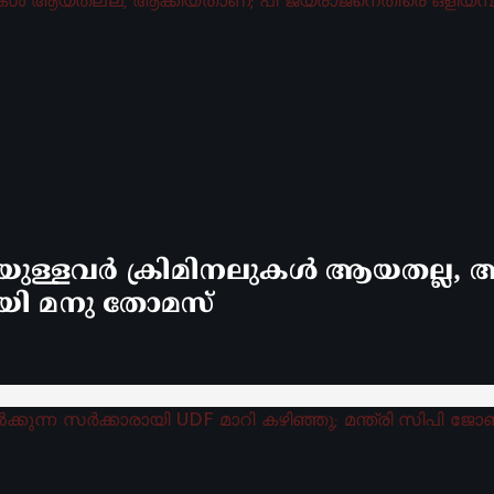
്ളവർ ക്രിമിനലുകൾ ആയതല്ല, ആ
യി മനു തോമസ്