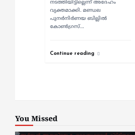
നടത്തിയിട്ടില്ലെന്ന് അദേഹം
വ്യക്തമാക്കി. മണ്ഡല
പുനർനിർണയ ബില്ലിൽ
കോൺഗ്രസ്…
Continue reading
You Missed