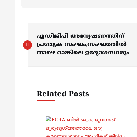
P
എഡിജിപി അന്വേഷണത്തിന്
o
പ്രത്യേക സംഘം,സംഘത്തിൽ
താഴെ റാങ്കിലെ ഉദ്യോഗസ്ഥരും
s
t
Related Posts
n
a
v