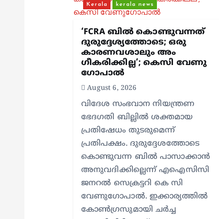
Kerala
kerala news
i
‘FCRA ബിൽ കൊണ്ടുവന്നത്
g
ദുരുദ്ദേശ്യത്തോടെ; ഒരു
കാരണവശാലും അം​
ഗീകരിക്കില്ല’; കെസി വേണു​
a
ഗോപാൽ
August 6, 2026
t
വിദേശ സംഭവാന നിയന്ത്രണ
ഭേദഗതി ബില്ലിൽ ശക്തമായ
i
പ്രതിഷേധം തുടരുമെന്ന്
പ്രതിപക്ഷം. ദുരുദ്ദേശത്തോടെ
o
കൊണ്ടുവന്ന ബിൽ പാസാക്കാൻ
അനുവദിക്കില്ലെന്ന് എഐസിസി
n
ജനറൽ സെക്രട്ടറി കെ സി
വേണുഗോപാൽ. ഇക്കാര്യത്തിൽ
കോൺഗ്രസുമായി ചർച്ച