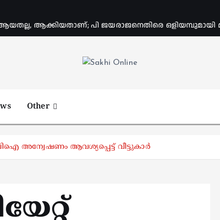
യതല്ല, ആക്കിയതാണ്; പി ജയരാജനെതിരെ ഒളിയമ്പുമായി
Online News Portal
ews
Other
ബിഐ അന്വേഷണം ആവശ്യപ്പെട്ട് വീട്ടുകാര്‍
േറ്റ്