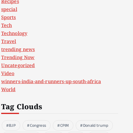
Recipes
special
Sports
Tech
Technology
Travel
trending news
Trending Now
Uncategorized
Video
winners-india-and-runners-up-south-africa
World
Tag Clouds
BJP
Congress
CPIM
Donald trump