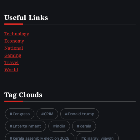
Useful Links
Technology
Economy
National
Gaming
Travel
World
Tag Clouds
Congress
CPIM
Donald trump
Entertainment
india
kerala
kerala assembly election 2026
pinarayi vijayan