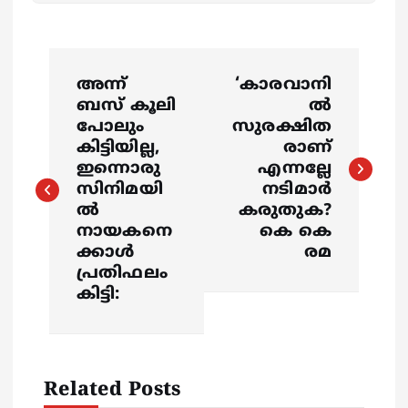
P
അന്ന്
‘കാരവാനി
o
ബസ് കൂലി
ൽ
പോലും
സുരക്ഷിത
s
കിട്ടിയില്ല,
രാണ്
ഇന്നൊരു
എന്നല്ലേ
സിനിമയി
നടിമാർ
t
ൽ
കരുതുക?
നായകനെ
കെ കെ
n
ക്കാൾ
രമ
പ്രതിഫലം
a
കിട്ടി:
v
i
Related Posts