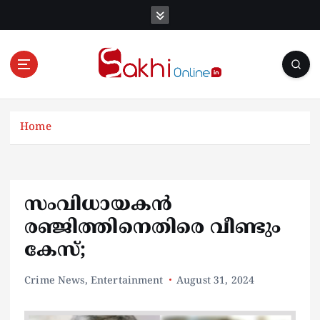
S
k
i
p
t
o
Online News Portal
c
o
Home
n
t
e
n
സംവിധായകൻ
t
രഞ്ജിത്തിനെതിരെ വീണ്ടും
കേസ്;
Crime News
,
Entertainment
August 31, 2024