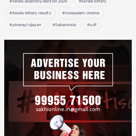
kerala assembly election 2026
kerala lottery
Kerala lottery results
malayalam cinema
pinarayi vijayan
Sabarimala
udf