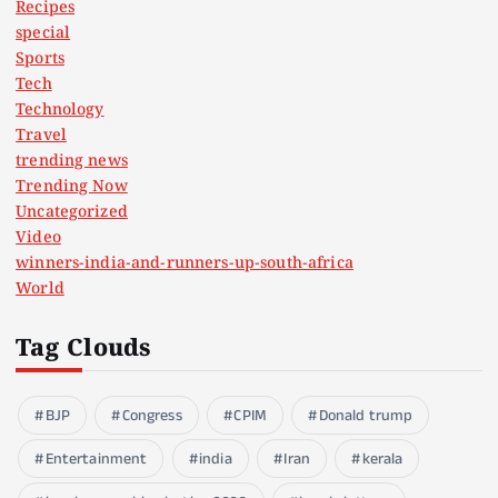
Recipes
special
Sports
Tech
Technology
Travel
trending news
Trending Now
Uncategorized
Video
winners-india-and-runners-up-south-africa
World
Tag Clouds
BJP
Congress
CPIM
Donald trump
Entertainment
india
Iran
kerala