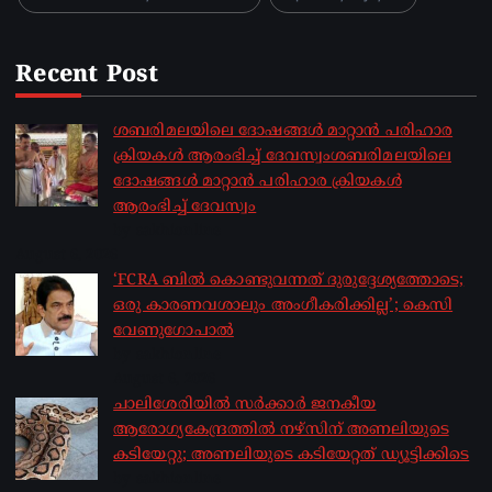
Recent Post
ശബരിമലയിലെ ദോഷങ്ങൾ മാറ്റാൻ പരിഹാര
ക്രിയകൾ ആരംഭിച്ച് ദേവസ്വംശബരിമലയിലെ
ദോഷങ്ങൾ മാറ്റാൻ പരിഹാര ക്രിയകൾ
ആരംഭിച്ച് ദേവസ്വം
by sakhionline
August 6, 2026
‘FCRA ബിൽ കൊണ്ടുവന്നത് ദുരുദ്ദേശ്യത്തോടെ;
ഒരു കാരണവശാലും അം​ഗീകരിക്കില്ല’; കെസി
വേണു​ഗോപാൽ
by sakhionline
August 6, 2026
ചാലിശേരിയില്‍ സര്‍ക്കാര്‍ ജനകീയ
ആരോഗ്യകേന്ദ്രത്തില്‍ നഴ്സിന് അണലിയുടെ
കടിയേറ്റു; അണലിയുടെ കടിയേറ്റത് ഡ്യൂട്ടിക്കിടെ
by sakhionline