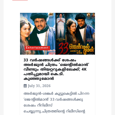
g
a
t
i
Entertainment
o
33 വർഷങ്ങൾക്ക് ശേഷം
n
അർജുൻ ചിത്രം ‘ജെന്റിൽമാൻ’
വീണ്ടും തിയറ്ററുകളിലേക്ക്; 4K
പതിപ്പുമായി കെ.ടി.
കുഞ്ഞുമോൻ
July 31, 2026
അർജുൻ–ശങ്കർ കൂട്ടുകെട്ടിൽ പിറന്ന
‘ജെന്റിൽമാൻ’ 33 വർഷങ്ങൾക്കു
ശേഷം റീറിലീസ്
ചെയ്യുന്നു.ചിത്രത്തിന്റെ റിലീസിന്റെ