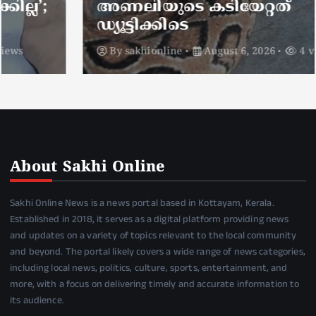
അണലിയുടെ കടിയേറ്റത്
ഡ്യൂട്ടിക്കിടെ
By
sakhionline
August 6, 2026
4 views
About Sakhi Online
Sakhi Online News is a news portal based in Kottayam, Kerala.
Established in 2018, it serves as a digital platform providing news
and updates on a variety of topics relevant to the local community
and beyond. The portal likely covers a wide range of news categories,
including local news, politics, culture, sports, entertainment, and
more, with a focus on delivering timely and accurate information to
its audience.