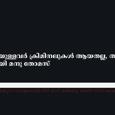
്ളവർ ക്രിമിനലുകൾ ആയതല്ല, ആ
യി മനു തോമസ്