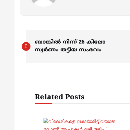
P
ബാങ്കിൽ നിന്ന് 26 കിലോ
o
സ്വർണം തട്ടിയ സംഭവം
s
t
Related Posts
n
a