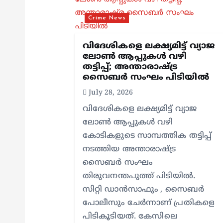
v
Crime News
i
വിദേശികളെ ലക്ഷ്യമിട്ട് വ്യാജ
g
ലോൺ ആപ്പുകൾ വഴി
തട്ടിപ്പ്; അന്താരാഷ്ട്ര
സൈബർ സംഘം പിടിയിൽ
a
July 28, 2026
വിദേശികളെ ലക്ഷ്യമിട്ട് വ്യാജ
t
ലോൺ ആപ്പുകൾ വഴി
കോടികളുടെ സാമ്പത്തിക തട്ടിപ്പ്
i
നടത്തിയ അന്താരാഷ്ട്ര
സൈബർ സംഘം
o
തിരുവനന്തപുത്ത് പിടിയിൽ.
സിറ്റി ഡാൻസാഫും , സൈബർ
n
പോലീസും ചേർന്നാണ് പ്രതികളെ
പിടികൂടിയത്. കേസിലെ