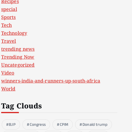
Recipes
special
Sports
Tech
Technology
Travel
trending news
Trending Now
Uncategorized
Video
winners-india-and-runners-up-south-africa
World
Tag Clouds
BJP
Congress
CPIM
Donald trump