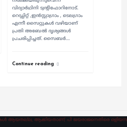
നൽകിയിരുന്നുവെന്ന്
വിദ്യാർഥിനി ട്വന്റിഫോറിനോട്.
റെഡ്ഡിറ്റ് ,ഇൻസ്റ്റാഗ്രാം , ടെലഗ്രാം
എന്നീ സൈറ്റുകൾ വഴിയാണ്
പ്രതി അബേൽ ദൃശ്യങ്ങൾ
പ്രചരിപ്പിച്ചത്. സൈബർ…
Continue reading