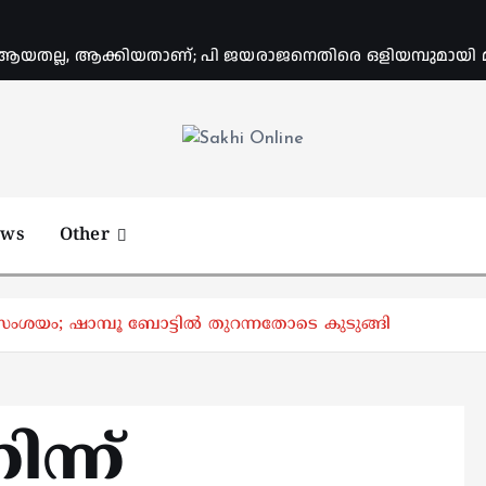
യതല്ല, ആക്കിയതാണ്; പി ജയരാജനെതിരെ ഒളിയമ്പുമായി
Online News Portal
ews
Other
 സംശയം; ഷാമ്പൂ ബോട്ടിൽ തുറന്നതോടെ കുടുങ്ങി
ന്ന്