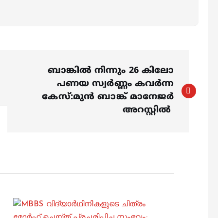
ബാങ്കിൽ നിന്നും 26 കിലോ
പണയ സ്വർണ്ണം കവർന്ന
കേസ്:മുൻ ബാങ്ക് മാനേജർ
അറസ്റ്റിൽ