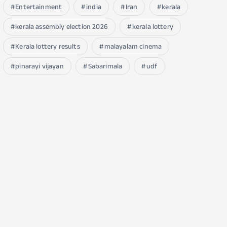
Entertainment
india
Iran
kerala
kerala assembly election 2026
kerala lottery
Kerala lottery results
malayalam cinema
pinarayi vijayan
Sabarimala
udf