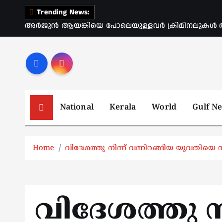
S
Trending News:
k
അർജുൻ ആയങ്കിയെ പോലെയുള്ളവർ ക്രിമിനലുകൾ ആ
i
p
t
o
c
o
National
Kerala
World
Gulf N
n
t
e
Home
വിദേശത്തു നിന്ന് വന്നിറങ്ങിയ യുവതിയെ
n
t
വിദേശത്തു നി