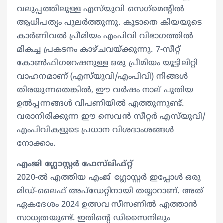
വലുപ്പത്തിലുള്ള എസ്‌യുവി സെഗ്‌മെന്‍റിൽ
ആധിപത്യം പുലർത്തുന്നു. കൂടാതെ കിയയുടെ
കാർണിവൽ പ്രീമിയം എംപിവി വിഭാഗത്തിൽ
മികച്ച പ്രകടനം കാഴ്ചവയ്ക്കുന്നു. 7-സീറ്റ്
കോൺഫിഗറേഷനുള്ള ഒരു പ്രീമിയം യൂട്ടിലിറ്റി
വാഹനമാണ് (എസ്‌യുവി/എംപിവി) നിങ്ങൾ
തിരയുന്നതെങ്കിൽ, ഈ വർഷം നാല് പുതിയ
ഉൽപ്പന്നങ്ങൾ വിപണിയില്‍ എത്തുന്നുണ്ട്.
വരാനിരിക്കുന്ന ഈ സെവൻ സീറ്റർ എസ്‌യുവി/
എംപിവികളുടെ പ്രധാന വിശദാംശങ്ങൾ
നോക്കാം.
എംജി ഗ്ലോസ്റ്റർ ഫേസ്‌ലിഫ്റ്റ്
2020-ൽ എത്തിയ എംജി ഗ്ലോസ്റ്റർ ഇപ്പോൾ ഒരു
മിഡ്-ലൈഫ് അപ്‌ഡേറ്റിനായി തയ്യാറാണ്. അത്
ഏകദേശം 2024 ഉത്സവ സീസണിൽ എത്താൻ
സാധ്യതയുണ്ട്. ഇതിൻ്റെ ഡിസൈനിലും