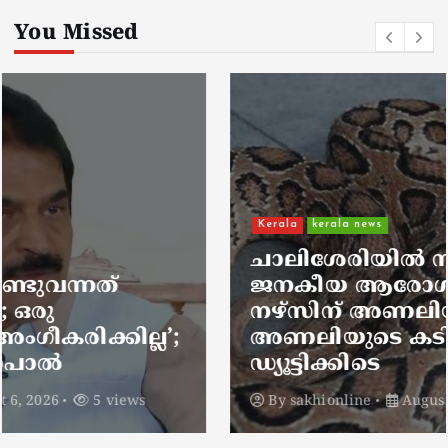
You Missed
Kerala
kerala news
ചാലിശേരിയില്‍ സര്‍ക്കാര്‍
ജനകീയ ആരോഗ്യകേന്ദ്രത്തില്‍
നഴ്സിന് അണലിയുടെ കടിയേറ്റു;
അണലിയുടെ കടിയേറ്റത്
ഡ്യൂട്ടിക്കിടെ
By
sakhionline
August 6, 2026
5 views