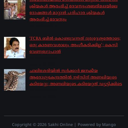
ക്രിയകൾ ആരംഭിച്ച് ദേവസ്വംശബരിമലയിലെ
ദോഷങ്ങൾ മാറ്റാൻ പരിഹാര ക്രിയകൾ
ആരംഭിച്ച് ദേവസ്വം
by sakhionline
August 6, 2026
‘FCRA ബിൽ കൊണ്ടുവന്നത് ദുരുദ്ദേശ്യത്തോടെ;
ഒരു കാരണവശാലും അം​ഗീകരിക്കില്ല’; കെസി
വേണു​ഗോപാൽ
by sakhionline
August 6, 2026
ചാലിശേരിയില്‍ സര്‍ക്കാര്‍ ജനകീയ
ആരോഗ്യകേന്ദ്രത്തില്‍ നഴ്സിന് അണലിയുടെ
കടിയേറ്റു; അണലിയുടെ കടിയേറ്റത് ഡ്യൂട്ടിക്കിടെ
by sakhionline
August 6, 2026
Copyright © 2026 Sakhi Online | Powered by Mango