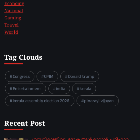
Economy
National
Gaming
Travel
World
Tag Clouds
Congress
CPIM
Donald trump
Entertainment
india
kerala
kerala assembly election 2026
pinarayi vijayan
Recent Post
ശബരിമലയിലെ ദോഷങ്ങൾ മാറ്റാൻ പരിഹാര