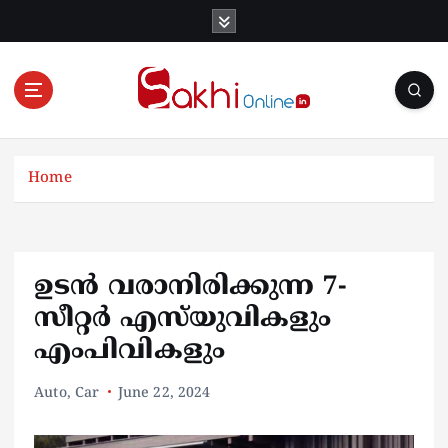
S
k
i
p
t
o
Online News Portal
c
o
Home
n
t
e
n
ഉടൻ വരാനിരിക്കുന്ന 7-
t
സീറ്റർ എസ്‌യുവികളും
എംപിവികളും
Auto
,
Car
June 22, 2024