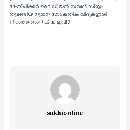
14-സ്പീക്കർ മെറിഡിയൻ സൗണ്ട് സിസ്റ്റം
തുടങ്ങിയ നൂതന സാങ്കേതിക വിദ്യകളാൽ
നിറഞ്ഞതാണ് കിയ ഇവി9.
sakhionline