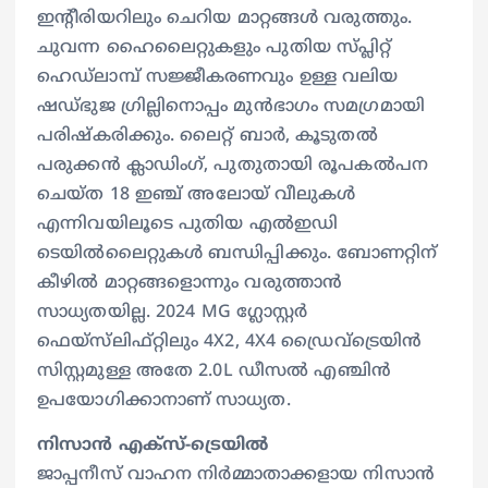
ഇൻ്റീരിയറിലും ചെറിയ മാറ്റങ്ങൾ വരുത്തും.
ചുവന്ന ഹൈലൈറ്റുകളും പുതിയ സ്പ്ലിറ്റ്
ഹെഡ്‌ലാമ്പ് സജ്ജീകരണവും ഉള്ള വലിയ
ഷഡ്ഭുജ ഗ്രില്ലിനൊപ്പം മുൻഭാഗം സമഗ്രമായി
പരിഷ്‍കരിക്കും. ലൈറ്റ് ബാർ, കൂടുതൽ
പരുക്കൻ ക്ലാഡിംഗ്, പുതുതായി രൂപകൽപന
ചെയ്ത 18 ഇഞ്ച് അലോയ് വീലുകൾ
എന്നിവയിലൂടെ പുതിയ എൽഇഡി
ടെയിൽലൈറ്റുകൾ ബന്ധിപ്പിക്കും. ബോണറ്റിന്
കീഴിൽ മാറ്റങ്ങളൊന്നും വരുത്താൻ
സാധ്യതയില്ല. 2024 MG ഗ്ലോസ്റ്റർ
ഫെയ്‌സ്‌ലിഫ്റ്റിലും 4X2, 4X4 ഡ്രൈവ്‌ട്രെയിൻ
സിസ്റ്റമുള്ള അതേ 2.0L ഡീസൽ എഞ്ചിൻ
ഉപയോഗിക്കാനാണ് സാധ്യത.
നിസാൻ എക്സ്-ട്രെയിൽ
ജാപ്പനീസ് വാഹന നിർമ്മാതാക്കളായ നിസാൻ