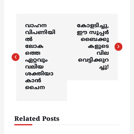
P
വാഹന
കോളടിച്ചു,
o
വിപണിയി
ഈ സൂപ്പർ
ൽ
ബൈക്കു
s
ലോക
കളുടെ
ത്തെ
വില
ഏറ്റവും
വെട്ടിക്കുറ
t
വലിയ
ച്ചു!
ശക്തിയാ
n
കാൻ
ചൈന
a
v
Related Posts
i