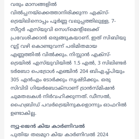
വരും മാസങ്ങളിൽ
വിൽപ്പനയ്‌ക്കെത്താനിരിക്കുന്ന എക്‌സ്-
ട്രെയിലിനൊപ്പം പൂർണ്ണ വലുപ്പത്തിലുള്ള, 7-
സീറ്റർ എസ്‌യുവി സെഗ്‌മെൻ്റിലേക്ക്
പ്രവേശിക്കാൻ ഒരുങ്ങുകയാണ്. ഇത് സിബിയു
റൂട്ട് വഴി കൊണ്ടുവന്ന് പരിമിതമായ
എണ്ണത്തിൽ വിൽക്കും. നിസ്സാൻ എക്‌സ്-
ട്രെയിൽ എസ്‌യുവിയിൽ 1.5 എൽ, 3 സിലിണ്ടർ
ടർബോ പെട്രോൾ എഞ്ചിൻ 204 ബിഎച്ച്‌പിയും
305 എൻഎം ടോർക്കും സൃഷ്ടിക്കും. ഒരു
സിവിടി ഗിയർബോക്‌സാണ് ട്രാൻസ്മിഷൻ
ചുമതലകൾ നിർവഹിക്കുന്നത്. ഡീസൽ,
ഹൈബ്രിഡ് പവർട്രെയിനുകളൊന്നും ഓഫറിൽ
ഉണ്ടാകില്ല.
ന്യൂ-ജെൻ കിയ കാർണിവൽ
പുതിയ തലമുറ കിയ കാർണിവൽ 2024