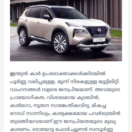
ഇ
ന്ത്യൻ കാർ ഉപഭോക്താക്കൾക്കിടയിൽ
പൂർണ്ണ വലിപ്പമുള്ള, മൂന്ന് നിരകളുള്ള യൂട്ടിലിറ്റി
വാഹനങ്ങൾ വളരെ ജനപ്രിയമാണ്. അവയുടെ
പ്രായോഗികത, വിശാലമായ ക്യാബിൻ,
കാർഗോ, നൂതന സാങ്കേതികവിദ്യ, മികച്ച
റോഡ് സാന്നിധ്യം, കാര്യക്ഷമമായ പവർട്രെയിൻ
തുടങ്ങിയവയാണ് ഈ ജനപ്രിയതയുടെ മുഖ്യ
കാരണം. ടൊയോട്ട ഫോർച്യൂണർ സമ്പൂർണ്ണ