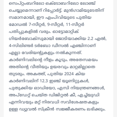
സെപ്റ്റംബറിലോ ഒക്ടോബറിലോ ലോഞ്ച്
ചെയ്യുമെന്നാണ് റിപ്പോർട്ട്. മുൻഗാമിയുടേതിന്
സമാനമായി, ഈ എംപിവിയുടെ പുതിയ
മോഡൽ 7-സീറ്റർ, 9-സീറ്റർ, 11-സീറ്റർ
പതിപ്പുകളിൽ വരും. ഓട്ടോമാറ്റിക്
ഗിയർബോക്‌സുമായി ജോടിയാക്കിയ 2.2 എൽ,
4-സിലിണ്ടർ ടർബോ ഡീസൽ എഞ്ചിനാണ്
എല്ലാ വേരിയൻ്റുകളും നൽകുന്നത്.
കാർണിവലിന്‍റെ നീളം കൂടും. അതേസമയം
അതിൻ്റെ വീതിയും ഉയരവും മാറ്റമില്ലാതെ
തുടരും. അകത്ത്, പുതിയ 2024 കിയ
കാർണിവലിന് 12.3 ഇഞ്ച് യൂണിറ്റുകൾ,
പുതുക്കിയ ഓഡിയോ, എസി നിയന്ത്രണങ്ങൾ,
അപ്‌ഡേറ്റ് ചെയ്‌ത ഡിജിറ്റൽ കീ, എച്ച്‌യുഡി
എന്നിവയും മറ്റ് നിരവധി സവിശേഷതകളും
ഉള്ള ഡ്യുവൽ സ്‌ക്രീൻ സജ്ജീകരണം ലഭിക്കും.