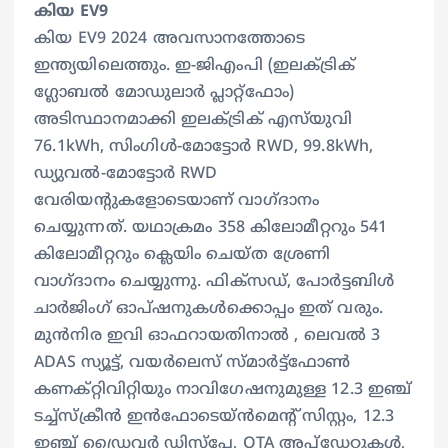
കിയ EV9
കിയ EV9 2024 അവസാനത്തോടെ
ഇന്ത്യയിലെത്തും. ഇ-ജിഎംപി (ഇലക്‌ട്രിക്
ഗ്ലോബൽ മോഡുലാർ പ്ലാറ്റ്‌ഫോം)
അടിസ്ഥാനമാക്കി ഇലക്ട്രിക് എസ്‌യുവി
76.1kWh, സിംഗിൾ-മോട്ടോർ RWD, 99.8kWh,
ഡ്യുവൽ-മോട്ടോർ RWD
വേരിയൻ്റുകളോടെയാണ് വാഗ്ദാനം
ചെയ്യുന്നത്. യഥാക്രമം 358 കിലോമീറ്ററും 541
കിലോമീറ്ററും ക്ലെയിം ചെയ്ത ശ്രേണി
വാഗ്ദാനം ചെയ്യുന്നു. ഫിക്സഡ്, പോർട്ടബിൾ
ചാർജിംഗ് ഓപ്ഷനുകൾക്കൊപ്പം ഇത് വരും.
മുൻനിര ഇവി ഓഫറായതിനാൽ , ലെവൽ 3
ADAS സ്യൂട്ട്, വയർലെസ് സ്മാർട്ട്‌ഫോൺ
കണക്റ്റിവിറ്റിയും നാവിഗേഷനുമുള്ള 12.3 ഇഞ്ച്
ടച്ച്‌സ്‌ക്രീൻ ഇൻഫോടെയ്ൻമെൻ്റ് സിസ്റ്റം, 12.3
ഇഞ്ച് ഡ്രൈവർ ഡിസ്‌പ്ലേ, OTA അപ്‌ഡേറ്റുകൾ,