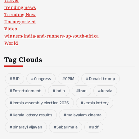
Travel
trending news
Trending Now
Uncategorized
Video
winners-india-and-runners-up-south-africa
World
Tag Clouds
BJP
Congress
CPIM
Donald trump
Entertainment
india
Iran
kerala
kerala assembly election 2026
kerala lottery
Kerala lottery results
malayalam cinema
pinarayi vijayan
Sabarimala
udf