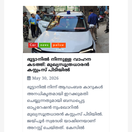
g
a
t
i
Car
news
police
o
ഭൂട്ടാനിൽ നിന്നുള്ള വാഹന
കടത്ത്: മുഖ്യസൂത്രധാരൻ
കസ്റ്റംസ് പിടിയിൽ
n
May 30, 2026
ഭൂട്ടാനിൽ നിന്ന് ആഡംബര കാറുകൾ
അനധികൃതമായി ഇറക്കുമതി
ചെയ്യുന്നതുമായി ബന്ധപ്പെട്ട
ഓപ്പറേഷൻ നുംഖോറിൽ
മുഖ്യസൂത്രധാരൻ കസ്റ്റംസ് പിടിയിൽ.
ജയ്പൂർ സ്വദേശി യാഷിനെയാണ്
അറസ്റ്റ് ചെയ്തത്. കേസിൽ