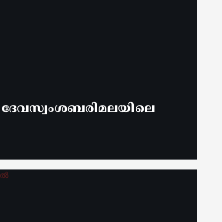
് ദേവസ്വംശബരിമലയിലെ