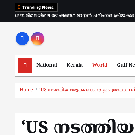
S
Trending News:
k
ശബരിമലയിലെ ദോഷങ്ങൾ മാറ്റാൻ പരിഹാര ക്രിയകൾ ആര
i
p
t
o
c
o
National
Kerala
World
Gulf N
n
t
e
Home
‘US നടത്തിയ ആക്രമണങ്ങളുടെ ഉത്തരവാദ
n
t
‘US നടത്തിയ