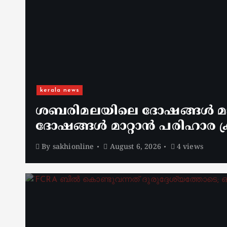
kerala news
ശബരിമലയിലെ ദോഷങ്ങൾ മാറ
ദോഷങ്ങൾ മാറ്റാൻ പരിഹാര ക്
By
sakhionline
August 6, 2026
4 views