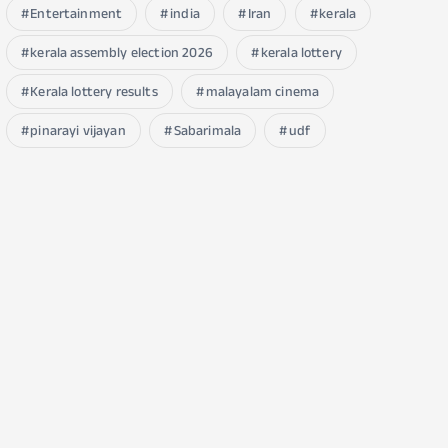
Entertainment
india
Iran
kerala
kerala assembly election 2026
kerala lottery
Kerala lottery results
malayalam cinema
pinarayi vijayan
Sabarimala
udf