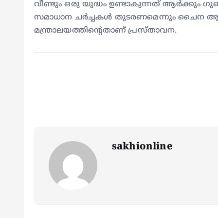
വീണ്ടും ഒരു യുദ്ധം ഉണ്ടാകുന്നത് ആർക്കും ഗുണ
സമാധാന ചർച്ചകൾ തുടരണമെന്നും ചൈന ആവശ്
മന്ത്രാലയത്തിന്റെതാണ് പ്രസ്താവന.
sakhionline