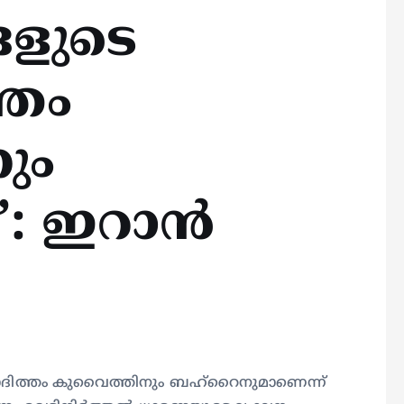
ളുടെ
്തം
ും
’: ഇറാൻ
ദിത്തം കുവൈത്തിനും ബഹ്‌റൈനുമാണെന്ന്