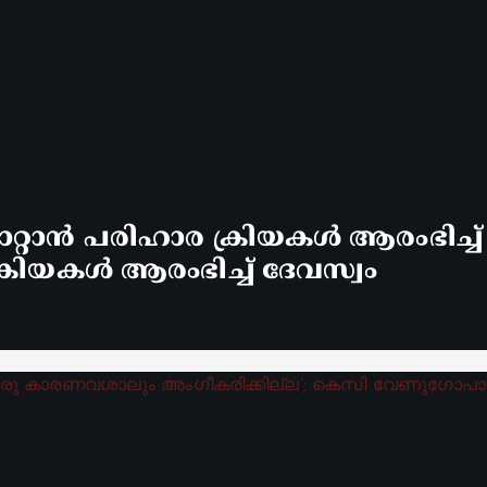
്റാൻ പരിഹാര ക്രിയകൾ ആരംഭിച്ച
രിയകൾ ആരംഭിച്ച് ദേവസ്വം