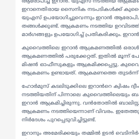
ആരോപിച്ച് ഇറാൻ. യുഎസ് നടത്തിയ ആക്ര
ഇറാനെതിരായ സൈനിക നടപടികൾക്ക് കുവൈത
യുഎസ് ഉപയോഗിച്ചുവെന്നും ഇറാൻ ആരോപിച്
തങ്ങൾക്കുണ്ട്. ആക്രമണം നടത്തിയ ഉറവിടത്തി
മാർഗങ്ങളും ഉപയോഗിച്ച് പ്രതികരിക്കും. ഇറാൻ
കുവൈത്തിലെ ഇറാൻ ആക്രമണത്തിൽ ഒരാൾ മരിച്ച
ആക്രമണത്തിൽ പരുക്കേറ്റത്. ഇതിൽ മൂന്ന് പ
മിഷൻ ഓഫീസുകളും ആക്രമിക്കപ്പെട്ടു. കുവൈറ
ആക്രമണം ഉണ്ടായത്. ആക്രമണത്തെ തുടർന്ന് 
ഹോർമുസ് കടലിടുക്കിലെ ഇറാൻറെ ക്വിഷം ദ്
നടത്തിയതിന് പിന്നാലെ കുവൈത്തിലെയും
ഇറാൻ ആക്രമിച്ചിരുന്നു. വൻതോതിൽ ബാലിസ്റ
ആക്രമണം നടത്തിയെന്നാണ് വിവരം. ഇതേത്ത
നിർദേശം പുറപ്പെടുവിച്ചിട്ടുണ്ട്.
ഇറാനും അമേരിക്കയും തമ്മിൽ ഉടൻ വെടിനിർ