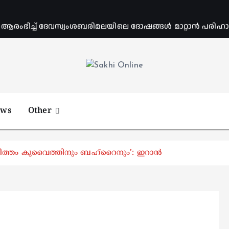
ംഭിച്ച് ദേവസ്വംശബരിമലയിലെ ദോഷങ്ങൾ മാറ്റാൻ പരിഹാര 
Online News Portal
ews
Other
ിത്തം കുവൈത്തിനും ബഹ്‌റൈനും’: ഇറാൻ