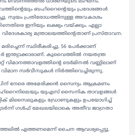
മണം വെടിനിർത്തൽ ധാരണയുടെ ലംഘനം.
്തിന്റെയും ബഹ്റൈന്റെയും പ്രദേശങ്ങൾ
ചു. സ്വയം പ്രതിരോധത്തിനുള്ള അവകാശം
നെതിരെ ഇനിയും ലക്ഷ്യം വയ്ക്കും. എല്ലാ
 വിദേശകാര്യ മന്ത്രാലയത്തിന്റെതാണ് പ്രസ്താവന.
െന്ന് സ്ഥിരീകരിച്ചു. 56 പേർക്കാണ്
േർ ഇന്ത്യാക്കാരാണ്. കുവൈത്തിൽ നയതന്ത്ര
്റ് വിമാനത്താവളത്തിന്റെ ടെർമിനൽ വണ്ണിലാണ്
വിമാന സർവീസുകൾ നിർത്തിവെച്ചിരുന്നു.
വീപിന് നേരെ അമേരിക്കൻ സൈന്യം ആക്രമണം
 ബഹ്‌റൈനിലെയും യുഎസ് സൈനിക താവളങ്ങൾ
്റിക് മിസൈലുകളും ഡ്രോണുകളും ഉപയോഗിച്ച്
ുടർന്ന് ഗൾഫ് മേഖലയിലാകെ അതീവ ജാഗ്രതാ
ത്തലിൽ എത്തണമെന്ന് ചൈന ആവശ്യപ്പെട്ടു.