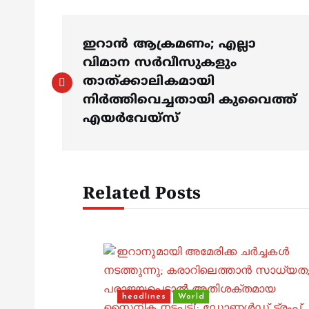
P
ഇറാൻ ആക്രമണം; എല്ലാ
o
വിമാന സർവീസുകളും
താത്ക്കാലികമായി
s
നിർത്തിവെച്ചതായി കുവൈത്ത്
എയർവേയ്‌സ്‌
t
n
Related Posts
a
v
i
headlines
World