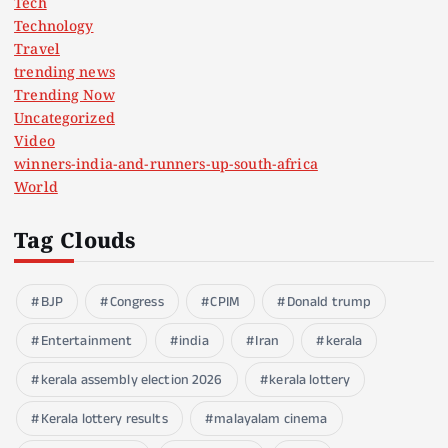
Tech
Technology
Travel
trending news
Trending Now
Uncategorized
Video
winners-india-and-runners-up-south-africa
World
Tag Clouds
BJP
Congress
CPIM
Donald trump
Entertainment
india
Iran
kerala
kerala assembly election 2026
kerala lottery
Kerala lottery results
malayalam cinema