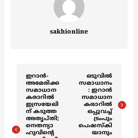
sakhionline
P
ഇറാന്‍-
ഒടുവിൽ
o
അമേരിക്ക
സമാധാനം
സമാധാന
: ഇറാൻ
s
കരാറില്‍
സമാധാന
ഇസ്രയേലി
കരാറിൽ
ന് കടുത്ത
ഒപ്പുവച്ച്
t
അതൃപ്തി;
ട്രംപും
നെതന്യാ
പെഷസ്കി
n
ഹുവിന്റെ
യാനും