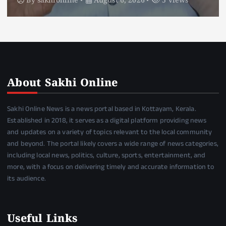
By
sakhionline
August 6, 2026
4 views
About Sakhi Online
Sakhi Online News is a news portal based in Kottayam, Kerala.
Established in 2018, it serves as a digital platform providing news
and updates on a variety of topics relevant to the local community
and beyond. The portal likely covers a wide range of news categories,
including local news, politics, culture, sports, entertainment, and
more, with a focus on delivering timely and accurate information to
its audience.
Useful Links