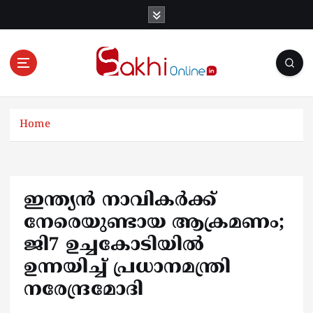
S
k
i
p
t
o
Online News Portal
c
o
Home
n
t
e
n
ഇന്ത്യന്‍ നാവികര്‍ക്ക്
t
നേരെയുണ്ടായ ആക്രമണം;
ജി7 ഉച്ചകോടിയില്‍
ഉന്നയിച്ച് പ്രധാനമന്ത്രി
നരേന്ദ്രമോദി