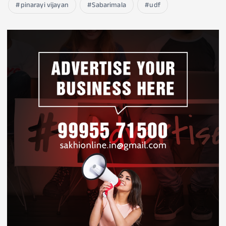
pinarayi vijayan
Sabarimala
udf