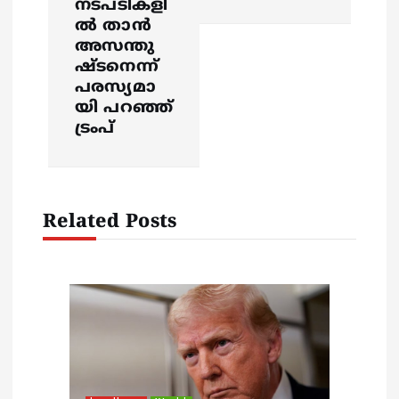
നടപടികളി
a
ല്‍ താന്‍
അസന്തു
v
ഷ്ടനെന്ന്
പരസ്യമാ
i
യി പറഞ്ഞ്
ട്രംപ്
g
a
Related Posts
t
i
o
n