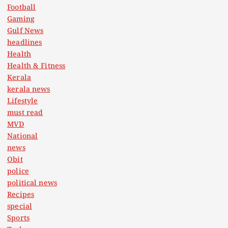
Football
Gaming
Gulf News
headlines
Health
Health & Fitness
Kerala
kerala news
Lifestyle
must read
MVD
National
news
Obit
police
political news
Recipes
special
Sports