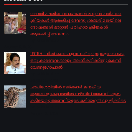
ശബരിമലയിലെ ദോഷങ്ങൾ മാറ്റാൻ പരിഹാര
ക്രിയകൾ ആരംഭിച്ച് ദേവസ്വംശബരിമലയിലെ
ദോഷങ്ങൾ മാറ്റാൻ പരിഹാര ക്രിയകൾ
ആരംഭിച്ച് ദേവസ്വം
by sakhionline
August 6, 2026
‘FCRA ബിൽ കൊണ്ടുവന്നത് ദുരുദ്ദേശ്യത്തോടെ;
ഒരു കാരണവശാലും അം​ഗീകരിക്കില്ല’; കെസി
വേണു​ഗോപാൽ
by sakhionline
August 6, 2026
ചാലിശേരിയില്‍ സര്‍ക്കാര്‍ ജനകീയ
ആരോഗ്യകേന്ദ്രത്തില്‍ നഴ്സിന് അണലിയുടെ
കടിയേറ്റു; അണലിയുടെ കടിയേറ്റത് ഡ്യൂട്ടിക്കിടെ
by sakhionline
August 6, 2026