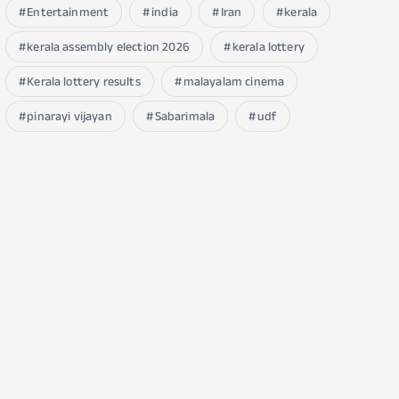
Entertainment
india
Iran
kerala
kerala assembly election 2026
kerala lottery
Kerala lottery results
malayalam cinema
pinarayi vijayan
Sabarimala
udf