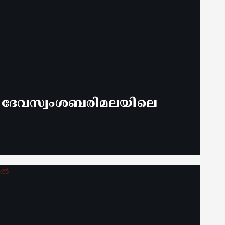
് ദേവസ്വംശബരിമലയിലെ