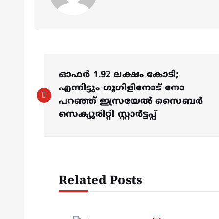
P
ഓഫര്‍ 1.92 ലക്ഷം കോടി;
o
എന്നിട്ടും ഗൂഗിളിനോട് നോ
പറഞ്ഞ് ഇസ്രയേല്‍ സൈബര്‍
s
സെക്യൂരിറ്റി സ്റ്റാര്‍ട്ടപ്പ്
t
n
Related Posts
a