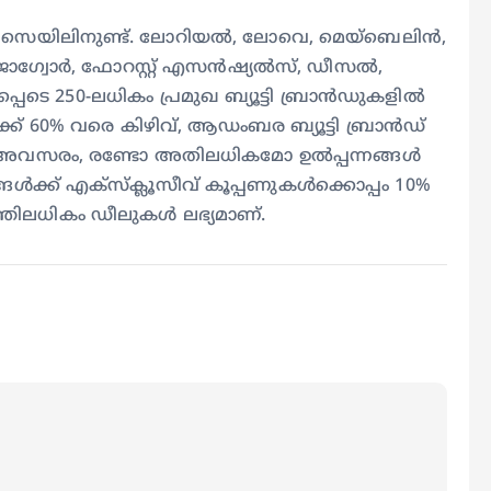
ടി സെയിലിനുണ്ട്. ലോറിയൽ, ലോവെ, മെയ്ബെലിൻ,
ജാഗ്വോര്‍, ഫോറസ്റ്റ് എസൻഷ്യൽസ്, ഡീസല്‍,
ുൾപ്പെടെ 250-ലധികം പ്രമുഖ ബ്യൂട്ടി ബ്രാൻഡുകളിൽ
ക്ക് 60% വരെ കിഴിവ്, ആഡംബര ബ്യൂട്ടി ബ്രാൻഡ്
ം അവസരം, രണ്ടോ അതിലധികമോ ഉൽപ്പന്നങ്ങൾ
ൾക്ക് എക്‌സ്‌ക്ലൂസീവ് കൂപ്പണുകൾക്കൊപ്പം 10%
ത്തിലധികം ഡീലുകൾ ലഭ്യമാണ്.