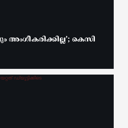
 അം​ഗീകരിക്കില്ല’; കെസി