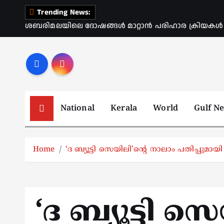
S
Trending News:
k
ശബരിമലയിലെ ദോഷങ്ങൾ മാറ്റാൻ പരിഹാര ക്രിയകൾ ആര
i
p
t
o
c
o
National
Kerala
World
Gulf N
n
t
e
Home
‘ദ ബ്യൂട്ടി സെയിലി’ന്‍റെ നാലാം പതിപ്
n
t
‘ദ ബ്യൂട്ടി സെ