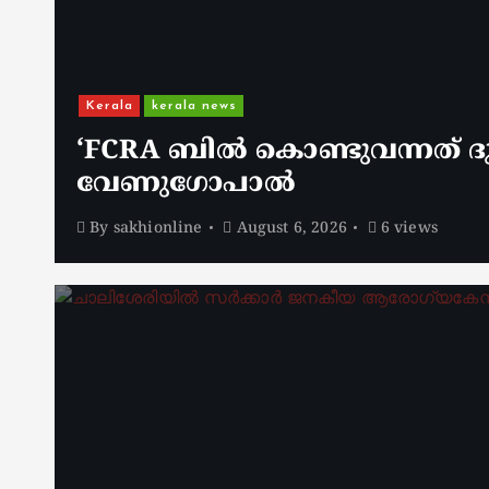
Kerala
kerala news
‘FCRA ബിൽ കൊണ്ടുവന്നത് ദു
വേണു​ഗോപാൽ
By
sakhionline
August 6, 2026
6 views