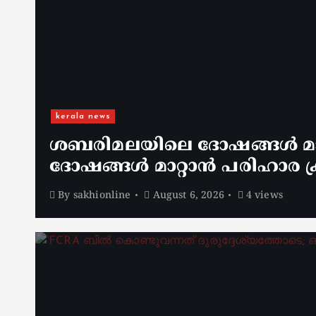
kerala news
ശബരിമലയിലെ ദോഷങ്ങൾ മാറ
ദോഷങ്ങൾ മാറ്റാൻ പരിഹാര ക്
By
sakhionline
August 6, 2026
4 views