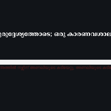
രുദ്ദേശ്യത്തോടെ; ഒരു കാരണവശാലും