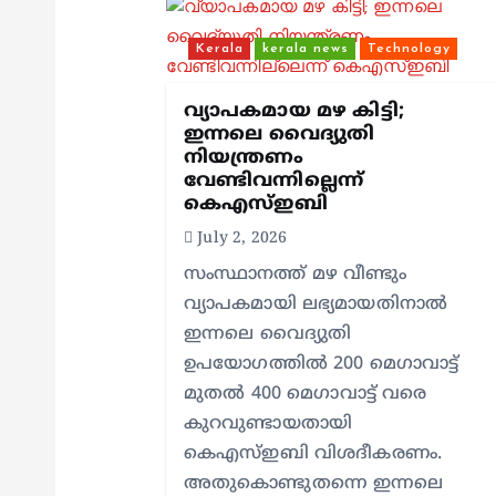
v
Kerala
kerala news
Technology
i
വ്യാപകമായ മഴ കിട്ടി;
g
ഇന്നലെ വൈദ്യുതി
നിയന്ത്രണം
വേണ്ടിവന്നില്ലെന്ന്
a
കെഎസ്ഇബി
July 2, 2026
t
സംസ്ഥാനത്ത് മഴ വീണ്ടും
വ്യാപകമായി ലഭ്യമായതിനാൽ
i
ഇന്നലെ വൈദ്യുതി
ഉപയോഗത്തിൽ 200 മെഗാവാട്ട്
o
മുതൽ 400 മെഗാവാട്ട് വരെ
കുറവുണ്ടായതായി
n
കെഎസ്ഇബി വിശദീകരണം.
അതുകൊണ്ടുതന്നെ ഇന്നലെ