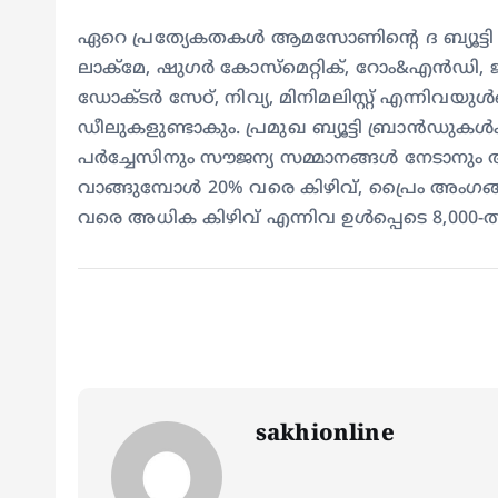
ഏറെ പ്രത്യേകതകള്‍ ആമസോണിന്‍റെ ദ ബ്യൂട്
ലാക്മേ, ഷുഗര്‍ കോസ്മെറ്റിക്, റോം&എന്‍‌ഡി, 
ഡോക്ടര്‍ സേഠ്, നിവ്യ, മിനിമലിസ്റ്റ് എന്നിവയ
ഡീലുകളുണ്ടാകും. പ്രമുഖ ബ്യൂട്ടി ബ്രാൻഡുകൾ
പർച്ചേസിനും സൗജന്യ സമ്മാനങ്ങൾ നേടാനു
വാങ്ങുമ്പോൾ 20% വരെ കിഴിവ്, പ്രൈം അംഗങ്ങ
വരെ അധിക കിഴിവ് എന്നിവ ഉൾപ്പെടെ 8,000-
sakhionline