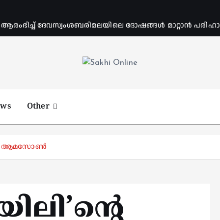
ംഭിച്ച് ദേവസ്വംശബരിമലയിലെ ദോഷങ്ങൾ മാറ്റാൻ പരിഹാര 
Online News Portal
ews
Other
പുമായി ആമസോൺ
യിലി’ന്‍റെ