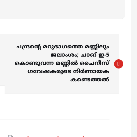
ചന്ദ്രന്റെ മറുഭാ​ഗത്തെ മണ്ണിലും
ജലാംശം; ചാങ് ഇ-5
കൊണ്ടുവന്ന മണ്ണില്‍ ചൈനീസ്
​ഗവേഷകരുടെ നിർണായക
കണ്ടെത്തൽ