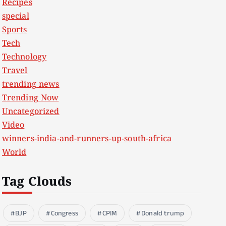
Recipes
special
Sports
Tech
Technology
Travel
trending news
Trending Now
Uncategorized
Video
winners-india-and-runners-up-south-africa
World
Tag Clouds
BJP
Congress
CPIM
Donald trump