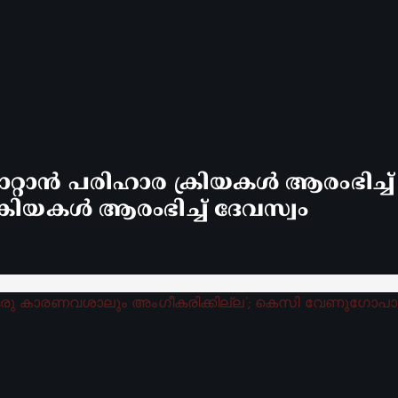
്റാൻ പരിഹാര ക്രിയകൾ ആരംഭിച്ച
രിയകൾ ആരംഭിച്ച് ദേവസ്വം