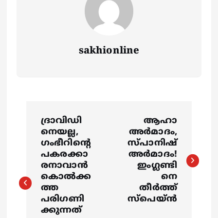
sakhionline
P
ദ്രാവിഡി
ആഹാ
o
നെയല്ല,
അര്‍മാദം,
ഗംഭീറിന്‍റെ
സ്പാനിഷ്
s
പകരക്കാ
അര്‍മാദം!
രനാവാന്‍
ഇംഗ്ലണ്ടി
കൊല്‍ക്ക
നെ
t
ത്ത
തീര്‍ത്ത്
പരിഗണി
സ്‌പെയ്ന്‍
n
ക്കുന്നത്