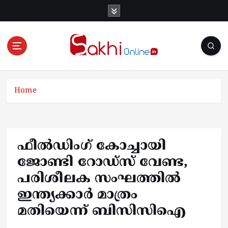
S
k
i
p
t
o
Online News Portal
c
o
Home
n
t
e
n
ഫീല്‍ഡിംഗ് കോച്ചായി
t
ജോണ്ടി റോഡ്സ് വേണ്ട,
പരിശീലക സംഘത്തില്‍
ഇന്ത്യക്കാര്‍ മാത്രം
മതിയെന്ന് ബിസിസിഐ