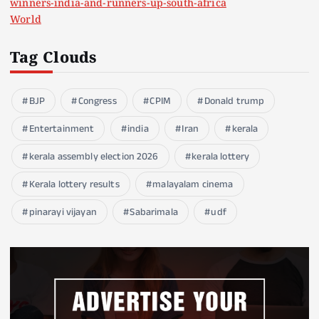
winners-india-and-runners-up-south-africa
World
Tag Clouds
BJP
Congress
CPIM
Donald trump
Entertainment
india
Iran
kerala
kerala assembly election 2026
kerala lottery
Kerala lottery results
malayalam cinema
pinarayi vijayan
Sabarimala
udf