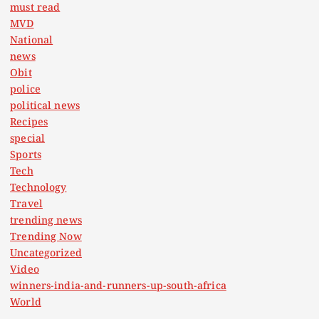
must read
MVD
National
news
Obit
police
political news
Recipes
special
Sports
Tech
Technology
Travel
trending news
Trending Now
Uncategorized
Video
winners-india-and-runners-up-south-africa
World