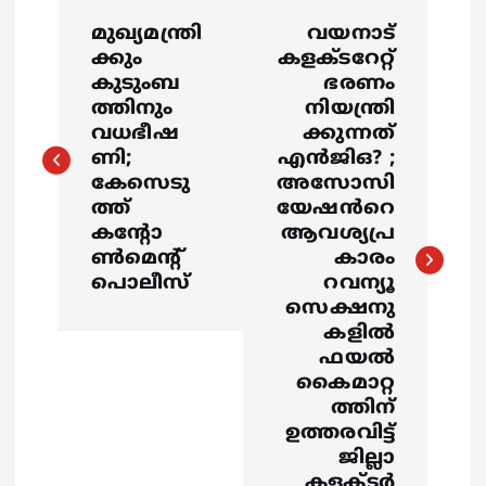
P
മുഖ്യമന്ത്രി
വയനാട്
o
ക്കും
കളക്ടറേറ്റ്
കുടുംബ
ഭരണം
s
ത്തിനും
നിയന്ത്രി
വധഭീഷ
ക്കുന്നത്
ണി;
എൻജിഒ? ;
t
കേസെടു
അസോസി
ത്ത്
യേഷൻറെ
n
കന്റോ
ആവശ്യപ്ര
ണ്‍മെന്റ്
കാരം
a
പൊലീസ്
റവന്യൂ
സെക്ഷനു
v
കളിൽ
ഫയൽ
i
കൈമാറ്റ
ത്തിന്
g
ഉത്തരവിട്ട്
ജില്ലാ
കളക്ടർ