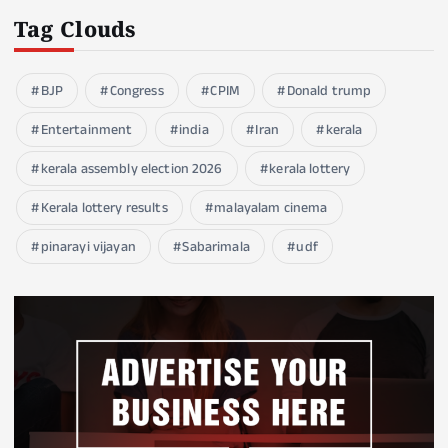
Tag Clouds
BJP
Congress
CPIM
Donald trump
Entertainment
india
Iran
kerala
kerala assembly election 2026
kerala lottery
Kerala lottery results
malayalam cinema
pinarayi vijayan
Sabarimala
udf