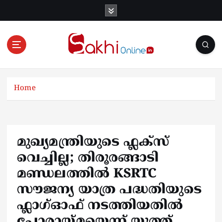
S
k
i
p
t
o
Online News Portal
c
o
Home
n
t
e
n
മുഖ്യമന്ത്രിയുടെ ഫ്ലക്സ്
t
വെച്ചില്ല; തിരൂരങ്ങാടി
മണ്ഡലത്തിൽ KSRTC
സൗജന്യ യാത്ര പദ്ധതിയുടെ
ഫ്ലാഗ്ഓഫ്‌ നടത്തിയതിൽ
പോരായ്മയെന്ന് യൂത്ത്