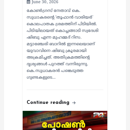
June 30, 2026
കോൺഗ്രസ് നേതാവ് കെ.
സുധാകരന്റെ ‘തൂഫാൻ വാരിയർ’
കൊലപാതക ശ്രമത്തിന് പിടിയിൽ.
പിടിയിലായത് കൊച്ചങ്ങാടി സ്വദേശി
ഷിബു എന്ന മുഹമ്മദ് റിസ.
മട്ടാഞ്ചേരി ബാറിൽ ഇന്നലെയാണ്
യുവാവിനെ ഷിബു ക്രൂരമായി
അക്രമിച്ചത്. അതിക്രമത്തിന്റെ
ദൃശ്യങ്ങൾ പുറത്ത് വന്നിരുന്നു.
കെ.സുധാകരൻ പങ്കെടുത്ത
ഗുണ്ടകളുടെ…
Continue reading