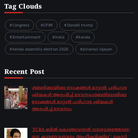
Tag Clouds
Congress
CPIM
Donald trump
Entertainment
india
kerala
kerala assembly election 2026
pinarayi vijayan
Recent Post
ശബരിമലയിലെ ദോഷങ്ങൾ മാറ്റാൻ പരിഹാര
ക്രിയകൾ ആരംഭിച്ച് ദേവസ്വംശബരിമലയിലെ
ദോഷങ്ങൾ മാറ്റാൻ പരിഹാര ക്രിയകൾ
ആരംഭിച്ച് ദേവസ്വം
by sakhionline
August 6, 2026
‘FCRA ബിൽ കൊണ്ടുവന്നത് ദുരുദ്ദേശ്യത്തോടെ;
ഒരു കാരണവശാലും അം​ഗീകരിക്കില്ല’; കെസി