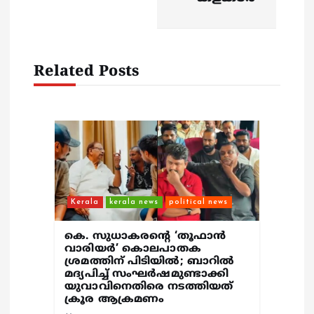
a
t
i
Related Posts
o
n
Kerala
kerala news
political news
കെ. സുധാകരന്റെ ‘തൂഫാൻ
വാരിയർ’ കൊലപാതക
ശ്രമത്തിന് പിടിയിൽ; ബാറില്‍
മദ്യപിച്ച് സംഘര്‍ഷമുണ്ടാക്കി
യുവാവിനെതിരെ നടത്തിയത്
ക്രൂര ആക്രമണം