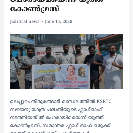
കോൺഗ്രസ്
political news
June 15, 2026
മലപ്പുറം തിരൂരങ്ങാടി മണ്ഡലത്തിൽ KSRTC
സൗജന്യ യാത്ര പദ്ധതിയുടെ ഫ്ലാഗ്ഓഫ്‌
നടത്തിയതിൽ പോരായിമയെന്ന് യൂത്ത്
കോൺഗ്രസ്‌. സമാന്തര ഫ്ലാഗ് ഓഫ്‌ ഒരുക്കി