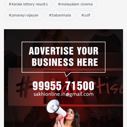
Kerala lottery results
malayalam cinema
pinarayi vijayan
Sabarimala
udf