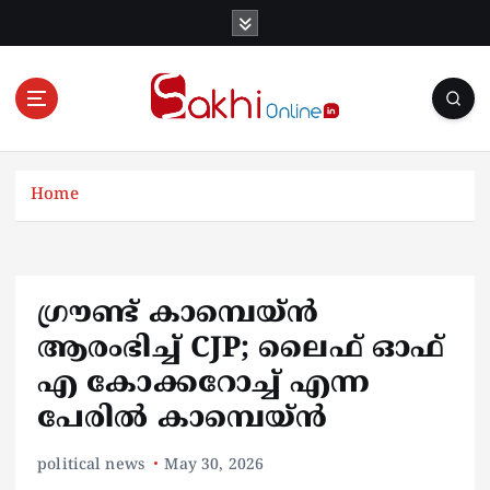
S
k
i
p
t
o
Online News Portal
c
o
Home
n
t
e
n
ഗ്രൗണ്ട് കാമ്പെയ്‌ൻ
t
ആരംഭിച്ച് CJP; ലൈഫ് ഓഫ്
എ കോക്കറോച്ച് എന്ന
പേരിൽ കാമ്പെയ്‌ൻ
political news
May 30, 2026