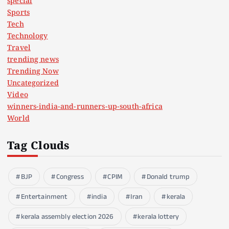
special
Sports
Tech
Technology
Travel
trending news
Trending Now
Uncategorized
Video
winners-india-and-runners-up-south-africa
World
Tag Clouds
BJP
Congress
CPIM
Donald trump
Entertainment
india
Iran
kerala
kerala assembly election 2026
kerala lottery