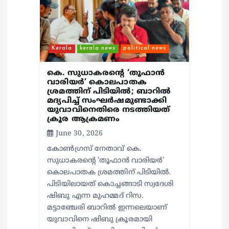
n
Kerala
kerala news
political news
കെ. സുധാകരന്റെ ‘തൂഫാൻ
വാരിയർ’ കൊലപാതക
ശ്രമത്തിന് പിടിയിൽ; ബാറില്‍
മദ്യപിച്ച് സംഘര്‍ഷമുണ്ടാക്കി
യുവാവിനെതിരെ നടത്തിയത്
ക്രൂര ആക്രമണം
June 30, 2026
കോൺഗ്രസ് നേതാവ് കെ.
സുധാകരന്റെ ‘തൂഫാൻ വാരിയർ’
കൊലപാതക ശ്രമത്തിന് പിടിയിൽ.
പിടിയിലായത് കൊച്ചങ്ങാടി സ്വദേശി
ഷിബു എന്ന മുഹമ്മദ് റിസ.
മട്ടാഞ്ചേരി ബാറിൽ ഇന്നലെയാണ്
യുവാവിനെ ഷിബു ക്രൂരമായി