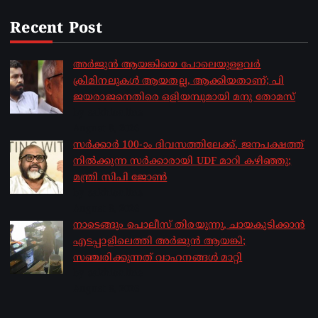
Recent Post
അർജുൻ ആയങ്കിയെ പോലെയുള്ളവർ
ക്രിമിനലുകൾ ആയതല്ല, ആക്കിയതാണ്; പി
ജയരാജനെതിരെ ഒളിയമ്പുമായി മനു തോമസ്
by sakhionline
August 8, 2026
സർക്കാർ 100-ാം ദിവസത്തിലേക്ക്, ജനപക്ഷത്ത്
നിൽക്കുന്ന സർക്കാരായി UDF മാറി കഴിഞ്ഞു;
മന്ത്രി സിപി ജോൺ
by sakhionline
August 8, 2026
നാടെങ്ങും പൊലീസ് തിരയുന്നു, ചായകുടിക്കാൻ
എടപ്പാളിലെത്തി അർജുൻ ആയങ്കി;
സഞ്ചരിക്കുന്നത് വാഹനങ്ങൾ മാറ്റി
by sakhionline
August 8, 2026