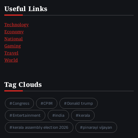
Useful Links
Technology
Economy
National
Gaming
Travel
World
Tag Clouds
Congress
CPIM
Donald trump
Entertainment
india
kerala
kerala assembly election 2026
pinarayi vijayan