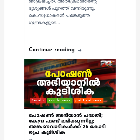
അക്രമിച്ചത്. അതിക്രമത്തിന്റെ
ദൃശ്യങ്ങൾ പുറത്ത് വന്നിരുന്നു.
കെ.സുധാകരൻ പങ്കെടുത്ത
ഗുണ്ടകളുടെ…
Continue reading
Kerala
kerala news
political news
പോഷണ്‍ അഭിയാന്‍ പദ്ധതി;
കേന്ദ്ര ഫണ്ട് ലഭിക്കുന്നില്ല;
അങ്കണവാടികള്‍ക്ക് 26 കോടി
രൂപ കുടിശിക