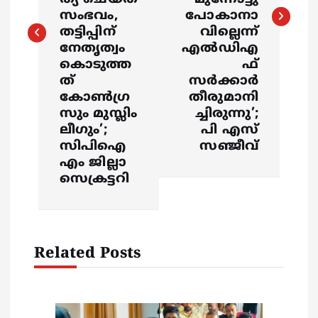
n
സംഭവം,
പോകാനാ
തട്ടിപ്പിന്
വില്ലെന്ന്
a
നേതൃത്വം
എല്‍ഡിഎ
കൊടുത്ത
ഫ്
v
ത്
സര്‍ക്കാര്‍
കോൺഗ്ര
തീരുമാനി
i
സും മുസ്ലിം
ച്ചിരുന്നു’;
ലീഗും’;
പി എസ്
g
സിപിഐ
സഞ്ജീവ്
എം ജില്ലാ
a
സെക്രട്ടറി
t
i
Related Posts
o