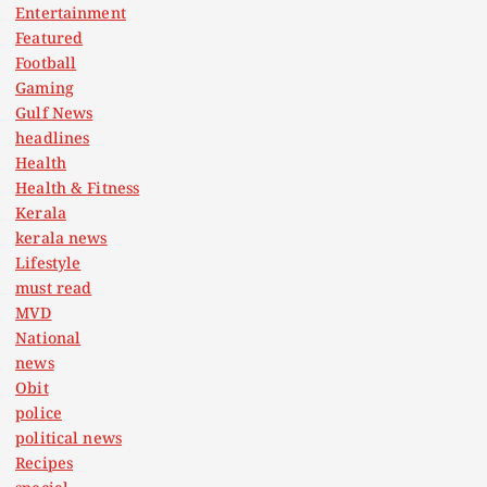
Entertainment
Featured
Football
Gaming
Gulf News
headlines
Health
Health & Fitness
Kerala
kerala news
Lifestyle
must read
MVD
National
news
Obit
police
political news
Recipes