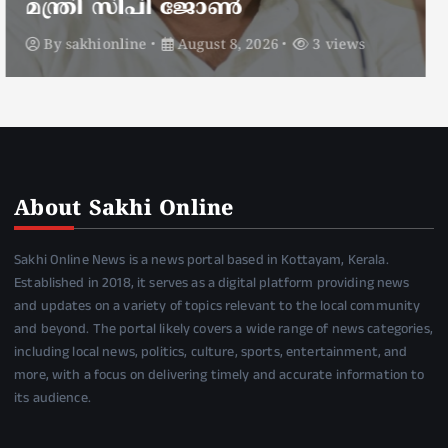
മാറ്റി
By
sakhionline
August 8, 2026
5 views
About Sakhi Online
Sakhi Online News is a news portal based in Kottayam, Kerala.
Established in 2018, it serves as a digital platform providing news
and updates on a variety of topics relevant to the local community
and beyond. The portal likely covers a wide range of news categories,
including local news, politics, culture, sports, entertainment, and
more, with a focus on delivering timely and accurate information to
its audience.