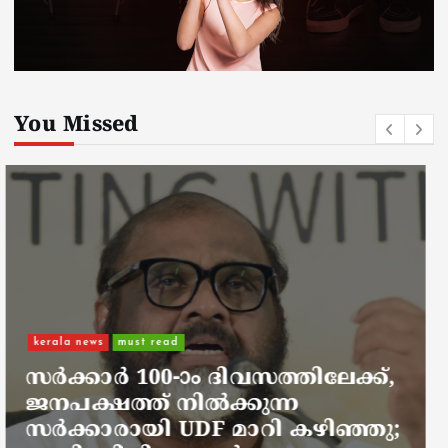
You Missed
kerala news
must read
നാടെങ്ങും പൊലീസ് തിരയുന്നു,
ചായകുടിക്കാൻ എടപ്പാളിലെത്തി
അർജുൻ ആയങ്കി;
സഞ്ചരിക്കുന്നത് വാഹനങ്ങൾ