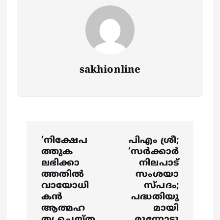
sakhionline
P
‘നിക്ഷേപ
പിഎം ശ്രീ;
o
ത്തുക
‘സര്‍ക്കാര്‍
ലഭിക്കാ
നിലപാട്
s
ത്തതിൽ
സംശയാ
വായോധി
സ്പദം;
കൻ
പദ്ധതിയു
t
ആത്മഹ
മായി
ത്യ ചെയ്ത
മുന്നോട്ടു