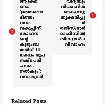
s
ആക്രമ
വിദ്യയും
ണം:
വിവാഹിത
‘ഉത്തരവാ
രാകുന്നു;
t
ദിത്തം
തൃക്കരിപ്പൂ
വനം
ര്‍
n
വകുപ്പിന്,
രജിസ്ട്രാര്‍
മോഹന
ഓഫീസില്‍
a
ന്റെ
തിങ്കളാഴ്ച
കുടുംബ
വിവാഹം
v
ത്തിന് 14
ലക്ഷം രൂപ
i
നഷ്ടപരി
ഹാരം
g
നൽകും’;
വനംമന്ത്രി
a
t
Related Posts