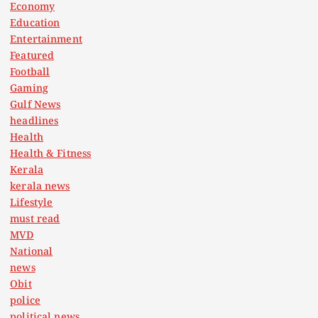
Economy
Education
Entertainment
Featured
Football
Gaming
Gulf News
headlines
Health
Health & Fitness
Kerala
kerala news
Lifestyle
must read
MVD
National
news
Obit
police
political news