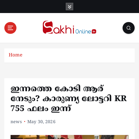
S
k
i
p
t
o
Online News Portal
c
o
Home
n
t
e
n
ഇന്നത്തെ കോടി ആര്
t
നേടും? കാരുണ്യ ലോട്ടറി KR
755 ഫലം ഇന്ന്
news
May 30, 2026