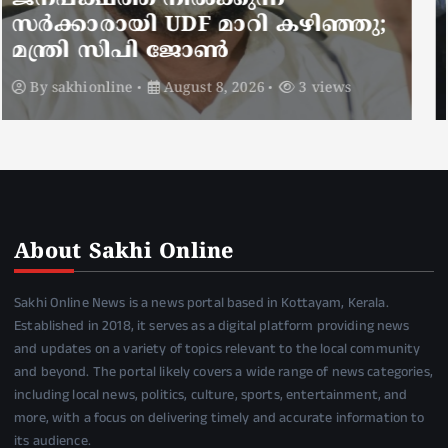
സഞ്ചരിക്കുന്നത് വാഹനങ്ങൾ
മാറ്റി
By
sakhionline
August 8, 2026
5 views
About Sakhi Online
Sakhi Online News is a news portal based in Kottayam, Kerala.
Established in 2018, it serves as a digital platform providing news
and updates on a variety of topics relevant to the local community
and beyond. The portal likely covers a wide range of news categories,
including local news, politics, culture, sports, entertainment, and
more, with a focus on delivering timely and accurate information to
its audience.