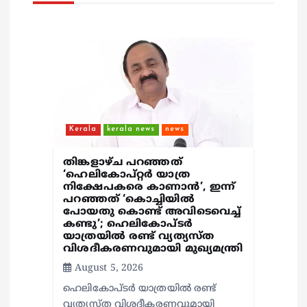
i
o
n
Kerala
kerala news
news
തിങ്കളാഴ്ച പറഞ്ഞത്
‘ഹെലികോപ്റ്റർ യാത്ര
നിക്ഷേപകരെ കാണാൻ’, ഇന്ന്
പറഞ്ഞത് ‘കൊച്ചിയിൽ
പോയതു കൊണ്ട് അവിടെവെച്ച്
കണ്ടു’; ഹെലികോപ്ടർ
യാത്രയിൽ രണ്ട് വ്യത്യസ്ത
വിശദീകരണവുമായി മുഖ്യമന്ത്രി
August 5, 2026
ഹെലികോപ്ടർ യാത്രയിൽ രണ്ട്
വ്യത്യസ്ത വിശദീകരണവുമായി