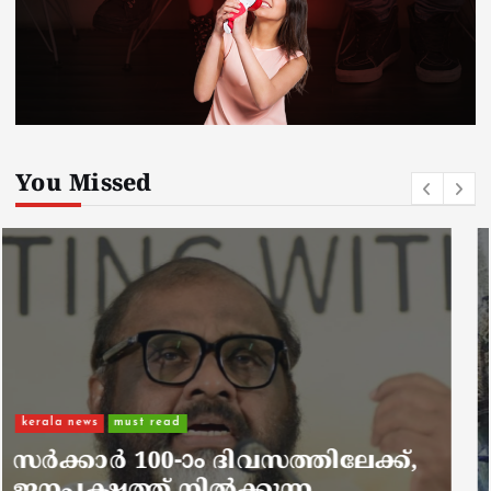
You Missed
kerala news
must read
നാടെങ്ങും പൊലീസ് തിരയുന്നു,
ചായകുടിക്കാൻ എടപ്പാളിലെത്തി
അർജുൻ ആയങ്കി;