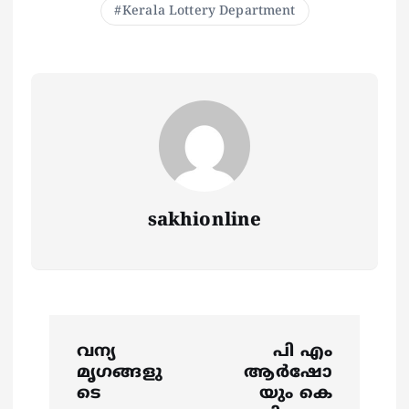
Kerala Lottery Department
sakhionline
P
വന്യ
പി എം
o
മൃഗങ്ങളു
ആര്‍ഷോ
ടെ
യും കെ