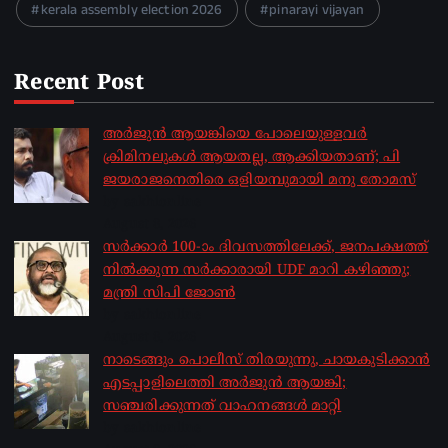
kerala assembly election 2026
pinarayi vijayan
Recent Post
അർജുൻ ആയങ്കിയെ പോലെയുള്ളവർ
ക്രിമിനലുകൾ ആയതല്ല, ആക്കിയതാണ്; പി
ജയരാജനെതിരെ ഒളിയമ്പുമായി മനു തോമസ്
by sakhionline
August 8, 2026
സർക്കാർ 100-ാം ദിവസത്തിലേക്ക്, ജനപക്ഷത്ത്
നിൽക്കുന്ന സർക്കാരായി UDF മാറി കഴിഞ്ഞു;
മന്ത്രി സിപി ജോൺ
by sakhionline
August 8, 2026
നാടെങ്ങും പൊലീസ് തിരയുന്നു, ചായകുടിക്കാൻ
എടപ്പാളിലെത്തി അർജുൻ ആയങ്കി;
സഞ്ചരിക്കുന്നത് വാഹനങ്ങൾ മാറ്റി
by sakhionline