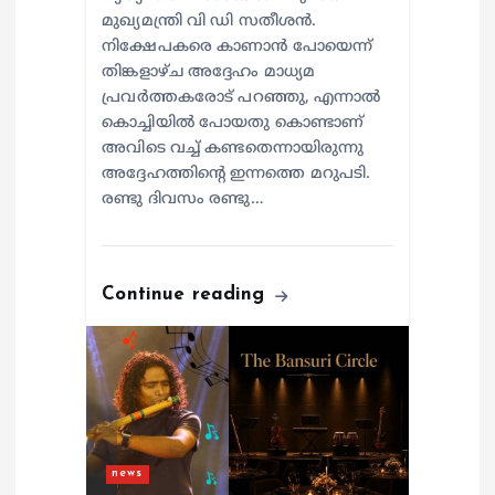
മുഖ്യമന്ത്രി വി ഡി സതീശൻ.
നിക്ഷേപകരെ കാണാൻ പോയെന്ന്
തിങ്കളാഴ്ച അദ്ദേഹം മാധ്യമ
പ്രവർത്തകരോട് പറഞ്ഞു, എന്നാൽ
കൊച്ചിയിൽ പോയതു കൊണ്ടാണ്
അവിടെ വച്ച് കണ്ടതെന്നായിരുന്നു
അദ്ദേഹത്തിന്റെ ഇന്നത്തെ മറുപടി.
രണ്ടു ദിവസം രണ്ടു…
Continue reading
news