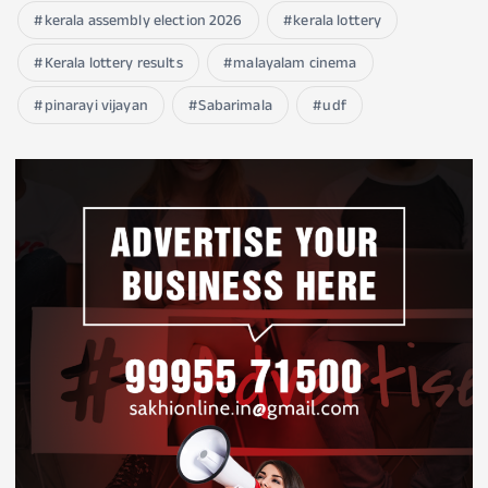
kerala assembly election 2026
kerala lottery
Kerala lottery results
malayalam cinema
pinarayi vijayan
Sabarimala
udf