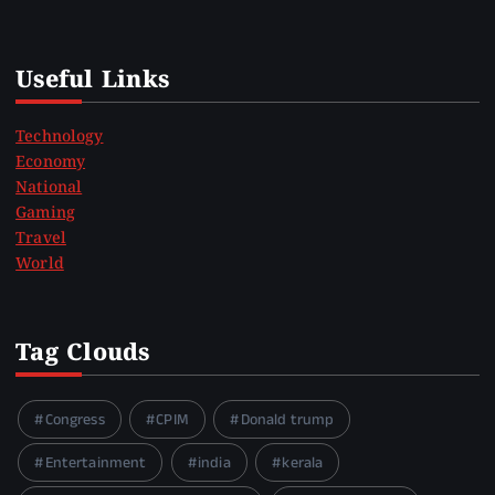
Useful Links
Technology
Economy
National
Gaming
Travel
World
Tag Clouds
Congress
CPIM
Donald trump
Entertainment
india
kerala