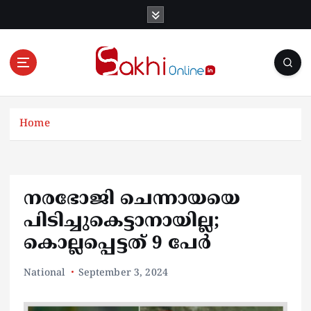
S
k
i
p
t
o
Online News Portal
c
o
Home
n
t
e
n
നരഭോജി ചെന്നായയെ
t
പിടിച്ചുകെട്ടാനായില്ല;
കൊല്ലപ്പെട്ടത് 9 പേർ
National
September 3, 2024