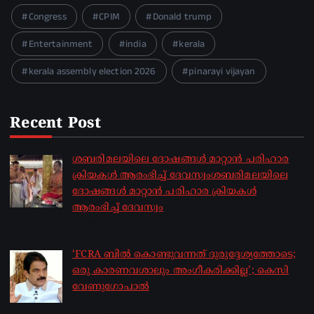
Congress
CPIM
Donald trump
Entertainment
india
kerala
kerala assembly election 2026
pinarayi vijayan
Recent Post
ശബരിമലയിലെ ദോഷങ്ങൾ മാറ്റാൻ പരിഹാര
ക്രിയകൾ ആരംഭിച്ച് ദേവസ്വംശബരിമലയിലെ
ദോഷങ്ങൾ മാറ്റാൻ പരിഹാര ക്രിയകൾ
ആരംഭിച്ച് ദേവസ്വം
by sakhionline
August 6, 2026
‘FCRA ബിൽ കൊണ്ടുവന്നത് ദുരുദ്ദേശ്യത്തോടെ;
ഒരു കാരണവശാലും അം​ഗീകരിക്കില്ല’; കെസി
വേണു​ഗോപാൽ
by sakhionline