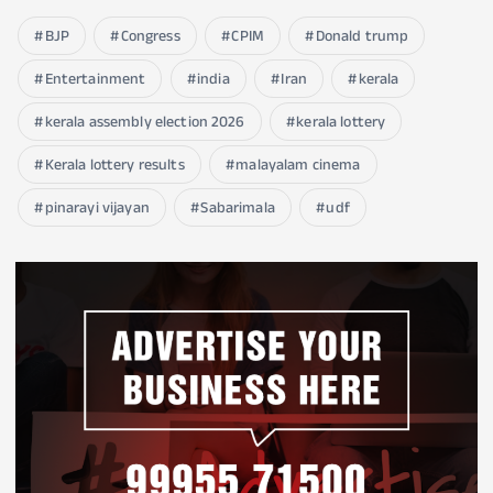
BJP
Congress
CPIM
Donald trump
Entertainment
india
Iran
kerala
kerala assembly election 2026
kerala lottery
Kerala lottery results
malayalam cinema
pinarayi vijayan
Sabarimala
udf