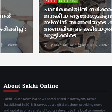
Kerala
kerala news
ചാലിശേരിയില്‍ സര്‍ക്കാര്‍
ജനകീയ ആരോഗ്യകേന്ദ്രത്തില്‍
നഴ്സിന് അണലിയുടെ കടിയേറ്റു;
അണലിയുടെ കടിയേറ്റത്
ഡ്യൂട്ടിക്കിടെ
By
sakhionline
August 6, 2026
4 views
About Sakhi Online
Sakhi Online News is a news portal based in Kottayam, Kerala.
Established in 2018, it serves as a digital platform providing news
and updates on a variety of topics relevant to the local community