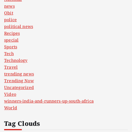
news
Obit
police
political news
Recipes
special
Sports
Tech
Technology
Travel
trending news
Trending Now
Uncategorized
Video
winners-india-and-runners-up-south-africa
World
Tag Clouds