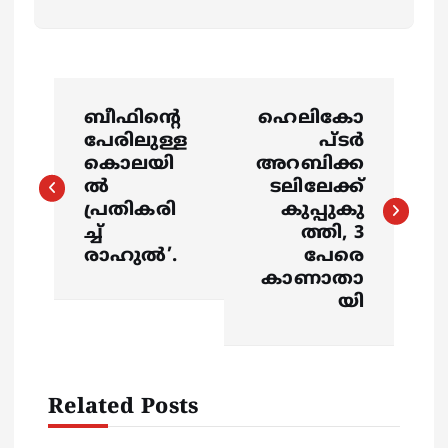
P
ബീഫിന്‍റെ
ഹെലികോ
o
പേരിലുള്ള
പ്ടർ
കൊലയി
അറബിക്ക
s
ൽ
ടലിലേക്ക്
പ്രതികരി
കുപ്പുകു
ച്ച്
ത്തി, 3
t
രാഹുൽ’.
പേരെ
കാണാതാ
n
യി
a
v
Related Posts
i