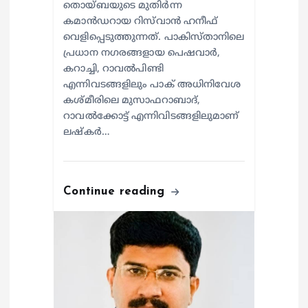
തൊയ്ബയുടെ മുതിർന്ന
കമാൻഡറായ റിസ്‌വാൻ ഹനീഫ്
വെളിപ്പെടുത്തുന്നത്. പാകിസ്താനിലെ
പ്രധാന നഗരങ്ങളായ പെഷവാർ,
കറാച്ചി, റാവൽപിണ്ടി
എന്നിവടങ്ങളിലും പാക് അധിനിവേശ
കശ്മീരിലെ മുസാഫറാബാദ്,
റാവൽക്കോട്ട് എന്നിവിടങ്ങളിലുമാണ്
ലഷ്കർ…
Continue reading