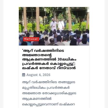
g
a
t
National
i
‘ആറ് വർഷത്തിനിടെ
o
അജ്ഞാതന്റെ
ആക്രമണത്തിൽ 30ലധികം
പ്രവർത്തകർ കൊല്ലപ്പെ‍ട്ടു’;
n
ലഷ്കർ നേതാവ് റിസ്‌വാൻ
August 4, 2026
ആറ് വർഷത്തിനിടെ തങ്ങളുടെ
മുപ്പതിലധികം പ്രവർത്തകർ
അജ്ഞാത തോക്കുധാരികളുടെ
ആക്രമണത്തിൽ
കൊല്ലപ്പെട്ടുവെന്നാണ് ലഷ്കറെ