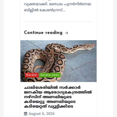
വ്യക്തമാക്കി. മണ്ഡല പുനർനിർണയ
ബില്ലിൽ കോൺഗ്രസ്…
Continue reading
Kerala
kerala news
ചാലിശേരിയില്‍ സര്‍ക്കാര്‍
ജനകീയ ആരോഗ്യകേന്ദ്രത്തില്‍
നഴ്സിന് അണലിയുടെ
കടിയേറ്റു; അണലിയുടെ
കടിയേറ്റത് ഡ്യൂട്ടിക്കിടെ
August 6, 2026