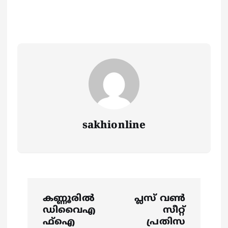
sakhionline
P
കണ്ണൂരിൽ
പ്ലസ് വൺ
o
ഡിവൈഎ
സീറ്റ്
ഫ്ഐ
പ്രതിസ