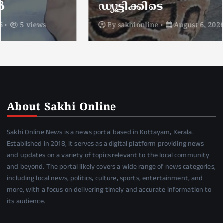
ഡ്യൂട്ടിക്കിടെ
By
sakhionline
August 6, 2026
5 views
About Sakhi Online
Sakhi Online News is a news portal based in Kottayam, Kerala.
Established in 2018, it serves as a digital platform providing news
and updates on a variety of topics relevant to the local community
and beyond. The portal likely covers a wide range of news categories,
including local news, politics, culture, sports, entertainment, and
more, with a focus on delivering timely and accurate information to
its audience.