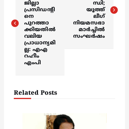
s
ജില്ലാ
ന്ധി;
പ്രസിഡൻ്റി
യൂത്ത്
നെ
ലീഗ്
t
പുറത്താ
നിയമസഭാ
ക്കിയതിൽ
മാർച്ചിൽ
n
വലിയ
സംഘർഷം
പ്രാധാന്യമി
a
ല്ല: എഎ
റഹീം
v
എംപി
i
g
Related Posts
a
t