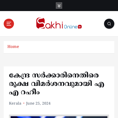
S
k
i
p
t
o
Online News Portal
c
o
Home
n
t
e
n
കേന്ദ്ര സർക്കാരിനെതിരെ
t
രൂക്ഷ വിമർശനവുമായി എ
എ റഹീം
Kerala
June 25, 2024