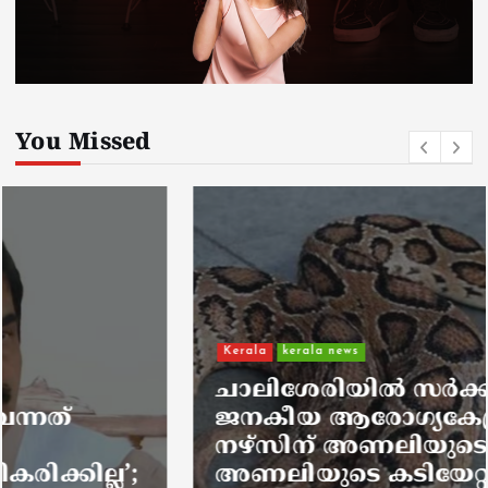
You Missed
Kerala
kerala news
ചാലിശേരിയില്‍ സര്‍ക്കാര്‍
ജനകീയ ആരോഗ്യകേന്ദ്രത്തില്‍
നഴ്സിന് അണലിയുടെ കടിയേറ്റു;
അണലിയുടെ കടിയേറ്റത്