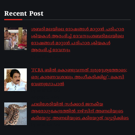
Recent Post
ശബരിമലയിലെ ദോഷങ്ങൾ മാറ്റാൻ പരിഹാര
ക്രിയകൾ ആരംഭിച്ച് ദേവസ്വംശബരിമലയിലെ
ദോഷങ്ങൾ മാറ്റാൻ പരിഹാര ക്രിയകൾ
ആരംഭിച്ച് ദേവസ്വം
by sakhionline
August 6, 2026
‘FCRA ബിൽ കൊണ്ടുവന്നത് ദുരുദ്ദേശ്യത്തോടെ;
ഒരു കാരണവശാലും അം​ഗീകരിക്കില്ല’; കെസി
വേണു​ഗോപാൽ
by sakhionline
August 6, 2026
ചാലിശേരിയില്‍ സര്‍ക്കാര്‍ ജനകീയ
ആരോഗ്യകേന്ദ്രത്തില്‍ നഴ്സിന് അണലിയുടെ
കടിയേറ്റു; അണലിയുടെ കടിയേറ്റത് ഡ്യൂട്ടിക്കിടെ
by sakhionline
August 6, 2026