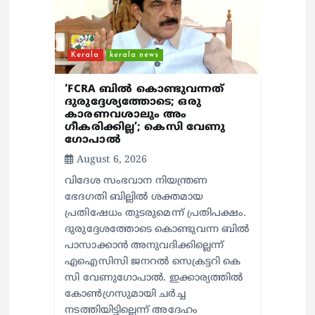
i
o
Kerala
kerala news
n
‘FCRA ബിൽ കൊണ്ടുവന്നത്
ദുരുദ്ദേശ്യത്തോടെ; ഒരു
കാരണവശാലും അം​
ഗീകരിക്കില്ല’; കെസി വേണു​
ഗോപാൽ
August 6, 2026
വിദേശ സംഭവാന നിയന്ത്രണ
ഭേദഗതി ബില്ലിൽ ശക്തമായ
പ്രതിഷേധം തുടരുമെന്ന് പ്രതിപക്ഷം.
ദുരുദ്ദേശത്തോടെ കൊണ്ടുവന്ന ബിൽ
പാസാക്കാൻ അനുവദിക്കില്ലെന്ന്
എഐസിസി ജനറൽ സെക്രട്ടറി കെ
സി വേണുഗോപാൽ. ഇക്കാര്യത്തിൽ
കോൺഗ്രസുമായി ചർച്ച
നടത്തിയിട്ടില്ലെന്ന് അദേഹം