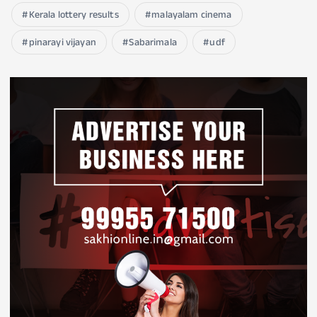
Kerala lottery results
malayalam cinema
pinarayi vijayan
Sabarimala
udf