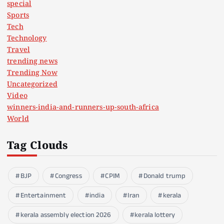
special
Sports
Tech
Technology
Travel
trending news
Trending Now
Uncategorized
Video
winners-india-and-runners-up-south-africa
World
Tag Clouds
BJP
Congress
CPIM
Donald trump
Entertainment
india
Iran
kerala
kerala assembly election 2026
kerala lottery