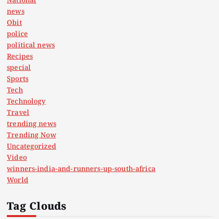
National
news
Obit
police
political news
Recipes
special
Sports
Tech
Technology
Travel
trending news
Trending Now
Uncategorized
Video
winners-india-and-runners-up-south-africa
World
Tag Clouds