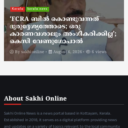
Kerala
kerala news
ചാലിശേരിയില്‍ സര്‍ക്കാര്‍
ജനകീയ ആരോഗ്യകേന്ദ്രത്തില്‍
നഴ്സിന് അണലിയുടെ കടിയേറ്റു;
അണലിയുടെ കടിയേറ്റത്
ഡ്യൂട്ടിക്കിടെ
By
sakhionline
August 6, 2026
5 views
About Sakhi Online
Sakhi Online News is a news portal based in Kottayam, Kerala.
Established in 2018, it serves as a digital platform providing news
and updates on a variety of topics relevant to the local community