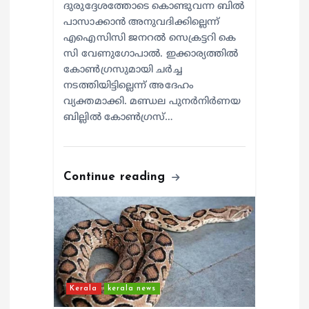
ദുരുദ്ദേശത്തോടെ കൊണ്ടുവന്ന ബിൽ
പാസാക്കാൻ അനുവദിക്കില്ലെന്ന്
എഐസിസി ജനറൽ സെക്രട്ടറി കെ
സി വേണുഗോപാൽ. ഇക്കാര്യത്തിൽ
കോൺഗ്രസുമായി ചർച്ച
നടത്തിയിട്ടില്ലെന്ന് അദേഹം
വ്യക്തമാക്കി. മണ്ഡല പുനർനിർണയ
ബില്ലിൽ കോൺഗ്രസ്…
Continue reading
Kerala
kerala news