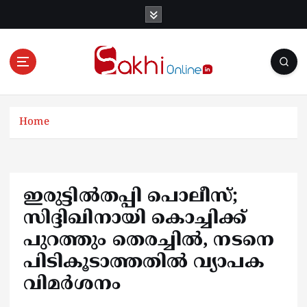
S
k
i
p
t
o
Online News Portal
c
o
Home
n
t
e
n
ഇരുട്ടിൽതപ്പി പൊലീസ്;
t
സിദ്ദിഖിനായി കൊച്ചിക്ക്
പുറത്തും തെരച്ചിൽ, നടനെ
പിടികൂടാത്തതിൽ വ്യാപക
വിമർശനം