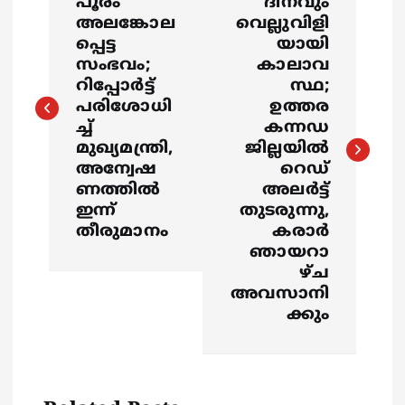
o
പൂരം
ദിനവും
അലങ്കോല
വെല്ലുവിളി
s
പ്പെട്ട
യായി
സംഭവം;
കാലാവ
റിപ്പോർട്ട്
സ്ഥ;
t
പരിശോധി
ഉത്തര
ച്ച്
കന്നഡ
n
മുഖ്യമന്ത്രി,
ജില്ലയിൽ
അന്വേഷ
റെഡ്
a
ണത്തിൽ
അലർട്ട്
ഇന്ന്
തുടരുന്നു,
v
തീരുമാനം
കരാർ
ഞായറാ
i
ഴ്ച
അവസാനി
g
ക്കും
a