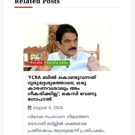
t
Related Posts
i
o
n
Kerala
kerala news
‘FCRA ബിൽ കൊണ്ടുവന്നത്
ദുരുദ്ദേശ്യത്തോടെ; ഒരു
കാരണവശാലും അം​
ഗീകരിക്കില്ല’; കെസി വേണു​
ഗോപാൽ
August 6, 2026
വിദേശ സംഭവാന നിയന്ത്രണ
ഭേദഗതി ബില്ലിൽ ശക്തമായ
പ്രതിഷേധം തുടരുമെന്ന് പ്രതിപക്ഷം.