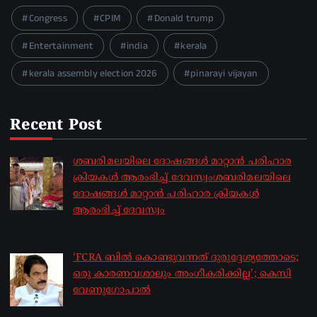
Congress
CPIM
Donald trump
Entertainment
india
kerala
kerala assembly election 2026
pinarayi vijayan
Recent Post
ശബരിമലയിലെ ദോഷങ്ങൾ മാറ്റാൻ പരിഹാര
ക്രിയകൾ ആരംഭിച്ച് ദേവസ്വംശബരിമലയിലെ
ദോഷങ്ങൾ മാറ്റാൻ പരിഹാര ക്രിയകൾ
ആരംഭിച്ച് ദേവസ്വം
by sakhionline
August 6, 2026
‘FCRA ബിൽ കൊണ്ടുവന്നത് ദുരുദ്ദേശ്യത്തോടെ;
ഒരു കാരണവശാലും അം​ഗീകരിക്കില്ല’; കെസി
വേണു​ഗോപാൽ
by sakhionline