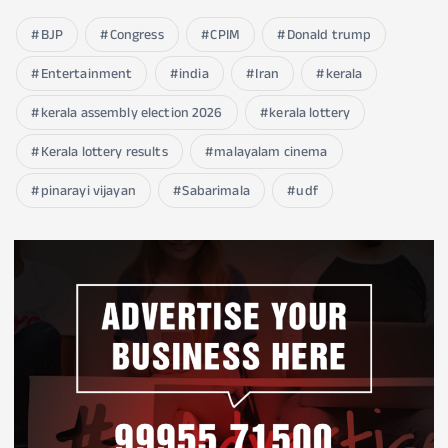
BJP
Congress
CPIM
Donald trump
Entertainment
india
Iran
kerala
kerala assembly election 2026
kerala lottery
Kerala lottery results
malayalam cinema
pinarayi vijayan
Sabarimala
udf