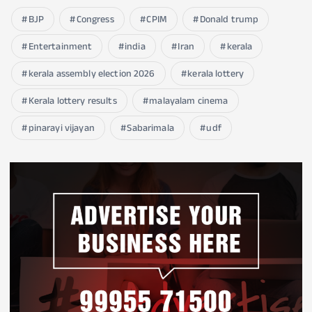
BJP
Congress
CPIM
Donald trump
Entertainment
india
Iran
kerala
kerala assembly election 2026
kerala lottery
Kerala lottery results
malayalam cinema
pinarayi vijayan
Sabarimala
udf