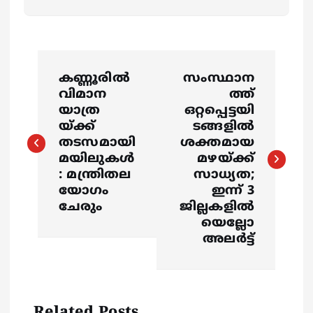
P
കണ്ണൂരിൽ
സംസ്ഥാന
o
വിമാന
ത്ത്
യാത്ര
ഒറ്റപ്പെട്ടയി
s
യ്ക്ക്
ടങ്ങളിൽ
തടസമായി
ശക്തമായ
മയിലുകൾ
മഴയ്ക്ക്
t
: മന്ത്രിതല
സാധ്യത;
യോഗം
ഇന്ന് 3
n
ചേരും
ജില്ലകളിൽ
യെല്ലോ
a
അലർട്ട്
v
i
Related Posts