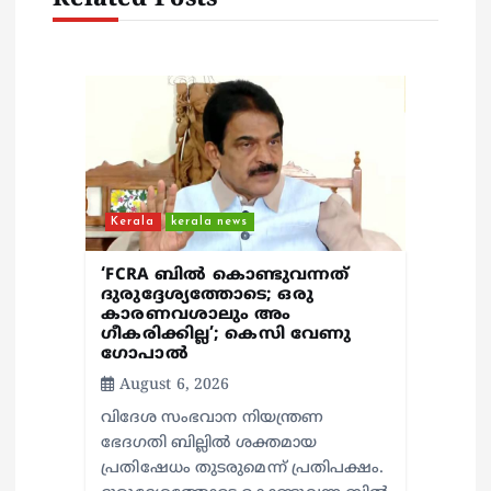
g
a
t
i
Kerala
kerala news
o
‘FCRA ബിൽ കൊണ്ടുവന്നത്
n
ദുരുദ്ദേശ്യത്തോടെ; ഒരു
കാരണവശാലും അം​
ഗീകരിക്കില്ല’; കെസി വേണു​
ഗോപാൽ
August 6, 2026
വിദേശ സംഭവാന നിയന്ത്രണ
ഭേദഗതി ബില്ലിൽ ശക്തമായ
പ്രതിഷേധം തുടരുമെന്ന് പ്രതിപക്ഷം.