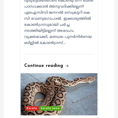
ദുരുദ്ദേശത്തോടെ കൊണ്ടുവന്ന ബിൽ
പാസാക്കാൻ അനുവദിക്കില്ലെന്ന്
എഐസിസി ജനറൽ സെക്രട്ടറി കെ
സി വേണുഗോപാൽ. ഇക്കാര്യത്തിൽ
കോൺഗ്രസുമായി ചർച്ച
നടത്തിയിട്ടില്ലെന്ന് അദേഹം
വ്യക്തമാക്കി. മണ്ഡല പുനർനിർണയ
ബില്ലിൽ കോൺഗ്രസ്…
Continue reading
Kerala
kerala news