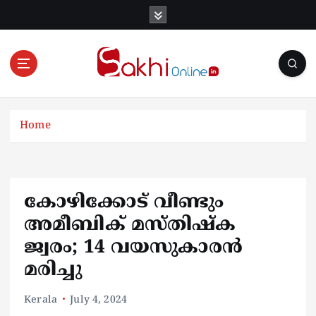
S
k
i
p
t
o
Online News Portal
c
o
Home
n
t
e
n
കോഴിക്കോട് വീണ്ടും
t
അമീബിക് മസ്തിഷ്ക
ജ്വരം; 14 വയസുകാരന്‍
മരിച്ചു
Kerala
July 4, 2024