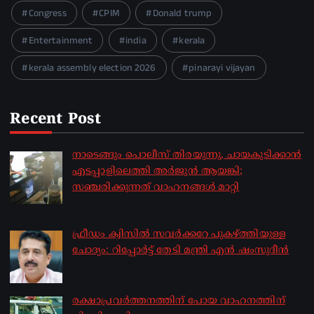
Congress
CPIM
Donald trump
Entertainment
india
kerala
kerala assembly election 2026
pinarayi vijayan
Recent Post
നാടെങ്ങും പൊലീസ് തിരയുന്നു, ചായകുടിക്കാൻ
എടപ്പാളിലെത്തി അർജുൻ ആയങ്കി;
സഞ്ചരിക്കുന്നത് വാഹനങ്ങൾ മാറ്റി
by sakhionline
August 8, 2026
ഫ്രീഡം ക്വിസിൽ സവർക്കറേ പുകഴ്ത്തിയുള്ള
ചോദ്യം: റിപ്പോർട്ട് തേടി മന്ത്രി എൻ ഷംസുദീൻ
by sakhionline
August 8, 2026
രക്ഷാപ്രവർത്തനത്തിന് പോയ വാഹനത്തിന്