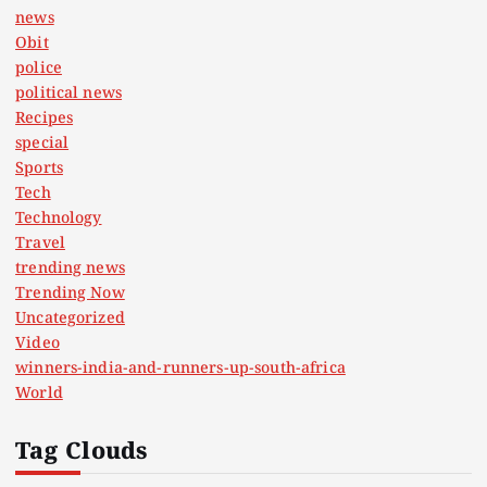
news
Obit
police
political news
Recipes
special
Sports
Tech
Technology
Travel
trending news
Trending Now
Uncategorized
Video
winners-india-and-runners-up-south-africa
World
Tag Clouds