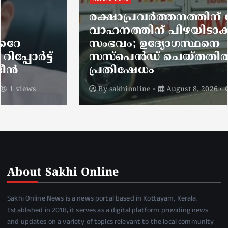
രക്ഷാപ്രവർത്തനത്തിന് പോയ
വാഹനത്തിന് പിഴയിടാക്കിയ
സംഭവം; ഉദ്യോഗസ്ഥനെ
സസ്പെൻഡ് ചെയ്തതിൽ
പ്രതിഷേധം
By
sakhionline
August 8, 2026
1 views
About Sakhi Online
Sakhi Online News is a news portal based in Kottayam, Kerala.
Established in 2018, it serves as a digital platform providing news
and updates on a variety of topics relevant to the local community