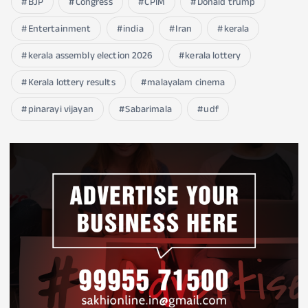
BJP
Congress
CPIM
Donald trump
Entertainment
india
Iran
kerala
kerala assembly election 2026
kerala lottery
Kerala lottery results
malayalam cinema
pinarayi vijayan
Sabarimala
udf