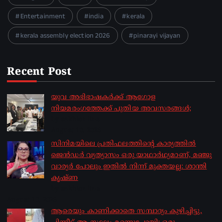
Entertainment
india
kerala
kerala assembly election 2026
pinarayi vijayan
Recent Post
യുവ അഭിഭാഷകർക്ക് ആഗോള
നിയമരംഗത്തേക്ക് പുതിയ അവസരങ്ങൾ;
by sakhionline
August 10, 2026
സിനിമയിലെ പ്രതിഫലത്തിന്റെ കാര്യത്തില്‍
ജെന്‍ഡര്‍ വ്യത്യാസം ഒരു യാഥാര്‍ഥ്യമാണ്, മഞ്ജു
വാര്യര്‍ പോലും ഇതില്‍ നിന്ന് മുക്തയല്ല: ശാന്തി
കൃഷ്ണ
by sakhionline
August 10, 2026
ആരെയും കാണിക്കാതെ സമ്പാദ്യം കുഴിച്ചിട്ടു,