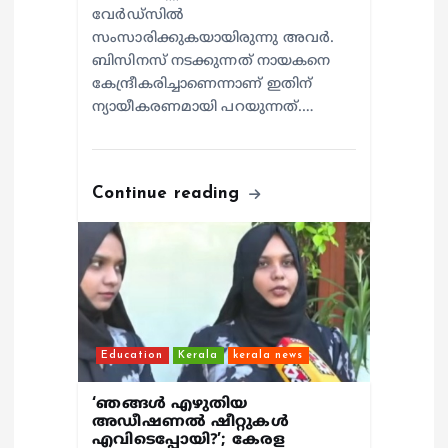
വേര്‍ഡ്സില്‍
സംസാരിക്കുകയായിരുന്നു അവര്‍.
ബിസിനസ് നടക്കുന്നത് നായകനെ
കേന്ദ്രീകരിച്ചാണെന്നാണ് ഇതിന്
ന്യായീകരണമായി പറയുന്നത്.…
Continue reading
Education
Kerala
kerala news
‘ഞങ്ങള്‍ എഴുതിയ
അഡീഷണല്‍ ഷീറ്റുകള്‍
എവിടെപ്പോയി?’; കേരള