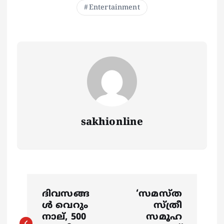
Entertainment
sakhionline
P
ദിവസങ്ങ
‘സമസ്ത
o
ള്‍ വെറും
സ്ത്രീ
നാല്, 500
സമൂഹ