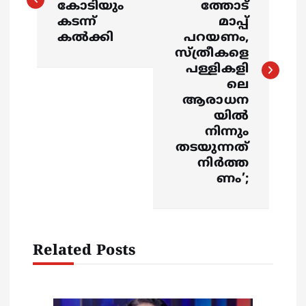
s
കോടിയും
ത്തോട്
കടന്ന്
മാപ്പ്
കല്‍ക്കി
പറയണം,
t
സ്ത്രീകളെ
പള്ളികളി
n
ലെ
ആരാധന
a
യിൽ
നിന്നും
v
തടയുന്നത്
നിർത്ത
i
ണം’;
g
a
Related Posts
t