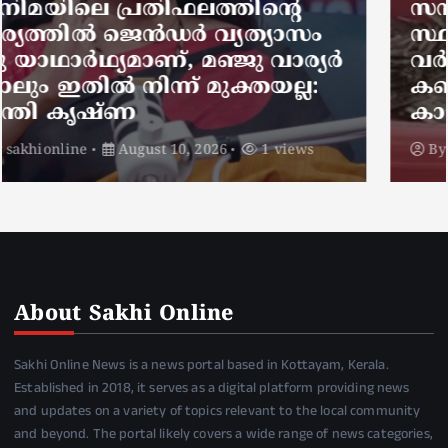
സമ്പാദ്യം കുഴിച്ചിട്ടു, പിന്നീട് ആ
സ്ഥലം മറന്നുപോയി; ഒരു
വര്‍ഷത്തിന് ശേഷം കര്‍ഷകന്‍
കണ്ടത് നെഞ്ചുതകര്‍ക്കുന്ന
കാഴ്ച
By
sakhionline
August 10, 2026
1 views
About Sakhi Online
Sakhi Online News is a news portal based in Kottayam, Kerala.
Established in 2018, it serves as a digital platform providing news
and updates on a variety of topics relevant to the local community
and beyond. The portal likely covers a wide range of news categories,