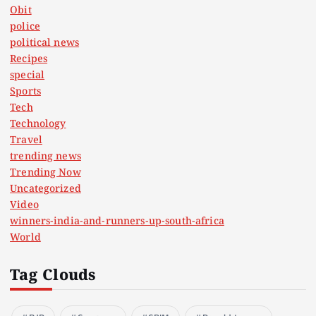
Obit
police
political news
Recipes
special
Sports
Tech
Technology
Travel
trending news
Trending Now
Uncategorized
Video
winners-india-and-runners-up-south-africa
World
Tag Clouds