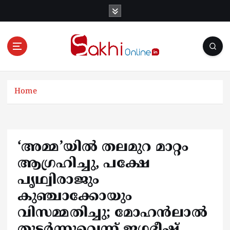
S
k
i
p
t
o
Online News Portal
c
o
Home
n
t
e
n
‘അമ്മ’യിൽ തലമുറ മാറ്റം
t
ആഗ്രഹിച്ചു, പക്ഷേ
പൃഥ്വിരാജും
കുഞ്ചാക്കോയും
വിസമ്മതിച്ചു; മോഹൻലാൽ
തുടർന്നുവെന്ന് ജഗദീഷ്