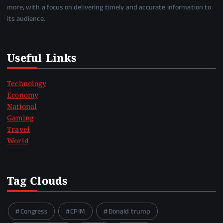
more, with a focus on delivering timely and accurate information to
its audience.
Useful Links
Technology
Economy
National
Gaming
Travel
World
Tag Clouds
Congress
CPIM
Donald trump