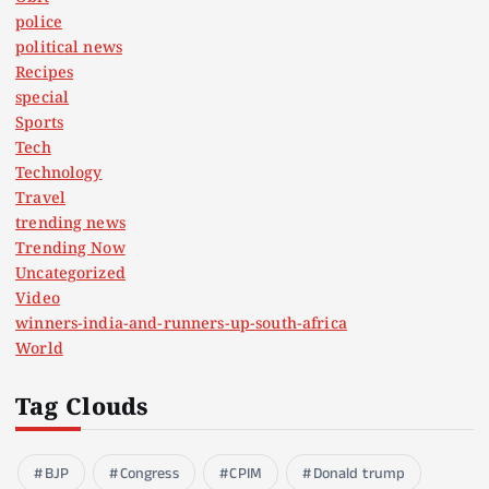
police
political news
Recipes
special
Sports
Tech
Technology
Travel
trending news
Trending Now
Uncategorized
Video
winners-india-and-runners-up-south-africa
World
Tag Clouds
BJP
Congress
CPIM
Donald trump