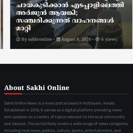
ചായകുടിക്കാൻ എടപ്പാളിലെത്തി
അർജുൻ ആയങ്കി;
സഞ്ചരിക്കുന്നത് വാഹനങ്ങൾ
മാറ്റി
By
sakhionline
August 8, 2026
6 views
About Sakhi Online
Sakhi Online News is a news portal based in Kottayam, Kerala.
Established in 2018, it serves as a digital platform providing news
and updates on a variety of topics relevant to the local community
and beyond. The portal likely covers a wide range of news categories,
including local news, politics, culture, sports, entertainment, and