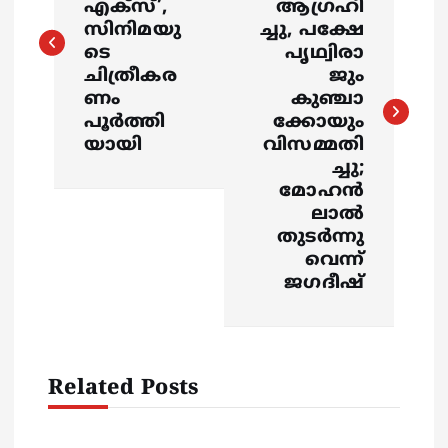
s
എക്സ്’,
ആഗ്രഹി
സിനിമയു
ച്ചു, പക്ഷേ
ടെ
പൃഥ്വിരാ
t
ചിത്രീകര
ജും
ണം
കുഞ്ചാ
n
പൂര്‍ത്തി
ക്കോയും
യായി
വിസമ്മതി
a
ച്ചു;
മോഹൻ
v
ലാൽ
തുടർന്നു
i
വെന്ന്
ജഗദീഷ്
g
a
Related Posts
t