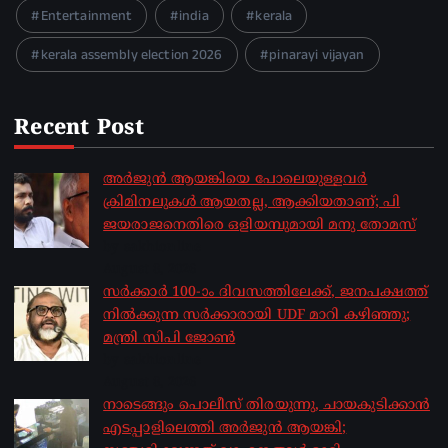
Entertainment
india
kerala
kerala assembly election 2026
pinarayi vijayan
Recent Post
അർജുൻ ആയങ്കിയെ പോലെയുള്ളവർ
ക്രിമിനലുകൾ ആയതല്ല, ആക്കിയതാണ്; പി
ജയരാജനെതിരെ ഒളിയമ്പുമായി മനു തോമസ്
by sakhionline
August 8, 2026
സർക്കാർ 100-ാം ദിവസത്തിലേക്ക്, ജനപക്ഷത്ത്
നിൽക്കുന്ന സർക്കാരായി UDF മാറി കഴിഞ്ഞു;
മന്ത്രി സിപി ജോൺ
by sakhionline
August 8, 2026
നാടെങ്ങും പൊലീസ് തിരയുന്നു, ചായകുടിക്കാൻ
എടപ്പാളിലെത്തി അർജുൻ ആയങ്കി;