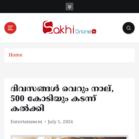
S
k
i
p
t
o
Online News Portal
c
o
Home
n
t
e
n
ദിവസങ്ങള്‍ വെറും നാല്,
t
500 കോടിയും കടന്ന്
കല്‍ക്കി
Entertainment
July 1, 2024