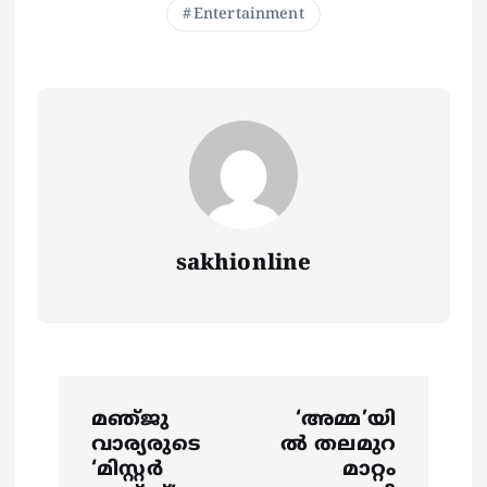
Entertainment
sakhionline
P
മഞ്‍ജു
‘അമ്മ’യി
o
വാര്യരുടെ
ൽ തലമുറ
‘മിസ്റ്റര്‍
മാറ്റം