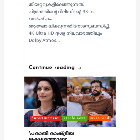
തിയറ്ററുകളിലെത്തുന്നത്.
ചിത്രത്തിന്റെ റിലീസിന്റെ 33-ാം
വാർഷികം
ആഘോഷിക്കുന്നതിനോടനുബന്ധിച്ച്,
4K Ultra HD ദൃശ്യ നിലവാരത്തിലും
Dolby Atmos…
Continue reading
Entertainment
kerala news
must read
‘പരാതി രാഷ്ട്രീയ
ലക്ഷ്യത്തോടെ;