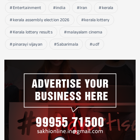
Entertainment
india
Iran
kerala
kerala assembly election 2026
kerala lottery
Kerala lottery results
malayalam cinema
pinarayi vijayan
Sabarimala
udf