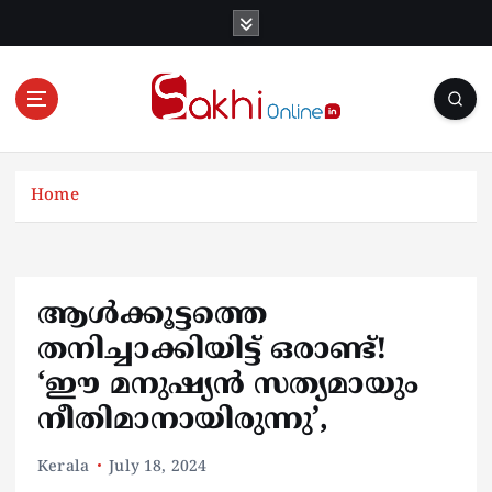
S
k
i
p
t
o
Online News Portal
c
o
Home
n
t
e
n
ആൾക്കൂട്ടത്തെ
t
തനിച്ചാക്കിയിട്ട് ഒരാണ്ട്!
‘ഈ മനുഷ്യൻ സത്യമായും
നീതിമാനായിരുന്നു’,
Kerala
July 18, 2024