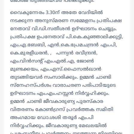
ജോര്‍ജ് തുടങ്ങിയവര്‍ പങ്കെടുക്കും.
വൈകുന്നേരം 3.30ന് അതേ വേദിയില്‍
നടക്കുന്ന അനുസ്മരണ സമ്മേളനം പ്രതിപക്ഷ
നേതാവ് വി.ഡി.സതീശന്‍ ഉദ്ഘാടനം ചെയ്യും.
പ്രതിപക്ഷ ഉപനേതാവ് പി.കെ.കുഞ്ഞാലിക്കുട്ടി,
എം.എ.ബേബി, എന്‍.കെ.പ്രേമചന്ദ്രന്‍ എം.പി,
കെ.മുരളീധരന്‍, , പന്ന്യന്‍ രവീന്ദ്രന്‍,
എം.വിന്‍സന്റ് എം.എല്‍.എ, ജോണ്‍
മുണ്ടക്കയം, എം.എസ്.ഫൈസല്‍ഖാന്‍
തുടങ്ങിയവര്‍ സംസാരിക്കും. ഉമ്മന്‍ ചാണ്ടി
സ്‌നേഹസ്പര്‍ശം വാരാചരണ പരിപാടിയുടെ
ഉദ്ഘാടനം എം.എം.ഹസ്സന്‍ നിര്‍വ്വഹിക്കും.
ഉമ്മന്‍ ചാണ്ടി ജീവകാരുണ്യ പുരസ്‌കാര
വിതരണം കോണ്‍ഗ്രസ് പ്രവര്‍ത്തക സമിതി
അംഗമായ ഡോ.ശശി തരൂര്‍ എം.പി
നിര്‍വ്വഹിക്കും. ജീവകാരുണ്യ മേഖലയില്‍
പ്രശംസനീയ പ്രവര്‍ത്തനം നടത്തുന്ന ജില്ലയിലെ