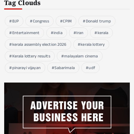
Tag Clouds
BJP
Congress
CPIM
Donald trump
Entertainment
india
Iran
kerala
kerala assembly election 2026
kerala lottery
Kerala lottery results
malayalam cinema
pinarayi vijayan
Sabarimala
udf