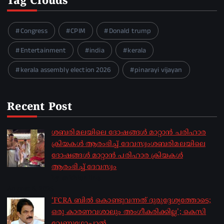
Tag Clouds
Congress
CPIM
Donald trump
Entertainment
india
kerala
kerala assembly election 2026
pinarayi vijayan
Recent Post
ശബരിമലയിലെ ദോഷങ്ങൾ മാറ്റാൻ പരിഹാര
ക്രിയകൾ ആരംഭിച്ച് ദേവസ്വംശബരിമലയിലെ
ദോഷങ്ങൾ മാറ്റാൻ പരിഹാര ക്രിയകൾ
ആരംഭിച്ച് ദേവസ്വം
by sakhionline
August 6, 2026
‘FCRA ബിൽ കൊണ്ടുവന്നത് ദുരുദ്ദേശ്യത്തോടെ;
ഒരു കാരണവശാലും അം​ഗീകരിക്കില്ല’; കെസി
വേണു​ഗോപാൽ