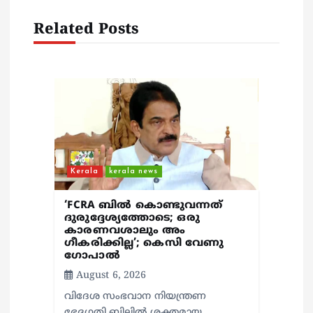
a
Related Posts
t
i
o
n
Kerala
kerala news
‘FCRA ബിൽ കൊണ്ടുവന്നത്
ദുരുദ്ദേശ്യത്തോടെ; ഒരു
കാരണവശാലും അം​
ഗീകരിക്കില്ല’; കെസി വേണു​
ഗോപാൽ
August 6, 2026
വിദേശ സംഭവാന നിയന്ത്രണ
ഭേദഗതി ബില്ലിൽ ശക്തമായ