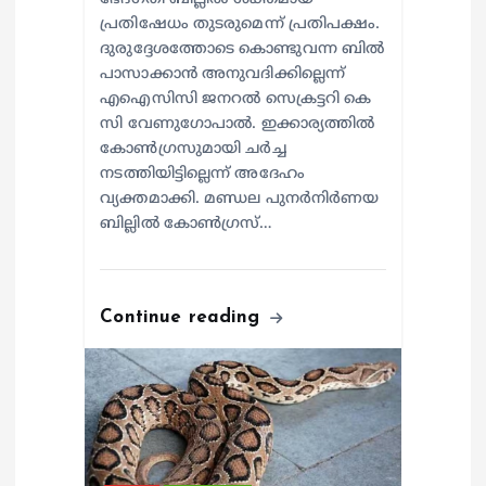
പ്രതിഷേധം തുടരുമെന്ന് പ്രതിപക്ഷം.
ദുരുദ്ദേശത്തോടെ കൊണ്ടുവന്ന ബിൽ
പാസാക്കാൻ അനുവദിക്കില്ലെന്ന്
എഐസിസി ജനറൽ സെക്രട്ടറി കെ
സി വേണുഗോപാൽ. ഇക്കാര്യത്തിൽ
കോൺഗ്രസുമായി ചർച്ച
നടത്തിയിട്ടില്ലെന്ന് അദേഹം
വ്യക്തമാക്കി. മണ്ഡല പുനർനിർണയ
ബില്ലിൽ കോൺഗ്രസ്…
Continue reading