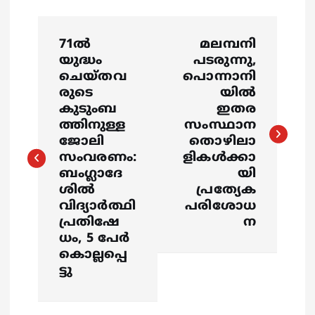
P
71ൽ
മലമ്പനി
o
യുദ്ധം
പടരുന്നു,
ചെയ്തവ
പൊന്നാനി
s
രുടെ
യില്‍
കുടുംബ
ഇതര
ത്തിനുള്ള
സംസ്ഥാന
t
ജോലി
തൊഴിലാ
സംവരണം:
ളികൾക്കാ
n
ബംഗ്ലാദേ
യി
ശിൽ
പ്രത്യേക
a
വിദ്യാർത്ഥി
പരിശോധ
പ്രതിഷേ
ന
v
ധം, 5 പേർ
കൊല്ലപ്പെ
i
ട്ടു
g