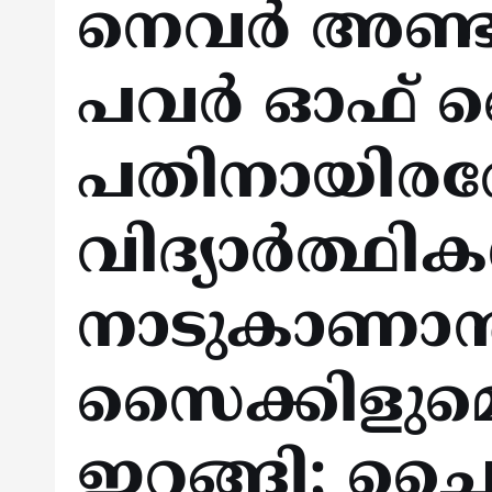
നെവര്‍ അണ്ടര്‍
പവര്‍ ഓഫ് സ
പതിനായിരത
വിദ്യാര്‍ത്ഥികള
നാടുകാണാന്
സൈക്കിളുമെ
ഇറങ്ങി; ചൈന