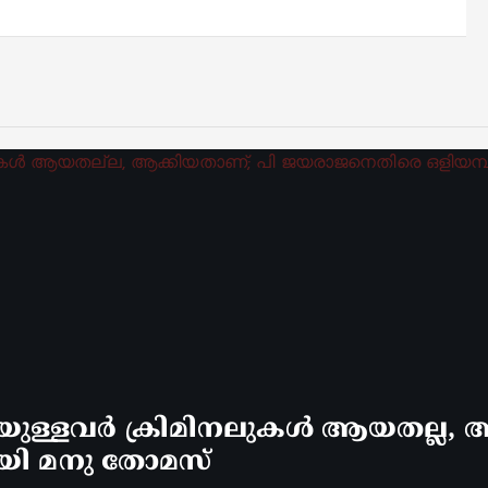
്ളവർ ക്രിമിനലുകൾ ആയതല്ല, ആ
യി മനു തോമസ്