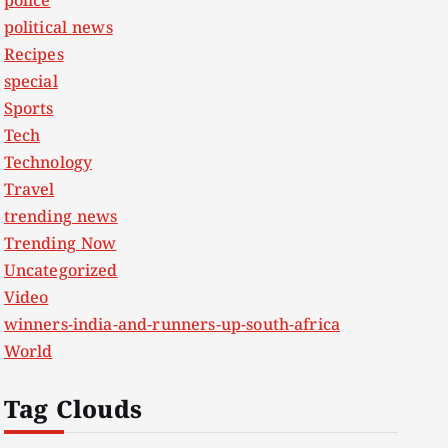
police
political news
Recipes
special
Sports
Tech
Technology
Travel
trending news
Trending Now
Uncategorized
Video
winners-india-and-runners-up-south-africa
World
Tag Clouds