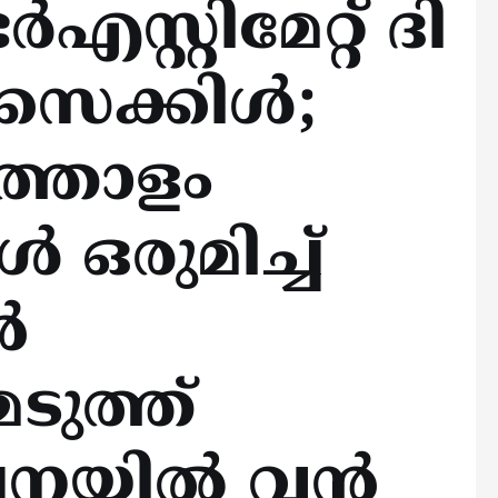
എസ്റ്റിമേറ്റ് ദി
ൈക്കിള്‍;
്തോളം
്‍ ഒരുമിച്ച്
‍
ടുത്ത്
യില്‍ വന്‍