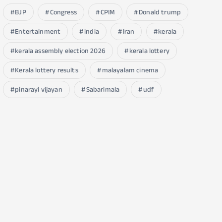
BJP
Congress
CPIM
Donald trump
Entertainment
india
Iran
kerala
kerala assembly election 2026
kerala lottery
Kerala lottery results
malayalam cinema
pinarayi vijayan
Sabarimala
udf