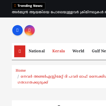
S
Trending News:
k
അർജുൻ ആയങ്കിയെ പോലെയുള്ളവർ ക്രിമിനലുകൾ ആ
i
p
t
o
c
o
National
Kerala
World
Gulf N
n
t
e
Home
n
നെവര്‍ അണ്ടര്‍എസ്റ്റിമേറ്റ് ദി പവര്‍ ഓഫ് സൈക്
t
ഗതാഗതക്കുരുക്ക്