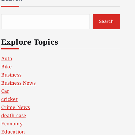
Search
Explore Topics
Auto
Bike
Business
Business News
Car
cricket
Crime News
death case
Economy
Education