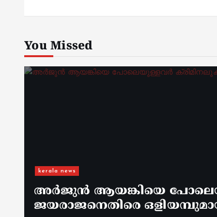
You Missed
kerala news
അർജുൻ ആയങ്കിയെ പോലെയുള
ജയരാജനെതിരെ ഒളിയമ്പുമാ