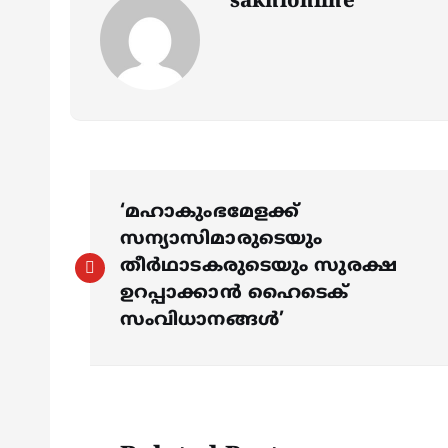
sakhionline
P
‘മഹാകുംഭമേളക്ക്
o
സന്യാസിമാരുടെയും
തീർഥാടകരുടെയും സുരക്ഷ
s
ഉറപ്പാക്കാൻ ഹൈടെക്
സംവിധാനങ്ങൾ’
t
n