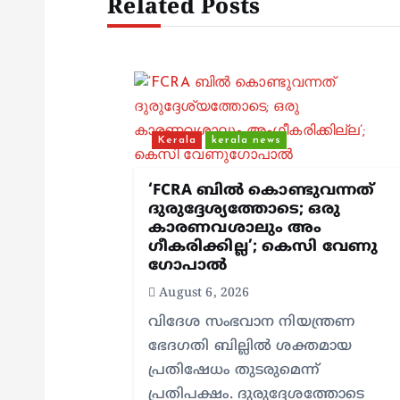
Related Posts
a
v
i
Kerala
kerala news
g
‘FCRA ബിൽ കൊണ്ടുവന്നത്
ദുരുദ്ദേശ്യത്തോടെ; ഒരു
a
കാരണവശാലും അം​
ഗീകരിക്കില്ല’; കെസി വേണു​
t
ഗോപാൽ
August 6, 2026
i
വിദേശ സംഭവാന നിയന്ത്രണ
ഭേദഗതി ബില്ലിൽ ശക്തമായ
o
പ്രതിഷേധം തുടരുമെന്ന്
പ്രതിപക്ഷം. ദുരുദ്ദേശത്തോടെ