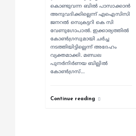
n
കൊണ്ടുവന്ന ബിൽ പാസാക്കാൻ
അനുവദിക്കില്ലെന്ന് എഐസിസി
ജനറൽ സെക്രട്ടറി കെ സി
വേണുഗോപാൽ. ഇക്കാര്യത്തിൽ
കോൺഗ്രസുമായി ചർച്ച
നടത്തിയിട്ടില്ലെന്ന് അദേഹം
വ്യക്തമാക്കി. മണ്ഡല
പുനർനിർണയ ബില്ലിൽ
കോൺഗ്രസ്…
Continue reading