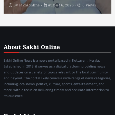
By
sakhionline
August 6, 2026
5 views
About Sakhi Online
Sakhi Online News is a news portal based in Kottayam, Kerala.
Established in 2018, it serves as a digital platform providing news
and updates on a variety of topics relevant to the local community
and beyond. The portal likely covers a wide range of news categories,
including local news, politics, culture, sports, entertainment, and
more, with a focus on delivering timely and accurate information to
its audience.