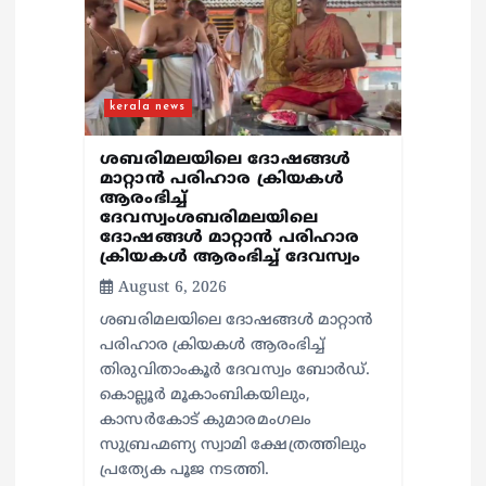
t
i
kerala news
o
ശബരിമലയിലെ ദോഷങ്ങൾ
n
മാറ്റാൻ പരിഹാര ക്രിയകൾ
ആരംഭിച്ച്
ദേവസ്വംശബരിമലയിലെ
ദോഷങ്ങൾ മാറ്റാൻ പരിഹാര
ക്രിയകൾ ആരംഭിച്ച് ദേവസ്വം
August 6, 2026
ശബരിമലയിലെ ദോഷങ്ങൾ മാറ്റാൻ
പരിഹാര ക്രിയകൾ ആരംഭിച്ച്
തിരുവിതാംകൂർ ദേവസ്വം ബോർഡ്.
കൊല്ലൂർ മൂകാംബികയിലും,
കാസർകോട് കുമാരമംഗലം
സുബ്രഹ്മണ്യ സ്വാമി ക്ഷേത്രത്തിലും
പ്രത്യേക പൂജ നടത്തി.