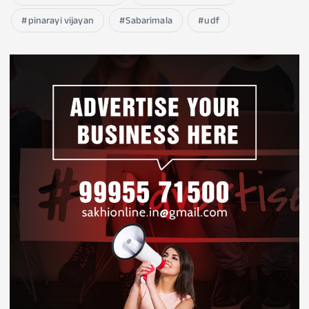
pinarayi vijayan
Sabarimala
udf