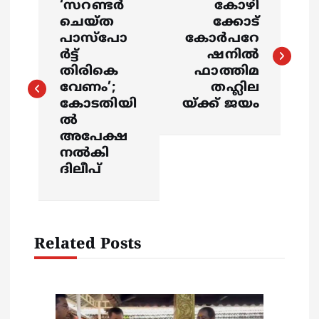
‘സറണ്ടർ
കോഴി
o
ചെയ്ത
ക്കോട്
പാസ്പോ
കോര്‍പറേ
s
ർട്ട്
ഷനില്‍
തിരികെ
ഫാത്തിമ
വേണം’;
തഹ്ലില
t
കോടതിയി
യ്ക്ക് ജയം
ൽ
n
അപേക്ഷ
നൽകി
a
ദിലീപ്
v
i
Related Posts
g
a