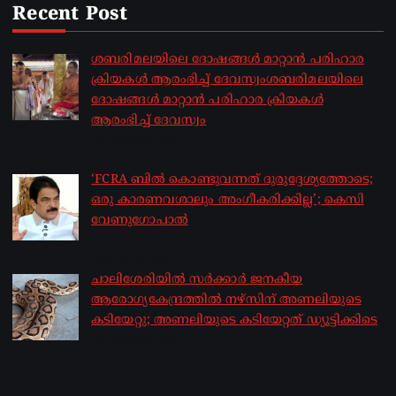
Recent Post
ശബരിമലയിലെ ദോഷങ്ങൾ മാറ്റാൻ പരിഹാര
ക്രിയകൾ ആരംഭിച്ച് ദേവസ്വംശബരിമലയിലെ
ദോഷങ്ങൾ മാറ്റാൻ പരിഹാര ക്രിയകൾ
ആരംഭിച്ച് ദേവസ്വം
by sakhionline
August 6, 2026
‘FCRA ബിൽ കൊണ്ടുവന്നത് ദുരുദ്ദേശ്യത്തോടെ;
ഒരു കാരണവശാലും അം​ഗീകരിക്കില്ല’; കെസി
വേണു​ഗോപാൽ
by sakhionline
August 6, 2026
ചാലിശേരിയില്‍ സര്‍ക്കാര്‍ ജനകീയ
ആരോഗ്യകേന്ദ്രത്തില്‍ നഴ്സിന് അണലിയുടെ
കടിയേറ്റു; അണലിയുടെ കടിയേറ്റത് ഡ്യൂട്ടിക്കിടെ
by sakhionline
August 6, 2026