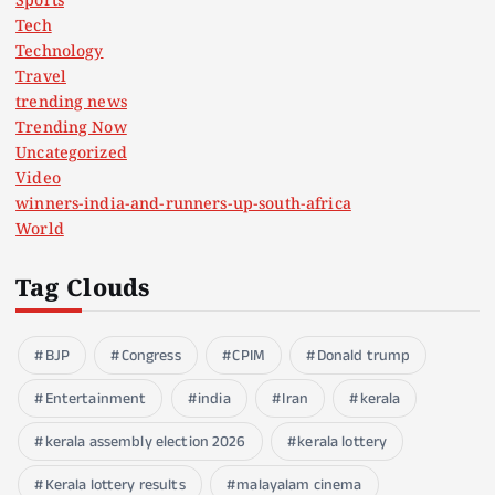
Sports
Tech
Technology
Travel
trending news
Trending Now
Uncategorized
Video
winners-india-and-runners-up-south-africa
World
Tag Clouds
BJP
Congress
CPIM
Donald trump
Entertainment
india
Iran
kerala
kerala assembly election 2026
kerala lottery
Kerala lottery results
malayalam cinema