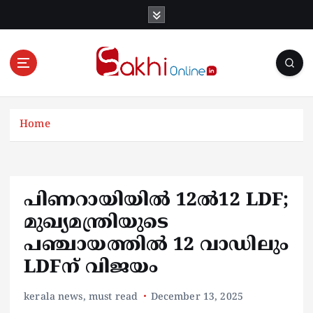
S
k
i
p
t
o
Online News Portal
c
o
Home
n
t
e
n
പിണറായിയിൽ 12ൽ12 LDF;
t
മുഖ്യമന്ത്രിയുടെ
പഞ്ചായത്തിൽ 12 വാഡിലും
LDFന് വിജയം
kerala news
,
must read
December 13, 2025