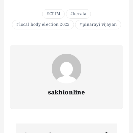
CPIM
kerala
local body election 2025
pinarayi vijayan
sakhionline
P