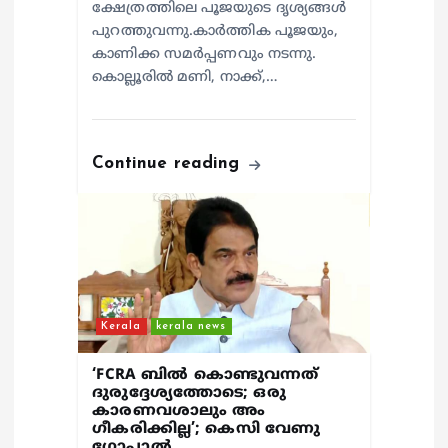
ക്ഷേത്രത്തിലെ പൂജയുടെ ദൃശ്യങ്ങൾ
പുറത്തുവന്നു.കാർത്തിക പൂജയും,
കാണിക്ക സമർപ്പണവും നടന്നു.
കൊല്ലൂരിൽ മണി, നാക്ക്,…
Continue reading
Kerala
kerala news
‘FCRA ബിൽ കൊണ്ടുവന്നത്
ദുരുദ്ദേശ്യത്തോടെ; ഒരു
കാരണവശാലും അം​
ഗീകരിക്കില്ല’; കെസി വേണു​
ഗോപാൽ