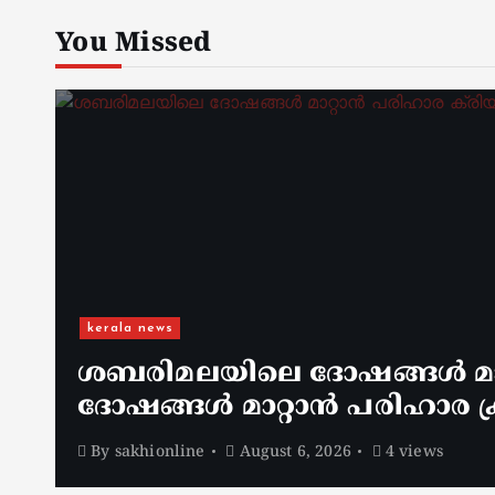
You Missed
kerala news
ശബരിമലയിലെ ദോഷങ്ങൾ മാറ
ദോഷങ്ങൾ മാറ്റാൻ പരിഹാര ക്
By
sakhionline
August 6, 2026
4 views