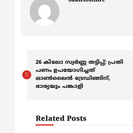
sakhionline
P
26 കിലോ സ്വർണ്ണ തട്ടിപ്പ്; പ്രതി
o
പണം ഉപയോഗിച്ചത്
ഓൺലൈൻ ട്രേഡിങ്ങിന്,
s
ഭാര്യയും പങ്കാളി
t
Related Posts
n