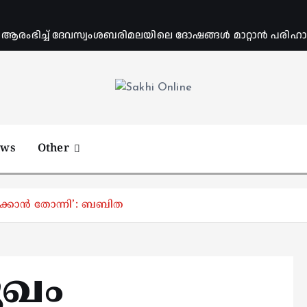
ംഭിച്ച് ദേവസ്വംശബരിമലയിലെ ദോഷങ്ങൾ മാറ്റാൻ പരിഹാര 
Online News Portal
ews
Other
ുക്കാൻ തോന്നി’: ബബിത
ുഖം