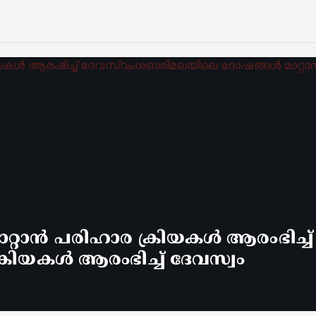
്റാൻ പരിഹാര ക്രിയകൾ ആരംഭിച്ച
രിയകൾ ആരംഭിച്ച് ദേവസ്വം