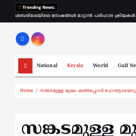
S
Trending News:
k
ശബരിമലയിലെ ദോഷങ്ങൾ മാറ്റാൻ പരിഹാര ക്രിയകൾ ആര
i
p
t
o
c
o
National
Kerala
World
Gulf N
n
t
e
Home
സങ്കടമുള്ള മുഖം കണ്ടപ്പോൾ ഫോട്ടോയെട
n
t
സങ്കടമുള്ള മ