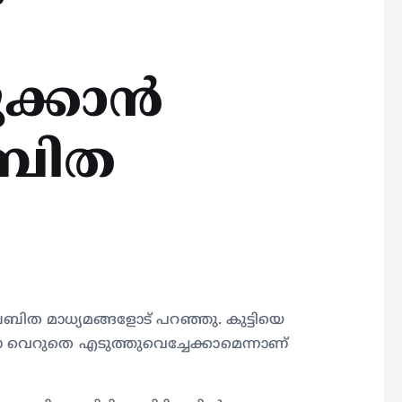
ക്കാൻ
ബബിത
ബബിത മാധ്യമങ്ങളോട് പറഞ്ഞു. കുട്ടിയെ
ാ വെറുതെ എടുത്തുവെച്ചേക്കാമെന്നാണ്