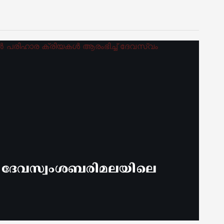
് ദേവസ്വംശബരിമലയിലെ