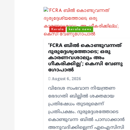
a
v
Kerala
kerala news
i
‘FCRA ബിൽ കൊണ്ടുവന്നത്
g
ദുരുദ്ദേശ്യത്തോടെ; ഒരു
കാരണവശാലും അം​
ഗീകരിക്കില്ല’; കെസി വേണു​
a
ഗോപാൽ
August 6, 2026
t
വിദേശ സംഭവാന നിയന്ത്രണ
ഭേദഗതി ബില്ലിൽ ശക്തമായ
i
പ്രതിഷേധം തുടരുമെന്ന്
പ്രതിപക്ഷം. ദുരുദ്ദേശത്തോടെ
o
കൊണ്ടുവന്ന ബിൽ പാസാക്കാൻ
അനുവദിക്കില്ലെന്ന് എഐസിസി