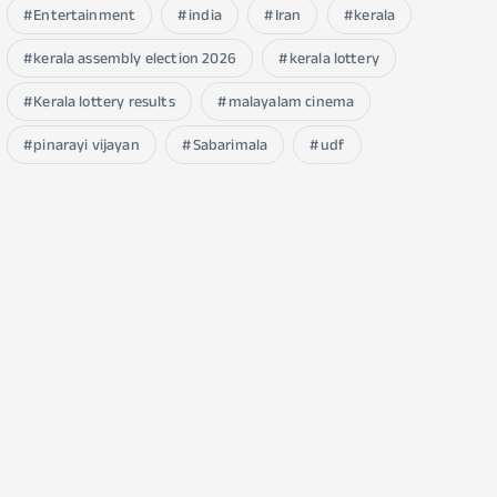
Entertainment
india
Iran
kerala
kerala assembly election 2026
kerala lottery
Kerala lottery results
malayalam cinema
pinarayi vijayan
Sabarimala
udf