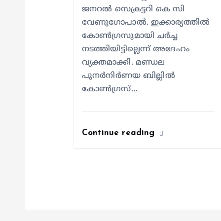
n
ജനറൽ സെക്രട്ടറി കെ സി
വേണുഗോപാൽ. ഇക്കാര്യത്തിൽ
കോൺഗ്രസുമായി ചർച്ച
നടത്തിയിട്ടില്ലെന്ന് അദേഹം
വ്യക്തമാക്കി. മണ്ഡല
പുനർനിർണയ ബില്ലിൽ
കോൺഗ്രസ്…
Continue reading