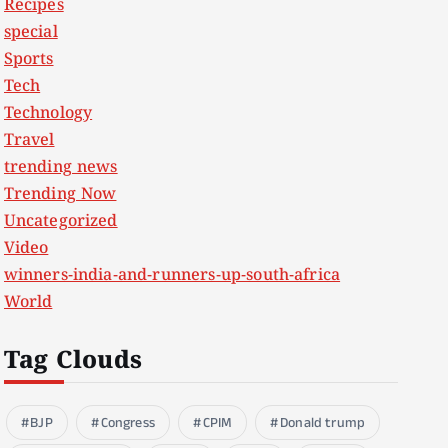
Recipes
special
Sports
Tech
Technology
Travel
trending news
Trending Now
Uncategorized
Video
winners-india-and-runners-up-south-africa
World
Tag Clouds
BJP
Congress
CPIM
Donald trump