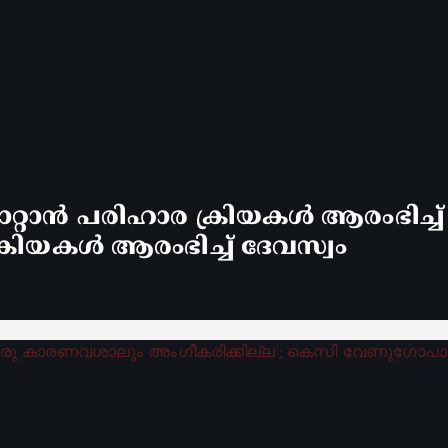
്റാൻ പരിഹാര ക്രിയകൾ ആരംഭിച്ച
രിയകൾ ആരംഭിച്ച് ദേവസ്വം