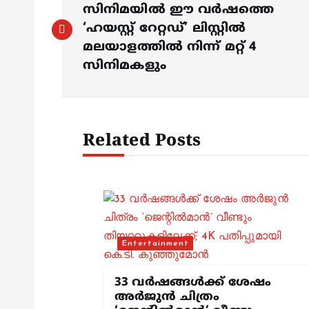
o
സിനിമയിൽ ഈ വർഷത്തെ
‘ഹയസ്റ്റ് റേറ്റഡ്’ ലിസ്റ്റിൽ
s
മലയാളത്തിൽ നിന്ന് മറ്റ് 4
സിനിമകളും
t
n
Related Posts
a
v
i
Entertainment
g
33 വർഷങ്ങൾക്ക് ശേഷം
അർജുൻ ചിത്രം