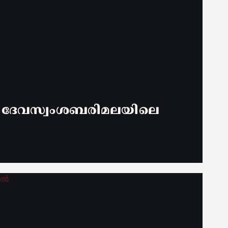
് ദേവസ്വംശബരിമലയിലെ