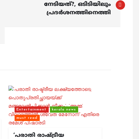
നേടിയത്?, ഒടിടിയിലും
പ്രദര്‍ശനത്തിനെത്തി
Entertainment
kerala news
must read
‘പരാതി രാഷ്ട്രീയ