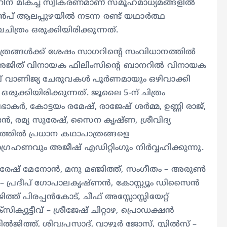
സറിന് മികച്ച സ്വീകരണമാണ് സമൂഹമാധ്യമങ്ങളില്‍
മുൻപ് ആലപ്പുഴയിൽ നടന്ന രണ്ട് യഥാർത്ഥ
രം ഒരുക്കിയിരിക്കുന്നത്.
ീ ചിത്രങ്ങൾക്ക് ശേഷം സാഗറിന്റെ സംവിധാനത്തിൽ
യം. അജിത് വിനായക ഫിലിംസിൻ്റെ ബാനറിൽ വിനായക
തിവ് വാണിജ്യ ചേരുവകൾ പൂർണമായും ഒഴിവാക്കി
ഒരുക്കിയിരിക്കുന്നത്. ജൂലൈ 5-ന് ചിത്രം
്രഭാകർ, കോട്ടയം രമേഷ്, രാജേഷ് ശർമ്മ, ഉണ്ണി രാജ്,
ൻ, രമ്യ സുരേഷ്, സൈന കൃഷ്ണ, ശ്രീവിദ്യ
ത്രത്തിൽ പ്രധാന കഥാപാത്രങ്ങളെ
ഗ്രഹണവും അജീഷ് എഡിറ്റിംഗും നിർവ്വഹിക്കുന്നു.
ഷ് മേനോന്‍, മനു മഞ്ജിത്ത്, സംഗീതം – അരുണ്‍
്പ് – പ്രദീപ് ഗോപാലകൃഷ്ണൻ, കോസ്റ്റ്യൂം ഡിസൈൻ
ത്ത് പിരപ്പൻകോട്, ചീഫ് അസ്സോസ്സിയേറ്റ്
ൂട്ടീവ് – ശ്രീജേഷ് ചിറ്റാഴ, പ്രൊഡക്ഷൻ
ത്ത്, ശിവപ്രസാദ്, വാഴൂർ ജോസ്, സ്റ്റിൽസ് –