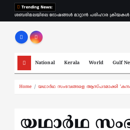
S
Trending News:
k
ശബരിമലയിലെ ദോഷങ്ങൾ മാറ്റാൻ പരിഹാര ക്രിയകൾ ആര
i
p
t
o
c
o
National
Kerala
World
Gulf N
n
t
e
Home
യഥാര്‍ഥ സംഭവങ്ങളെ ആസ്‍പദമാക്കി ‘കനകര
n
t
യഥാര്‍ഥ സം