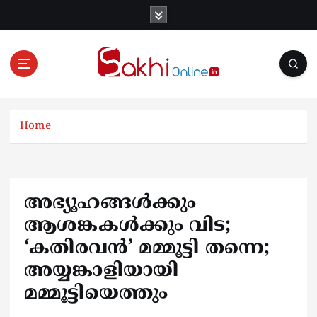
S
k
i
p
t
o
Online News Portal
c
o
Home
n
t
e
n
അഭ്യൂഹങ്ങള്‍ക്കും
t
ആശങ്കകള്‍ക്കും വിട;
‘കതിരവന്‍’ മമ്മൂട്ടി തന്നെ;
അയ്യങ്കാളിയായി
മമ്മൂട്ടിയെത്തും