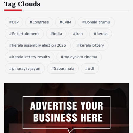
Tag Clouds
BJP
Congress
CPIM
Donald trump
Entertainment
india
Iran
kerala
kerala assembly election 2026
kerala lottery
Kerala lottery results
malayalam cinema
pinarayi vijayan
Sabarimala
udf