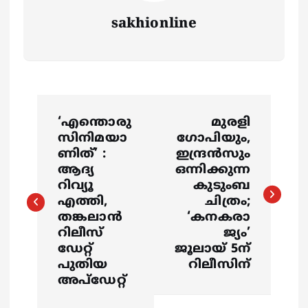
sakhionline
P
‘എന്തൊരു
മുരളി
o
സിനിമയാ
ഗോപിയും,
ണിത്’ :
ഇന്ദ്രൻസും
s
ആദ്യ
ഒന്നിക്കുന്ന
റിവ്യൂ
കുടുംബ
എത്തി,
ചിത്രം;
t
തങ്കലാന്‍
‘കനകരാ
റിലീസ്
ജ്യം’
n
ഡേറ്റ്
ജൂലായ് 5ന്
പുതിയ
റിലീസിന്
a
അപ്ഡേറ്റ്