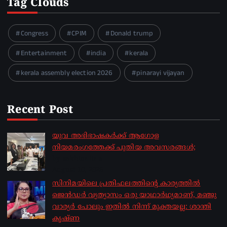
Tag Clouds
Congress
CPIM
Donald trump
Entertainment
india
kerala
kerala assembly election 2026
pinarayi vijayan
Recent Post
യുവ അഭിഭാഷകർക്ക് ആഗോള
നിയമരംഗത്തേക്ക് പുതിയ അവസരങ്ങൾ;
by sakhionline
August 10, 2026
സിനിമയിലെ പ്രതിഫലത്തിന്റെ കാര്യത്തില്‍
ജെന്‍ഡര്‍ വ്യത്യാസം ഒരു യാഥാര്‍ഥ്യമാണ്, മഞ്ജു
വാര്യര്‍ പോലും ഇതില്‍ നിന്ന് മുക്തയല്ല: ശാന്തി
കൃഷ്ണ