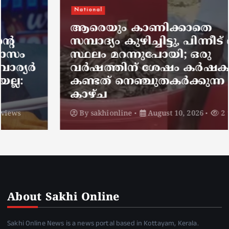
National
ആരെയും കാണിക്കാതെ
സമ്പാദ്യം കുഴിച്ചിട്ടു, പിന്നീട് ആ
സ്ഥലം മറന്നുപോയി; ഒരു
വര്‍ഷത്തിന് ശേഷം കര്‍ഷകന്‍
കണ്ടത് നെഞ്ചുതകര്‍ക്കുന്ന
കാഴ്ച
By
sakhionline
August 10, 2026
2 views
About Sakhi Online
Sakhi Online News is a news portal based in Kottayam, Kerala.