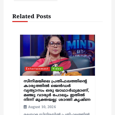
v
i
Related Posts
g
a
t
i
Entertainment
Video
o
സിനിമയിലെ പ്രതിഫലത്തിന്റെ
n
കാര്യത്തില്‍ ജെന്‍ഡര്‍
വ്യത്യാസം ഒരു യാഥാര്‍ഥ്യമാണ്,
മഞ്ജു വാര്യര്‍ പോലും ഇതില്‍
നിന്ന് മുക്തയല്ല: ശാന്തി കൃഷ്ണ
August 10, 2026
മലയാള സിനിമയില്‍ പ്രതിഫലത്തില്‍