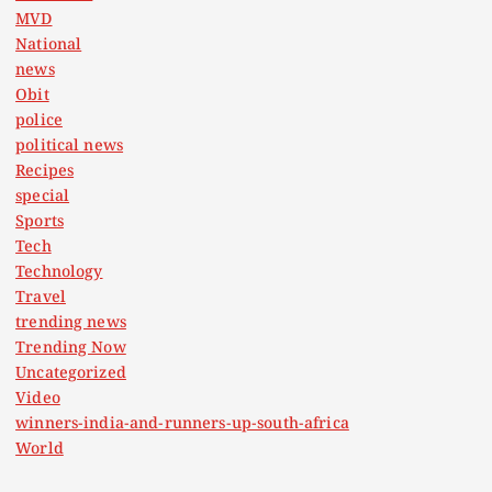
MVD
National
news
Obit
police
political news
Recipes
special
Sports
Tech
Technology
Travel
trending news
Trending Now
Uncategorized
Video
winners-india-and-runners-up-south-africa
World