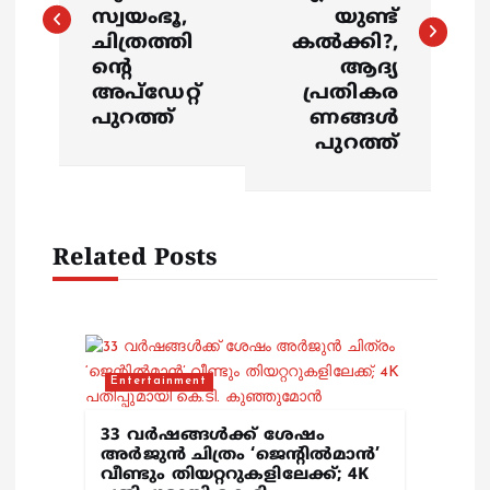
s
സ്വയംഭൂ,
യുണ്ട്
ചിത്രത്തി
കല്‍ക്കി?,
t
ന്റെ
ആദ്യ
അപ്‍ഡേറ്റ്
പ്രതികര
n
പുറത്ത്
ണങ്ങള്‍
പുറത്ത്
a
v
Related Posts
i
g
a
Entertainment
t
33 വർഷങ്ങൾക്ക് ശേഷം
അർജുൻ ചിത്രം ‘ജെന്റിൽമാൻ’
i
വീണ്ടും തിയറ്ററുകളിലേക്ക്; 4K