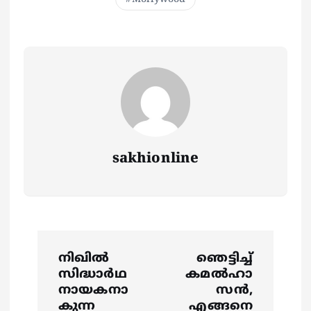
sakhionline
P
നിഖില്‍
ഞെട്ടിച്ച്
o
സിദ്ധാര്‍ഥ
കമല്‍ഹാ
നായകനാ
സൻ,
കുന്ന
എങ്ങനെ