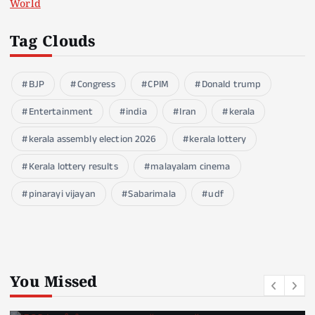
World
Tag Clouds
BJP
Congress
CPIM
Donald trump
Entertainment
india
Iran
kerala
kerala assembly election 2026
kerala lottery
Kerala lottery results
malayalam cinema
pinarayi vijayan
Sabarimala
udf
You Missed