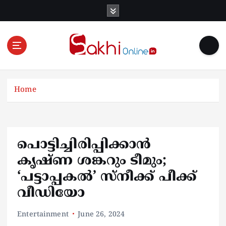
S
k
i
p
t
o
Online News Portal
c
o
Home
n
t
e
n
പൊട്ടിച്ചിരിപ്പിക്കാന്‍
t
കൃഷ്‍ണ ശങ്കറും ടീമും;
‘പട്ടാപ്പകല്‍’ സ്‍നീക്ക് പീക്ക്
വീഡിയോ
Entertainment
June 26, 2024