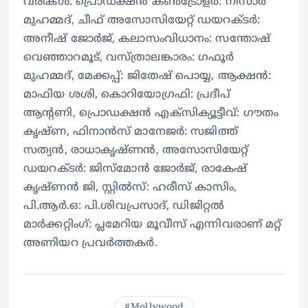
വരികൾ. പ്രൊഡക്ഷൻ കൺട്രോളർ: നിസാർ
മുഹമ്മദ്, ചീഫ് അസോസിയേറ്റ് ഡയറക്ടർ:
അനീഷ് ജോർജ്, കലാസംവിധാനം: സന്തോഷ്
വെഞ്ഞാറമൂട്, വസ്ത്രാലങ്കാരം: ഗഫൂർ
മുഹമ്മദ്, മേക്കപ്പ്: ജിതേഷ് പൊയ്യ, ആക്ഷൻ:
മാഫിയ ശശി, കൊറിയോഗ്രഫി: പ്രദീപ്
ആൻ്റണി, പ്രൊഡക്ഷൻ എക്സിക്യൂട്ടീവ്: ഗൗതം
കൃഷ്ണ, ഫിനാൻസ് മാനേജർ: സജിത്ത്
സത്യൻ, രാധാകൃഷ്ണൻ, അസോസിയേറ്റ്
ഡയറക്ടർ: ജിസ്മോൻ ജോർജ്, രാകേഷ്
കൃഷ്ണൻ ജി, സ്റ്റിൽസ്: ഹരീസ് കാസിം,
പി.ആർ.ഒ: പി.ശിവപ്രസാദ്, ഡിജിറ്റൽ
മാർക്കറ്റിംഗ്: പ്ലമേറിയ മൂവീസ് എന്നിവരാണ് മറ്റ്
അണിയറ പ്രവർത്തകർ.
Mollywood