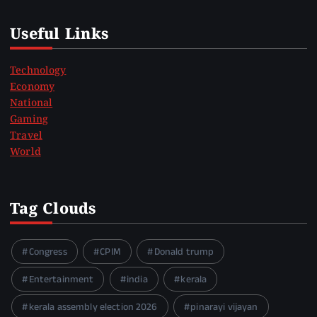
Useful Links
Technology
Economy
National
Gaming
Travel
World
Tag Clouds
Congress
CPIM
Donald trump
Entertainment
india
kerala
kerala assembly election 2026
pinarayi vijayan