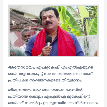
അതേസമയം, എം.മുകേഷ് എംഎൽഎയുടെ
രാജി ആവശ്യപ്പെട്ട് സമരം ശക്തമാക്കാനാണ്
പ്രതിപക്ഷ സംഘടനകളുടെ തീരുമാനം.
തിരുവനന്തപുരം: ബലാത്സംഗ കേസിൽ
പ്രതിയായ കൊല്ലം എംഎൽഎ മുകേഷിന്‍റെ
രാജിക്ക് സമ്മർദ്ദം ഉയരുന്നതിനിടെ നിര്‍ണായക