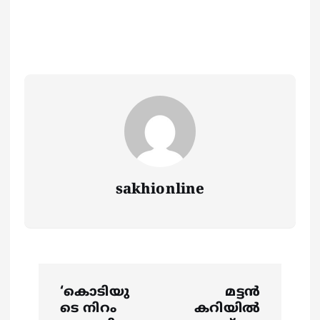
sakhionline
P
‘കൊടിയു
മട്ടൻ
o
ടെ നിറം
കറിയിൽ