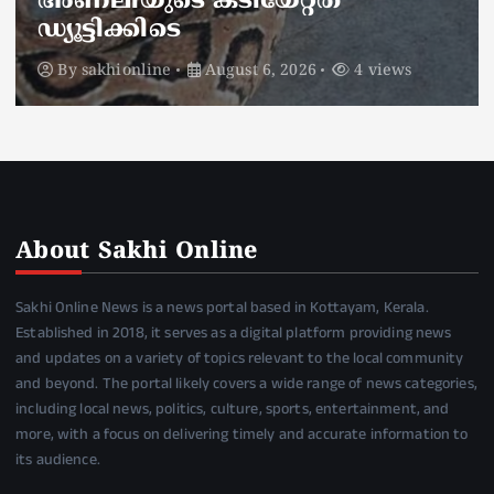
അണലിയുടെ കടിയേറ്റത്
ഡ്യൂട്ടിക്കിടെ
By
sakhionline
August 6, 2026
4 views
About Sakhi Online
Sakhi Online News is a news portal based in Kottayam, Kerala.
Established in 2018, it serves as a digital platform providing news
and updates on a variety of topics relevant to the local community
and beyond. The portal likely covers a wide range of news categories,
including local news, politics, culture, sports, entertainment, and
more, with a focus on delivering timely and accurate information to
its audience.