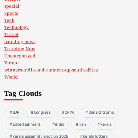
special
Sports
Tech
Technology
Travel
trending news
Trending Now
Uncategorized
Video
winners-india-and-runners-up-south-africa
World
Tag Clouds
BJP
Congress
CPIM
Donald trump
Entertainment
india
Iran
kerala
kerala assembly election 2026
kerala lottery