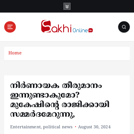
S
k
i
p
t
o
Online News Portal
c
o
Home
n
t
e
n
നിർണായക തീരുമാനം
t
ഇന്നുണ്ടാകുമോ?
മുകേഷിന്‍റെ രാജിക്കായി
സമ്മർദമേറുന്നു,
Entertainment
,
political news
August 30, 2024