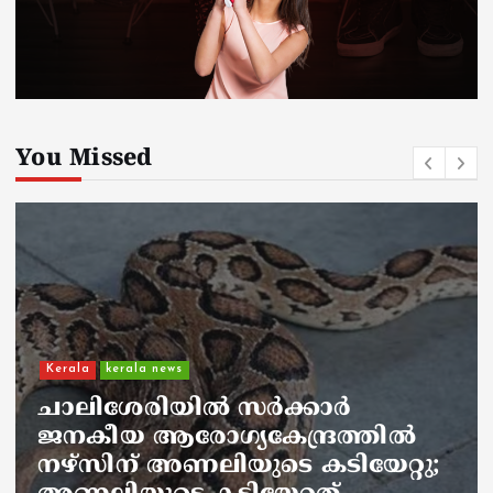
You Missed
Kerala
kerala news
ചാലിശേരിയില്‍ സര്‍ക്കാര്‍
ജനകീയ ആരോഗ്യകേന്ദ്രത്തില്‍
നഴ്സിന് അണലിയുടെ കടിയേറ്റു;