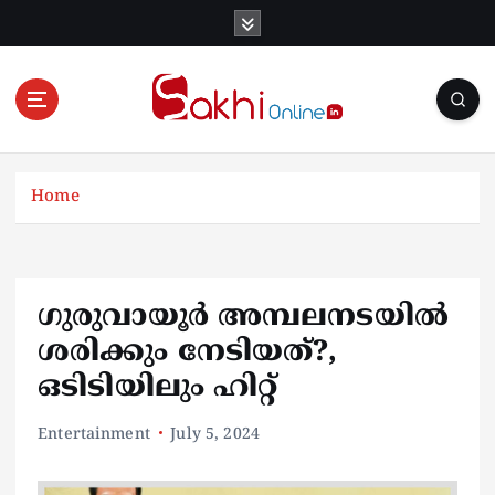
S
k
i
p
t
o
Online News Portal
c
o
Home
n
t
e
n
ഗുരുവായൂര്‍ അമ്പലനടയില്‍
t
ശരിക്കും നേടിയത്?,
ഒടിടിയിലും ഹിറ്റ്
Entertainment
July 5, 2024