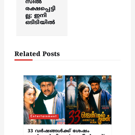
a
സില്‍
രക്ഷപ്പെട്ടി
v
ല്ല; ഇനി
ഒടിടിയില്‍
i
g
Related Posts
a
t
i
o
n
Entertainment
33 വർഷങ്ങൾക്ക് ശേഷം