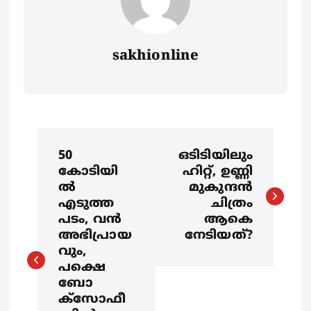
sakhionline
P
50
ഒടിടിയിലും
o
കോടിയി
ഹിറ്റ്, ഉണ്ണി
ല്‍
മുകുന്ദൻ
s
എടുത്ത
ചിത്രം
പടം, വന്‍
ആകെ
അഭിപ്രായ
നേടിയത്?
t
വും,
പക്ഷെ
n
ബോ
ക്സോഫീ