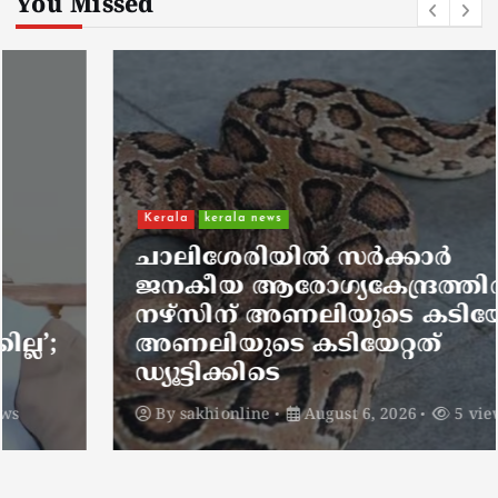
You Missed
Kerala
kerala news
ചാലിശേരിയില്‍ സര്‍ക്കാര്‍
ജനകീയ ആരോഗ്യകേന്ദ്രത്തില്‍
നഴ്സിന് അണലിയുടെ കടിയേറ്റു;
അണലിയുടെ കടിയേറ്റത്
ഡ്യൂട്ടിക്കിടെ
By
sakhionline
August 6, 2026
5 views