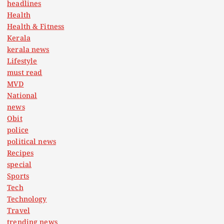
headlines
Health
Health & Fitness
Kerala
kerala news
Lifestyle
must read
MVD
National
news
Obit
police
political news
Recipes
special
Sports
Tech
Technology
Travel
trending news