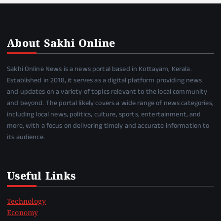
About Sakhi Online
Sakhi Online News is a news portal based in Kottayam, Kerala.
Established in 2018, it serves as a digital platform providing news
and updates on a variety of topics relevant to the local community
and beyond. The portal likely covers a wide range of news categories,
including local news, politics, culture, sports, entertainment, and
more, with a focus on delivering timely and accurate information to
its audience.
Useful Links
Technology
Economy