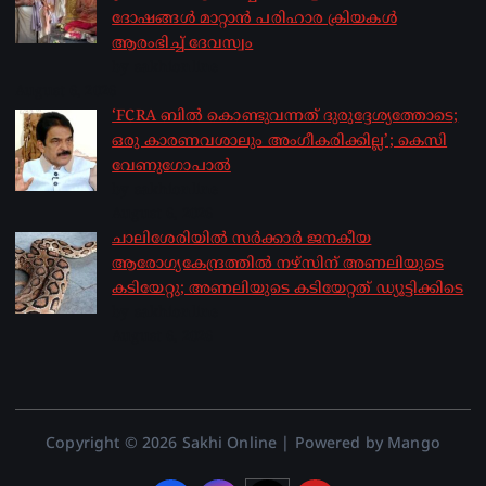
ദോഷങ്ങൾ മാറ്റാൻ പരിഹാര ക്രിയകൾ
ആരംഭിച്ച് ദേവസ്വം
by sakhionline
August 6, 2026
‘FCRA ബിൽ കൊണ്ടുവന്നത് ദുരുദ്ദേശ്യത്തോടെ;
ഒരു കാരണവശാലും അം​ഗീകരിക്കില്ല’; കെസി
വേണു​ഗോപാൽ
by sakhionline
August 6, 2026
ചാലിശേരിയില്‍ സര്‍ക്കാര്‍ ജനകീയ
ആരോഗ്യകേന്ദ്രത്തില്‍ നഴ്സിന് അണലിയുടെ
കടിയേറ്റു; അണലിയുടെ കടിയേറ്റത് ഡ്യൂട്ടിക്കിടെ
by sakhionline
August 6, 2026
Copyright © 2026 Sakhi Online | Powered by Mango