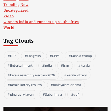
Trending Now
Uncategorized
Video
winners-india-and-runners-up-south-africa
World
Tag Clouds
BJP
Congress
CPIM
Donald trump
Entertainment
india
Iran
kerala
kerala assembly election 2026
kerala lottery
Kerala lottery results
malayalam cinema
pinarayi vijayan
Sabarimala
udf