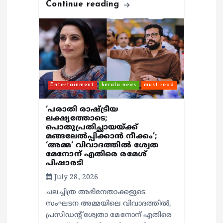
Continue reading
Entertainment
kerala news
must read
‘പരാതി രാഷ്ട്രീയ
ലക്ഷ്യത്തോടെ;
പൊതുപ്രതിച്ഛായയ്ക്ക്
മങ്ങലേല്‍പ്പിക്കാന്‍ നീക്കം’;
‘അമ്മ’ വിവാദത്തില്‍ ശ്വേത
മേനോന് എതിരെ രമേശ്
പിഷാരടി
July 28, 2026
ചലച്ചിത്ര അഭിനേതാക്കളുടെ
സംഘടന അമ്മയിലെ വിവാദത്തില്‍,
പ്രസിഡന്റ് ശ്വേതാ മേനോന് എതിരെ