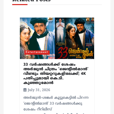
g
a
t
i
o
Entertainment
n
33 വർഷങ്ങൾക്ക് ശേഷം
അർജുൻ ചിത്രം ‘ജെന്റിൽമാൻ’
വീണ്ടും തിയറ്ററുകളിലേക്ക്; 4K
പതിപ്പുമായി കെ.ടി.
കുഞ്ഞുമോൻ
July 31, 2026
അർജുൻ–ശങ്കർ കൂട്ടുകെട്ടിൽ പിറന്ന
‘ജെന്റിൽമാൻ’ 33 വർഷങ്ങൾക്കു
ശേഷം റീറിലീസ്