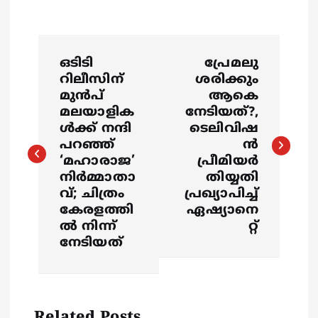
P
ഒടിടി
പ്രേമലു
o
റിലീസിന്
ശരിക്കും
മുന്‍പ്
ആകെ
s
മലയാളിക
നേടിയത്?,
ള്‍ക്ക് നന്ദി
ടെലിവിഷ
പറഞ്ഞ്
ൻ
t
‘മഹാരാജ’
പ്രീമിയര്‍
നിര്‍മ്മാതാ
തിയ്യതി
n
വ്; ചിത്രം
പ്രഖ്യാപിച്ച്
കേരളത്തി
ഏഷ്യാനെ
a
ല്‍ നിന്ന്
റ്റ്
നേടിയത്
v
i
Related Posts