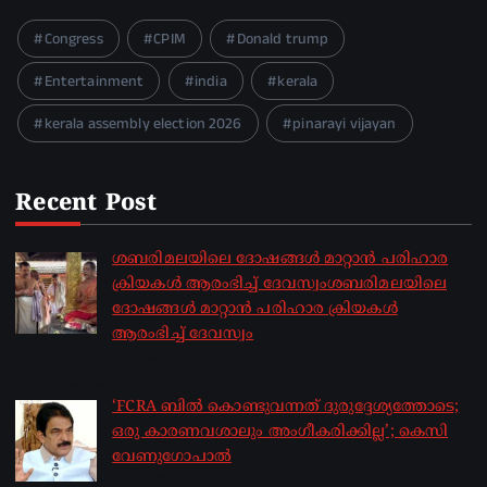
Congress
CPIM
Donald trump
Entertainment
india
kerala
kerala assembly election 2026
pinarayi vijayan
Recent Post
ശബരിമലയിലെ ദോഷങ്ങൾ മാറ്റാൻ പരിഹാര
ക്രിയകൾ ആരംഭിച്ച് ദേവസ്വംശബരിമലയിലെ
ദോഷങ്ങൾ മാറ്റാൻ പരിഹാര ക്രിയകൾ
ആരംഭിച്ച് ദേവസ്വം
by sakhionline
August 6, 2026
‘FCRA ബിൽ കൊണ്ടുവന്നത് ദുരുദ്ദേശ്യത്തോടെ;
ഒരു കാരണവശാലും അം​ഗീകരിക്കില്ല’; കെസി
വേണു​ഗോപാൽ
by sakhionline