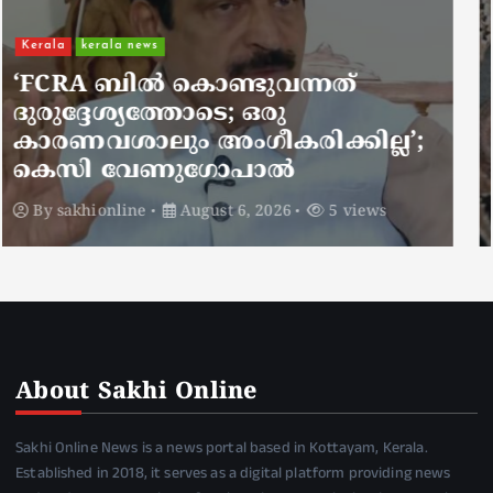
Kerala
kerala news
ചാലിശേരിയില്‍ സര്‍ക്കാര്‍
ജനകീയ ആരോഗ്യകേന്ദ്രത്തില്‍
നഴ്സിന് അണലിയുടെ കടിയേറ്റു;
അണലിയുടെ കടിയേറ്റത്
ഡ്യൂട്ടിക്കിടെ
By
sakhionline
August 6, 2026
4 views
About Sakhi Online
Sakhi Online News is a news portal based in Kottayam, Kerala.
Established in 2018, it serves as a digital platform providing news