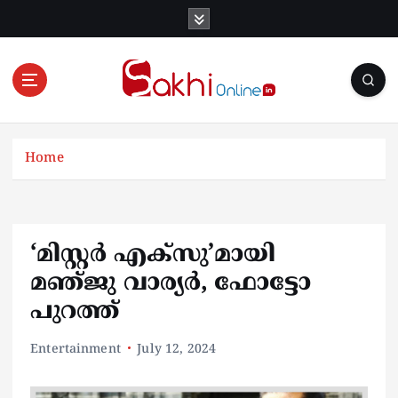
S
k
i
p
t
o
Online News Portal
c
o
Home
n
t
e
n
‘മിസ്റ്റര്‍ എക്സു’മായി
t
മഞ്‍ജു വാര്യര്‍, ഫോട്ടോ
പുറത്ത്
Entertainment
July 12, 2024