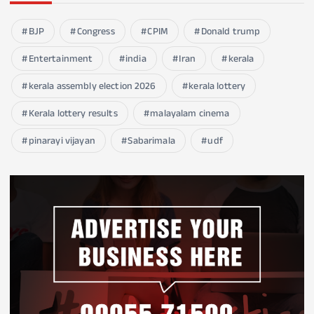
BJP
Congress
CPIM
Donald trump
Entertainment
india
Iran
kerala
kerala assembly election 2026
kerala lottery
Kerala lottery results
malayalam cinema
pinarayi vijayan
Sabarimala
udf