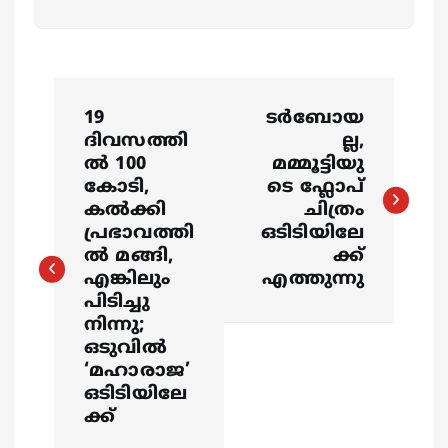
P
19
ടര്‍ബോയ
o
ദിവസത്തി
ല്ല,
ൽ 100
മമ്മൂട്ടിയു
s
കോടി,
ടെ ഫ്ലോപ്
കൽക്കി
ചിത്രം
പ്രഭാവത്തി
ഒടിടിയിലേ
t
ൽ മങ്ങി,
ക്ക്
എങ്കിലും
എത്തുന്നു
n
പിടിച്ചു
നിന്നു;
a
ഒടുവിൽ
‘മഹാരാജ’
v
ഒടിടിയിലേ
ക്ക്
i