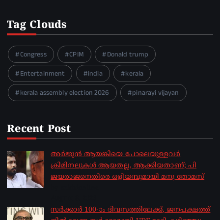
Tag Clouds
Congress
CPIM
Donald trump
Entertainment
india
kerala
kerala assembly election 2026
pinarayi vijayan
Recent Post
അർജുൻ ആയങ്കിയെ പോലെയുള്ളവർ
ക്രിമിനലുകൾ ആയതല്ല, ആക്കിയതാണ്; പി
ജയരാജനെതിരെ ഒളിയമ്പുമായി മനു തോമസ്
by sakhionline
August 8, 2026
സർക്കാർ 100-ാം ദിവസത്തിലേക്ക്, ജനപക്ഷത്ത്