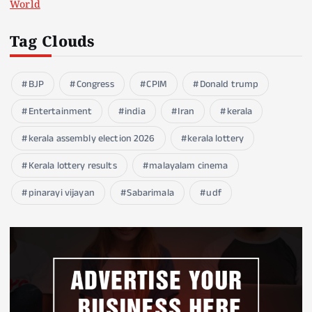
World
Tag Clouds
BJP
Congress
CPIM
Donald trump
Entertainment
india
Iran
kerala
kerala assembly election 2026
kerala lottery
Kerala lottery results
malayalam cinema
pinarayi vijayan
Sabarimala
udf