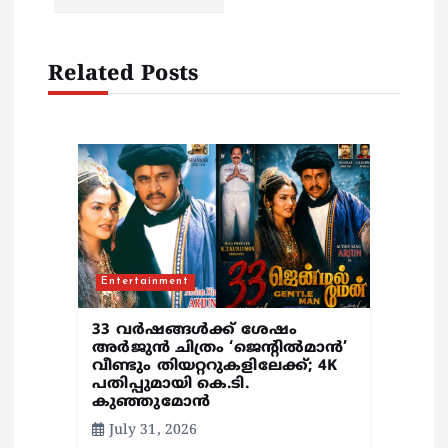
g
Related Posts
a
t
i
o
n
Entertainment
33 വർഷങ്ങൾക്ക് ശേഷം
അർജുൻ ചിത്രം ‘ജെന്റിൽമാൻ’
വീണ്ടും തിയറ്ററുകളിലേക്ക്; 4K
പതിപ്പുമായി കെ.ടി.
കുഞ്ഞുമോൻ
July 31, 2026