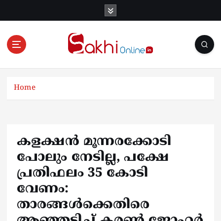
S
k
i
p
t
o
Online News Portal
c
o
Home
n
t
e
n
കളക്ഷന്‍ മൂന്നരക്കോടി
t
പോലും നേടില്ല, പക്ഷേ
പ്രതിഫലം 35 കോടി
വേണം:
താരങ്ങൾക്കെതിരെ
ആഞ്ഞടിച്ച് കരണ്‍ ജോഹര്‍