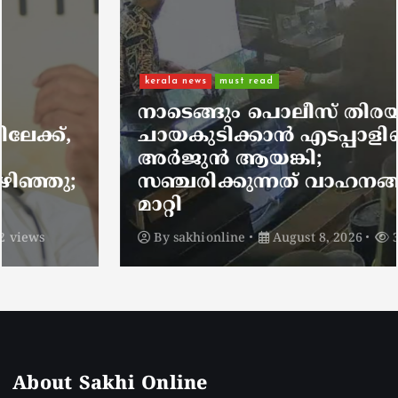
kerala news
must read
നാടെങ്ങും പൊലീസ് തിരയുന്നു,
ചായകുടിക്കാൻ എടപ്പാളിലെത്തി
അർജുൻ ആയങ്കി;
സഞ്ചരിക്കുന്നത് വാഹനങ്ങൾ
മാറ്റി
By
sakhionline
August 8, 2026
3 views
About Sakhi Online