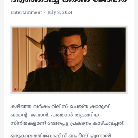
Entertainment
July 8, 2024
കഴിഞ്ഞ വർഷം റിലീസ് ചെയ്ത ഷാരൂഖ്
ഖാന്റെ ജവാൻ, പത്താൻ തുടങ്ങിയ
സിനിമകളാണ് ഭേദപ്പെട്ട പ്രകടനം കാഴ്ചവച്ചത്.
ഒ
രുകാലത്ത് ബോക്സ് ഓഫീസ് എന്നാല്‍