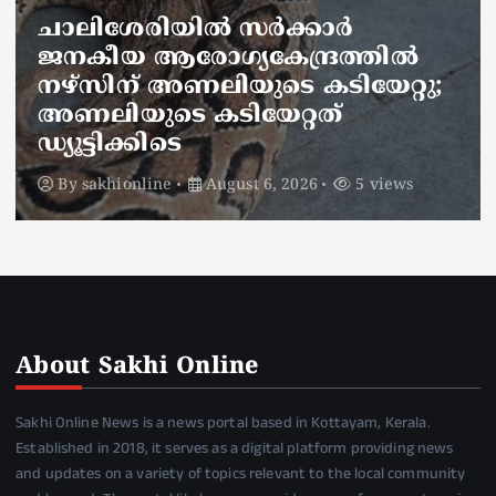
ചാലിശേരിയില്‍ സര്‍ക്കാര്‍
ജനകീയ ആരോഗ്യകേന്ദ്രത്തില്‍
നഴ്സിന് അണലിയുടെ കടിയേറ്റു;
അണലിയുടെ കടിയേറ്റത്
ഡ്യൂട്ടിക്കിടെ
By
sakhionline
August 6, 2026
5 views
About Sakhi Online
Sakhi Online News is a news portal based in Kottayam, Kerala.
Established in 2018, it serves as a digital platform providing news
and updates on a variety of topics relevant to the local community