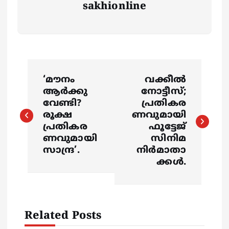
sakhionline
P
‘മൗനം
വക്കീൽ
o
ആർക്കു
നോട്ടീസ്;
വേണ്ടി?
പ്രതികര
s
രൂക്ഷ
ണവുമായി
പ്രതികര
ഫൂട്ടേജ്
ണവുമായി
സിനിമ
t
സാന്ദ്ര’.
നിർമാതാ
ക്കൾ.
n
a
v
Related Posts