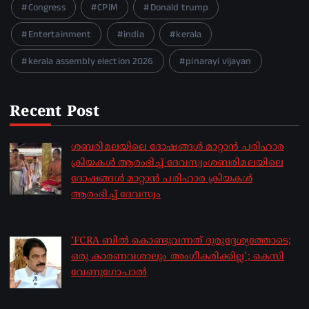
Congress
CPIM
Donald trump
Entertainment
india
kerala
kerala assembly election 2026
pinarayi vijayan
Recent Post
ശബരിമലയിലെ ദോഷങ്ങൾ മാറ്റാൻ പരിഹാര
ക്രിയകൾ ആരംഭിച്ച് ദേവസ്വംശബരിമലയിലെ
ദോഷങ്ങൾ മാറ്റാൻ പരിഹാര ക്രിയകൾ
ആരംഭിച്ച് ദേവസ്വം
by sakhionline
August 6, 2026
‘FCRA ബിൽ കൊണ്ടുവന്നത് ദുരുദ്ദേശ്യത്തോടെ;
ഒരു കാരണവശാലും അം​ഗീകരിക്കില്ല’; കെസി
വേണു​ഗോപാൽ
by sakhionline
August 6, 2026