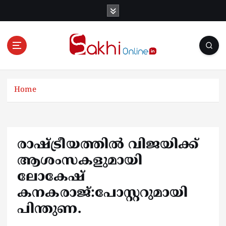
S
k
i
p
t
o
Online News Portal
c
o
Home
n
t
e
n
രാഷ്ട്രീയത്തില്‍ വിജയിക്ക്
t
ആശംസകളുമായി
ലോകേഷ്
കനകരാജ്:പോസ്റ്ററുമായി
പിന്തുണ.