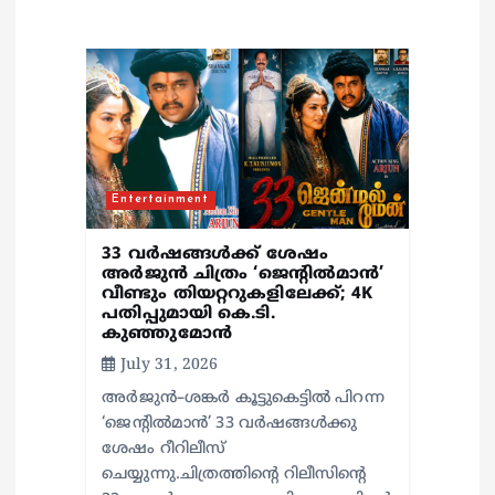
i
g
a
t
Entertainment
i
33 വർഷങ്ങൾക്ക് ശേഷം
അർജുൻ ചിത്രം ‘ജെന്റിൽമാൻ’
o
വീണ്ടും തിയറ്ററുകളിലേക്ക്; 4K
പതിപ്പുമായി കെ.ടി.
കുഞ്ഞുമോൻ
n
July 31, 2026
അർജുൻ–ശങ്കർ കൂട്ടുകെട്ടിൽ പിറന്ന
‘ജെന്റിൽമാൻ’ 33 വർഷങ്ങൾക്കു
ശേഷം റീറിലീസ്
ചെയ്യുന്നു.ചിത്രത്തിന്റെ റിലീസിന്റെ