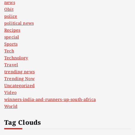
news
Obit
police
political news
Recipes
special
Sports
Tech
Technology
Travel
trending news
Trending Now
Uncategorized
Video
winners-india-and-runners-up-south-africa
World
Tag Clouds