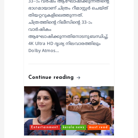
33–ാം വർഷം ആഘോഷിക്കുന്നതിന്റെ
ഭാഗമായാണ് ചിത്രം റീമാസ്റ്റർ ചെയ്ത്
തിയറ്ററുകളിലെത്തുന്നത്.
ചിത്രത്തിന്റെ റിലീസിന്റെ 33-ാം
വാർഷികം
ആഘോഷിക്കുന്നതിനോടനുബന്ധിച്ച്,
4K Ultra HD ദൃശ്യ നിലവാരത്തിലും
Dolby Atmos…
Continue reading
Entertainment
kerala news
must read