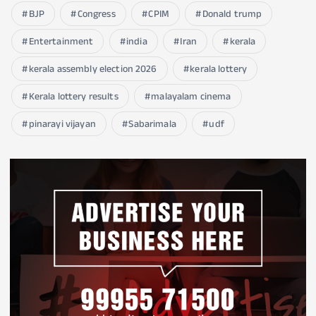
BJP
Congress
CPIM
Donald trump
Entertainment
india
Iran
kerala
kerala assembly election 2026
kerala lottery
Kerala lottery results
malayalam cinema
pinarayi vijayan
Sabarimala
udf