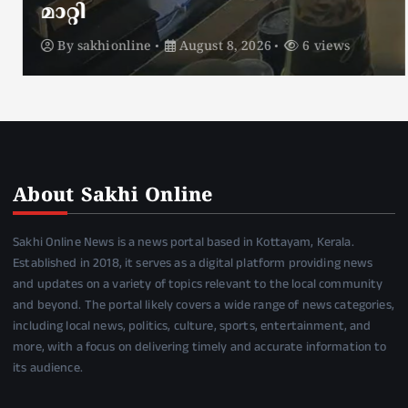
മാറ്റി
By
sakhionline
August 8, 2026
6 views
About Sakhi Online
Sakhi Online News is a news portal based in Kottayam, Kerala.
Established in 2018, it serves as a digital platform providing news
and updates on a variety of topics relevant to the local community
and beyond. The portal likely covers a wide range of news categories,
including local news, politics, culture, sports, entertainment, and
more, with a focus on delivering timely and accurate information to
its audience.