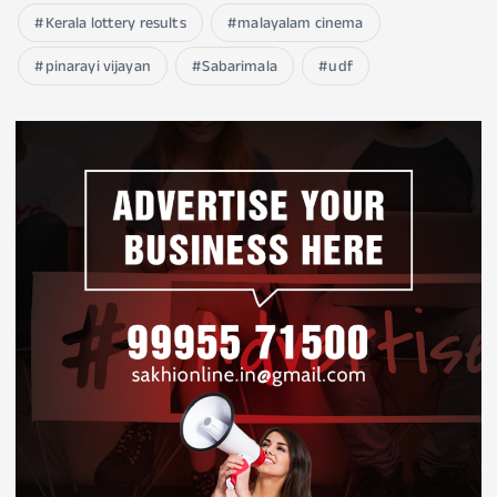
Kerala lottery results
malayalam cinema
pinarayi vijayan
Sabarimala
udf