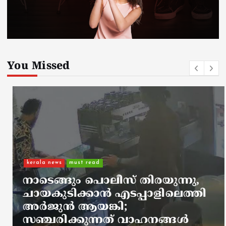
You Missed
kerala news
must read
നാടെങ്ങും പൊലീസ് തിരയുന്നു,
ചായകുടിക്കാൻ എടപ്പാളിലെത്തി
അർജുൻ ആയങ്കി;
സഞ്ചരിക്കുന്നത് വാഹനങ്ങൾ