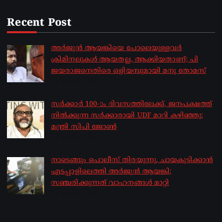
Recent Post
അർജുൻ ആയങ്കിയെ പോലെയുള്ളവർ
ക്രിമിനലുകൾ ആയതല്ല, ആക്കിയതാണ്; പി
ജയരാജനെതിരെ ഒളിയമ്പുമായി മനു തോമസ്
by sakhionline
August 8, 2026
സർക്കാർ 100-ാം ദിവസത്തിലേക്ക്, ജനപക്ഷത്ത്
നിൽക്കുന്ന സർക്കാരായി UDF മാറി കഴിഞ്ഞു;
മന്ത്രി സിപി ജോൺ
by sakhionline
August 8, 2026
നാടെങ്ങും പൊലീസ് തിരയുന്നു, ചായകുടിക്കാൻ
എടപ്പാളിലെത്തി അർജുൻ ആയങ്കി;
സഞ്ചരിക്കുന്നത് വാഹനങ്ങൾ മാറ്റി
by sakhionline
August 8, 2026