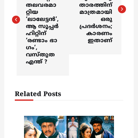
s
തലവരമാ
താരത്തിന്
റ്റിയ
മാത്രമായി
t
‘ലാലേട്ടൻ’,
ഒരു
ആ സൂപ്പർ
പ്രദര്‍ശനം;
n
ഹിറ്റിന്
കാരണം
‘രണ്ടാം ഭാ​
ഇതാണ്
a
ഗം’,
വസ്തുത
v
എന്ത് ?
i
g
Related Posts
a
t
i