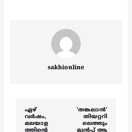
sakhionline
P
ഏഴ്
‘തങ്കലാന്‍’
o
വർഷം,
തിയറ്ററി
മലയാള
ലെത്തും
ത്തിന്റെ
മുന്‍പ് ആ