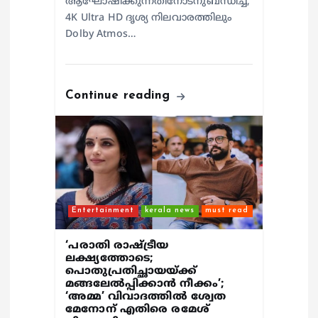
ആഘോഷിക്കുന്നതിനോടനുബന്ധിച്ച്,
4K Ultra HD ദൃശ്യ നിലവാരത്തിലും
Dolby Atmos…
Continue reading
Entertainment
kerala news
must read
‘പരാതി രാഷ്ട്രീയ
ലക്ഷ്യത്തോടെ;
പൊതുപ്രതിച്ഛായയ്ക്ക്
മങ്ങലേല്‍പ്പിക്കാന്‍ നീക്കം’;
‘അമ്മ’ വിവാദത്തില്‍ ശ്വേത
മേനോന് എതിരെ രമേശ്