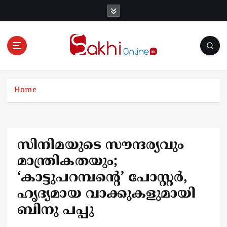
S
k
i
p
t
o
Online News Portal
c
o
Home
n
t
e
n
സിനിമയുടെ സൗന്ദര്യവും
t
മാന്ത്രികതയും;
‘കാട്ടുപറമ്പന്റെ’ പോസ്റ്റർ,
ഹൃദ്യമായ വാക്കുകളുമായി
ബിനു പപ്പു