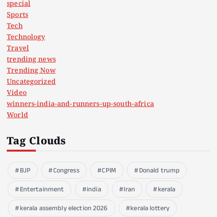
special
Sports
Tech
Technology
Travel
trending news
Trending Now
Uncategorized
Video
winners-india-and-runners-up-south-africa
World
Tag Clouds
BJP
Congress
CPIM
Donald trump
Entertainment
india
Iran
kerala
kerala assembly election 2026
kerala lottery