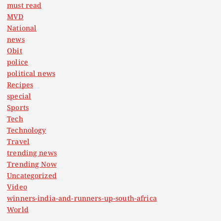
must read
MVD
National
news
Obit
police
political news
Recipes
special
Sports
Tech
Technology
Travel
trending news
Trending Now
Uncategorized
Video
winners-india-and-runners-up-south-africa
World