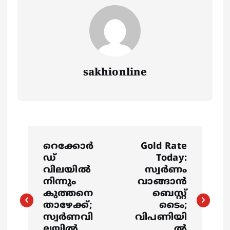
sakhionline
P
റെക്കോർ
Gold Rate
o
ഡ്
Today:
വിലയിൽ
സ്വർണം
s
നിന്നും
വാങ്ങാൻ
കുത്തനെ
ബെസ്റ്റ്
താഴേക്ക്;
ടൈം;
t
സ്വർണവി
വിപണിയി
ലയിൽ
ൽ