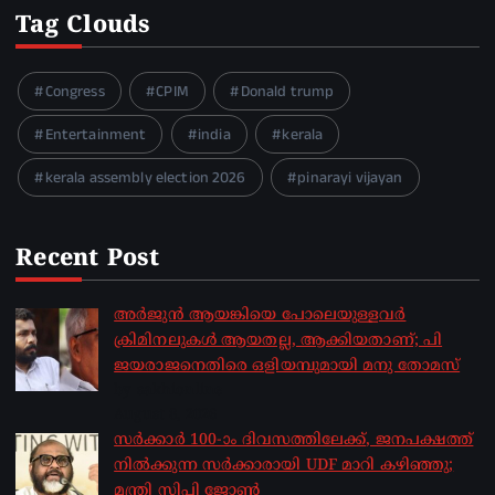
Tag Clouds
Congress
CPIM
Donald trump
Entertainment
india
kerala
kerala assembly election 2026
pinarayi vijayan
Recent Post
അർജുൻ ആയങ്കിയെ പോലെയുള്ളവർ
ക്രിമിനലുകൾ ആയതല്ല, ആക്കിയതാണ്; പി
ജയരാജനെതിരെ ഒളിയമ്പുമായി മനു തോമസ്
by sakhionline
August 8, 2026
സർക്കാർ 100-ാം ദിവസത്തിലേക്ക്, ജനപക്ഷത്ത്
നിൽക്കുന്ന സർക്കാരായി UDF മാറി കഴിഞ്ഞു;
മന്ത്രി സിപി ജോൺ