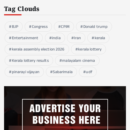
Tag Clouds
BJP
Congress
CPIM
Donald trump
Entertainment
india
Iran
kerala
kerala assembly election 2026
kerala lottery
Kerala lottery results
malayalam cinema
pinarayi vijayan
Sabarimala
udf