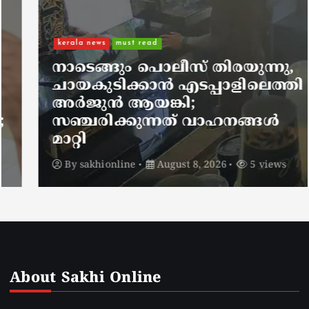
kerala news
must read
നാടെങ്ങും പൊലീസ് തിരയുന്നു,
ചായകുടിക്കാൻ എടപ്പാളിലെത്തി
അർജുൻ ആയങ്കി;
സഞ്ചരിക്കുന്നത് വാഹനങ്ങൾ
മാറ്റി
By
sakhionline
August 8, 2026
5 views
About Sakhi Online