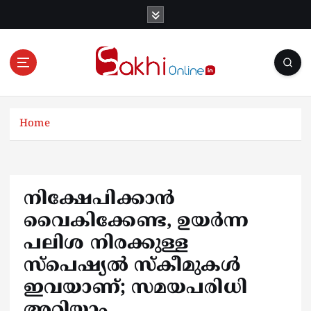
S
k
i
p
t
o
Online News Portal
c
o
Home
n
t
e
n
നിക്ഷേപിക്കാൻ
t
വൈകിക്കേണ്ട, ഉയർന്ന
പലിശ നിരക്കുള്ള
സ്പെഷ്യൽ സ്കീമുകൾ
ഇവയാണ്; സമയപരിധി
അറിയാം