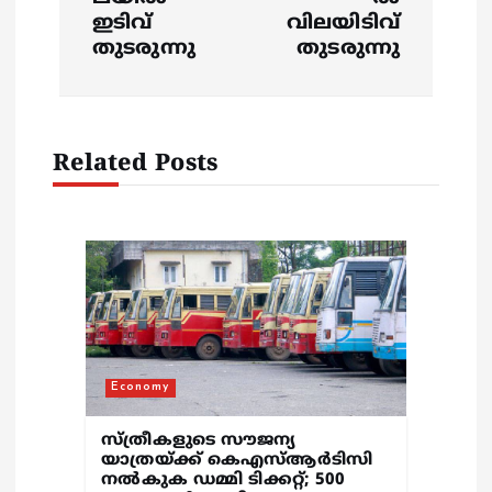
n
ഇടിവ്
വിലയിടിവ്
തുടരുന്നു
തുടരുന്നു
a
v
Related Posts
i
g
a
t
i
Economy
o
സ്ത്രീകളുടെ സൗജന്യ
യാത്രയ്ക്ക് കെഎസ്ആര്‍ടിസി
നല്‍കുക ഡമ്മി ടിക്കറ്റ്; 500