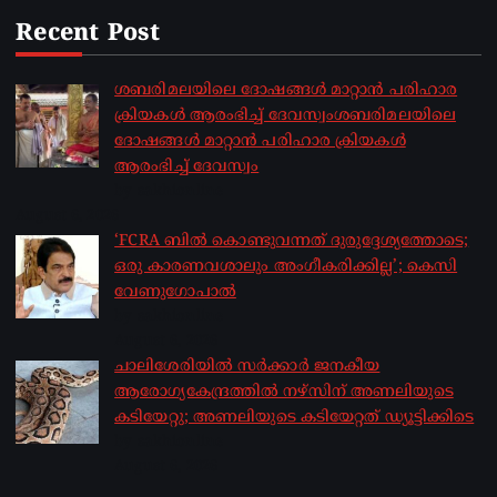
Recent Post
ശബരിമലയിലെ ദോഷങ്ങൾ മാറ്റാൻ പരിഹാര
ക്രിയകൾ ആരംഭിച്ച് ദേവസ്വംശബരിമലയിലെ
ദോഷങ്ങൾ മാറ്റാൻ പരിഹാര ക്രിയകൾ
ആരംഭിച്ച് ദേവസ്വം
by sakhionline
August 6, 2026
‘FCRA ബിൽ കൊണ്ടുവന്നത് ദുരുദ്ദേശ്യത്തോടെ;
ഒരു കാരണവശാലും അം​ഗീകരിക്കില്ല’; കെസി
വേണു​ഗോപാൽ
by sakhionline
August 6, 2026
ചാലിശേരിയില്‍ സര്‍ക്കാര്‍ ജനകീയ
ആരോഗ്യകേന്ദ്രത്തില്‍ നഴ്സിന് അണലിയുടെ
കടിയേറ്റു; അണലിയുടെ കടിയേറ്റത് ഡ്യൂട്ടിക്കിടെ
by sakhionline
August 6, 2026