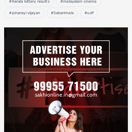
Kerala lottery results
malayalam cinema
pinarayi vijayan
Sabarimala
udf