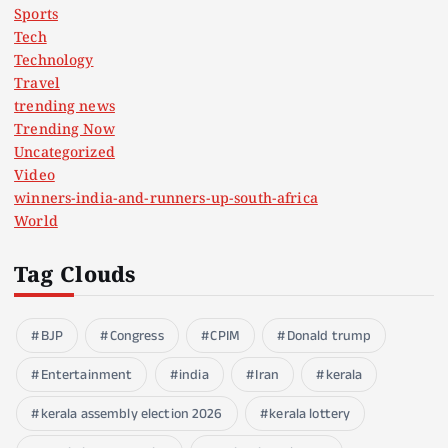
Sports
Tech
Technology
Travel
trending news
Trending Now
Uncategorized
Video
winners-india-and-runners-up-south-africa
World
Tag Clouds
BJP
Congress
CPIM
Donald trump
Entertainment
india
Iran
kerala
kerala assembly election 2026
kerala lottery