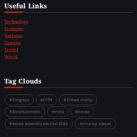
Useful Links
Technology
Economy
National
Gaming
Travel
World
Tag Clouds
Congress
CPIM
Donald trump
Entertainment
india
kerala
kerala assembly election 2026
pinarayi vijayan