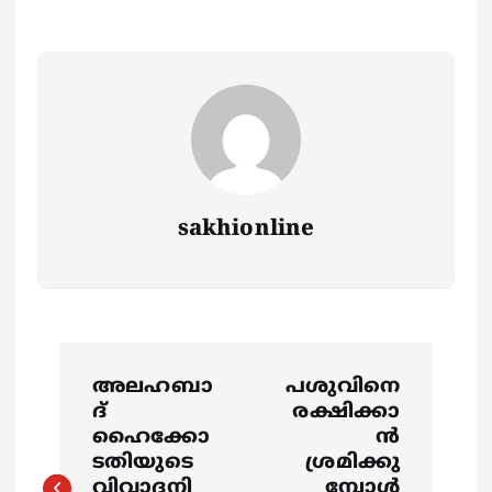
sakhionline
P
അലഹബാ
പശുവിനെ
o
ദ്‌
രക്ഷിക്കാ
ഹൈക്കോ
ൻ
s
ടതിയുടെ
ശ്രമിക്കു
വിവാദനി
മ്പോൾ