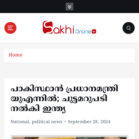
S
k
i
p
t
o
Online News Portal
c
o
Home
n
t
e
n
പാകിസ്ഥാൻ പ്രധാനമന്ത്രി
t
യുഎന്നിൽ; ചുട്ടമറുപടി
നൽകി ഇന്ത്യ
National
,
political news
September 28, 2024