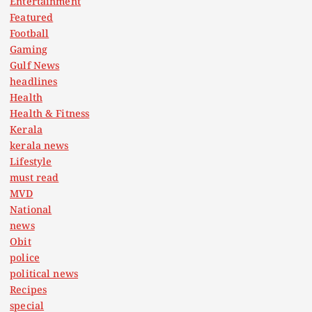
Entertainment
Featured
Football
Gaming
Gulf News
headlines
Health
Health & Fitness
Kerala
kerala news
Lifestyle
must read
MVD
National
news
Obit
police
political news
Recipes
special