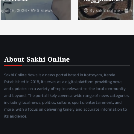
By
sakhionline
August 6, 2026
5 views
About Sakhi Online
Sakhi Online News is a news portal based in Kottayam, Kerala.
Established in 2018, it serves as a digital platform providing news
and updates on a variety of topics relevant to the local community
and beyond. The portal likely covers a wide range of news categories,
including local news, politics, culture, sports, entertainment, and
more, with a focus on delivering timely and accurate information to
its audience.