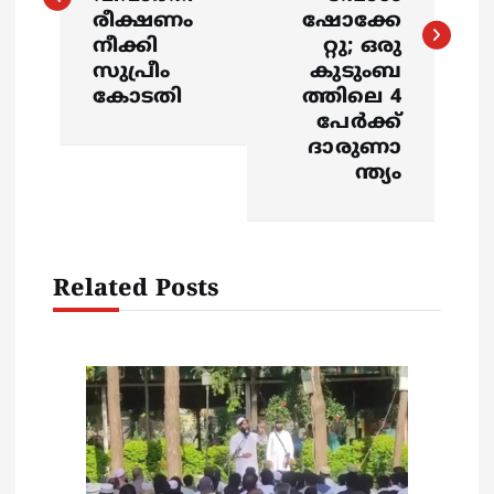
രീക്ഷണം
ഷോക്കേ
t
നീക്കി
റ്റു; ഒരു
സുപ്രീം
കുടുംബ
n
കോടതി
ത്തിലെ 4
പേർക്ക്
a
ദാരുണാ
ന്ത്യം
v
i
Related Posts
g
a
t
i