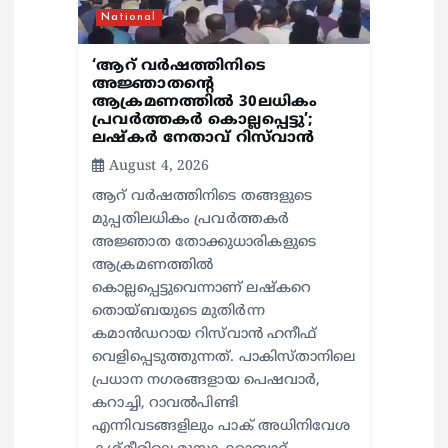
o
National
n
‘ആറ് വർഷത്തിനിടെ
അജ്ഞാതന്റെ
ആക്രമണത്തിൽ 30ലധികം
പ്രവർത്തകർ കൊല്ലപ്പെ‍ട്ടു’;
ലഷ്കർ നേതാവ് റിസ്‌വാൻ
August 4, 2026
ആറ് വർഷത്തിനിടെ തങ്ങളുടെ
മുപ്പതിലധികം പ്രവർത്തകർ
അജ്ഞാത തോക്കുധാരികളുടെ
ആക്രമണത്തിൽ
കൊല്ലപ്പെട്ടുവെന്നാണ് ലഷ്കറെ
തൊയ്ബയുടെ മുതിർന്ന
കമാൻഡറായ റിസ്‌വാൻ ഹനീഫ്
വെളിപ്പെടുത്തുന്നത്. പാകിസ്താനിലെ
പ്രധാന നഗരങ്ങളായ പെഷവാർ,
കറാച്ചി, റാവൽപിണ്ടി
എന്നിവടങ്ങളിലും പാക് അധിനിവേശ