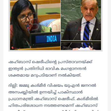
ഷഹ്ബാസ് ഷെരീഫിന്റെ പ്രസ്താവനയ്ക്ക്
ഇന്ത്യൻ പ്രതിനിധി ഭാവിക മംഗളാനന്ദൻ
ശക്തമായ മറുപടിയാണ് നൽകിയത്.
ദില്ലി: ജമ്മു കശ്മീർ വിഷയം യുഎൻ ജനറൽ
അസംബ്ലിയിൽ ഉന്നയിച്ച് പാകിസ്ഥാൻ
പ്രധാനമന്ത്രി ഷഹ്ബാസ് ഷെരീഫ്. കശ്മീരിൽ
ഹിതപരിശോധന നടത്തണമെന്ന് ഷഹ്ബാസ്