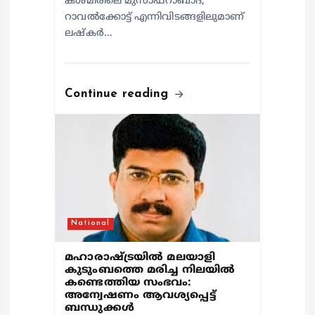
കശ്മീരിലെ മുസാഫറാബാദ്,
റാവൽക്കോട്ട് എന്നിവിടങ്ങളിലുമാണ്
ലഷ്കർ…
Continue reading
National
മഹാരാഷ്ട്രയിൽ മലയാളി
കുടുംബത്തെ മരിച്ച നിലയിൽ
കണ്ടെത്തിയ സംഭവം:
അന്വേഷണം ആവശ്യപ്പെട്ട്
ബന്ധുക്കൾ