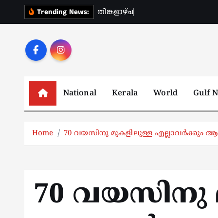
S
ത
ങ
ള
ഴ
ച
പ
റ
ഞ
ത
Trending News:
k
i
p
t
o
c
National
Kerala
World
Gulf 
o
n
t
Home
70 വയസിനു മുകളിലുള്ള എല്ലാവര്‍ക്കും ആ
e
n
t
70 വയസിനു 