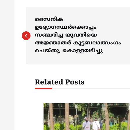
P
സൈനിക
o
ഉദ്യോഗസ്ഥര്‍ക്കൊപ്പം
സഞ്ചരിച്ച യുവതിയെ
s
അജ്ഞാതര്‍ കൂട്ടബലാത്സംഗം
ചെയ്തു, കൊള്ളയടിച്ചു
t
n
Related Posts
a
v
i