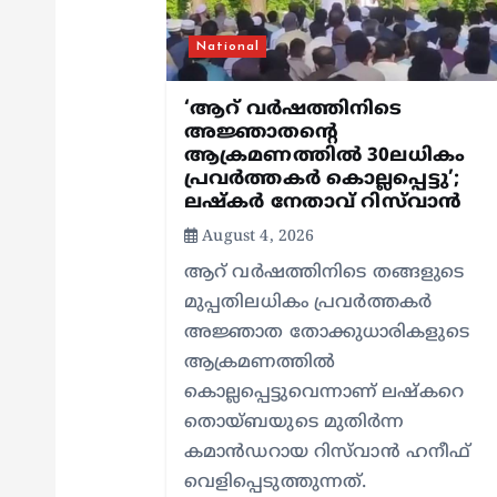
g
National
a
‘ആറ് വർഷത്തിനിടെ
അജ്ഞാതന്റെ
ആക്രമണത്തിൽ 30ലധികം
t
പ്രവർത്തകർ കൊല്ലപ്പെ‍ട്ടു’;
ലഷ്കർ നേതാവ് റിസ്‌വാൻ
i
August 4, 2026
ആറ് വർഷത്തിനിടെ തങ്ങളുടെ
o
മുപ്പതിലധികം പ്രവർത്തകർ
അജ്ഞാത തോക്കുധാരികളുടെ
n
ആക്രമണത്തിൽ
കൊല്ലപ്പെട്ടുവെന്നാണ് ലഷ്കറെ
തൊയ്ബയുടെ മുതിർന്ന
കമാൻഡറായ റിസ്‌വാൻ ഹനീഫ്
വെളിപ്പെടുത്തുന്നത്.