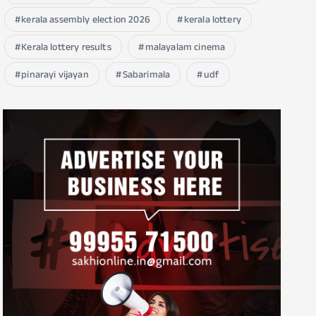
kerala assembly election 2026
kerala lottery
Kerala lottery results
malayalam cinema
pinarayi vijayan
Sabarimala
udf