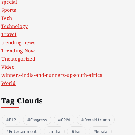
special
Sports
Tech
Technology
Travel
trending news
Trending Now
Uncategorized
Video
winners-india-and-runners-up-south-africa
World
Tag Clouds
BJP
Congress
CPIM
Donald trump
Entertainment
india
Iran
kerala