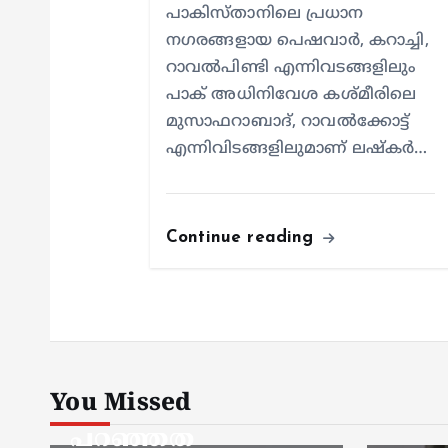
പാകിസ്താനിലെ പ്രധാന
നഗരങ്ങളായ പെഷവാർ, കറാച്ചി,
റാവൽപിണ്ടി എന്നിവടങ്ങളിലും
പാക് അധിനിവേശ കശ്മീരിലെ
മുസാഫറാബാദ്, റാവൽക്കോട്ട്
എന്നിവിടങ്ങളിലുമാണ് ലഷ്കർ…
Continue reading
You Missed