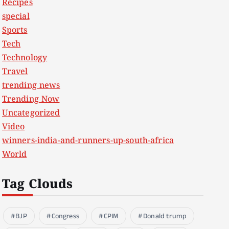
Recipes
special
Sports
Tech
Technology
Travel
trending news
Trending Now
Uncategorized
Video
winners-india-and-runners-up-south-africa
World
Tag Clouds
BJP
Congress
CPIM
Donald trump