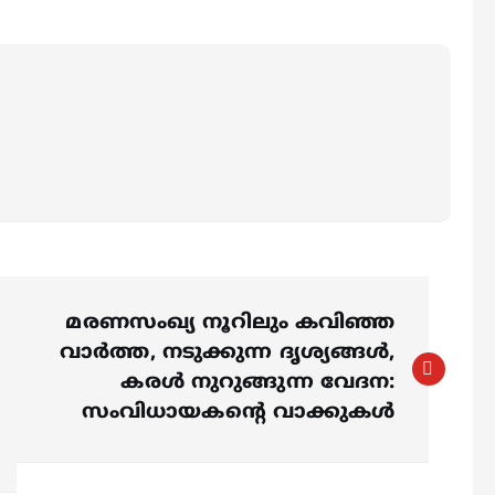
മരണസംഖ്യ നൂറിലും കവിഞ്ഞ
വാർത്ത, നടുക്കുന്ന ദൃശ്യങ്ങൾ,
കരൾ നുറുങ്ങുന്ന വേദന:
സംവിധായകന്റെ വാക്കുകൾ