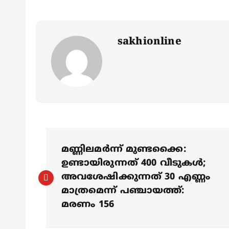
sakhionline
P
മണ്ണിലമർന്ന് മുണ്ടക്കൈ:
o
ഉണ്ടായിരുന്നത് 400 വീടുകൾ;
അവശേഷിക്കുന്നത് 30 എണ്ണം
s
മാത്രമെന്ന് പഞ്ചായത്ത്:
മരണം 156
t