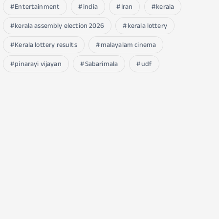
Entertainment
india
Iran
kerala
kerala assembly election 2026
kerala lottery
Kerala lottery results
malayalam cinema
pinarayi vijayan
Sabarimala
udf