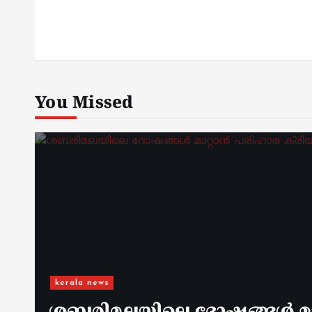
You Missed
kerala news