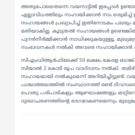
അതുപോലെതന്നെ വയനാട്ടിൽ ഇപ്പോൾ ഉണ്ടായ
എല്ലാവിധത്തിലും സഹായിക്കാൻ നാം ഒരുമിച്ച
സഹായങ്ങൾ പ്രഖ്യാപിച്ച് ഇതിനോടകം പലരും മുന്
മതിയാകില്ല. കൂടുതൽ സഹായങ്ങൾ ഉണ്ടെങ്കിൽ 
പുനർനിർമ്മിക്കാൻ സാധിക്കുകയുള്ളൂ. മുഖ്യമന്
സംഭാവനകൾ നൽകി അവരെ സഹായിക്കാൻ പങ്കാള
സിഎംഡിആർഫിലേക്ക് 50 ലക്ഷം കേരള ബാങ്ക് ഇക
സിയാൽ 2 കോടി രൂപ വാഗ്ദാനം നൽകി. തമിഴ്‌നാട
സഹായമായി നൽകുമെന്ന് അറിയിച്ചിട്ടുണ്ട്. വയ
പശ്ചാത്തലത്തിൽ സംസ്ഥാനത്ത് രണ്ട് ദിവസത്തെ 
പൊതു പരിപാടികളും ആഘോഷങ്ങളും മാറ്റിവെച്ചിട
ദുഃഖാചരണത്തിന്റെ ഭാഗമാകണമെന്നും മുഖ്യമന്ത്