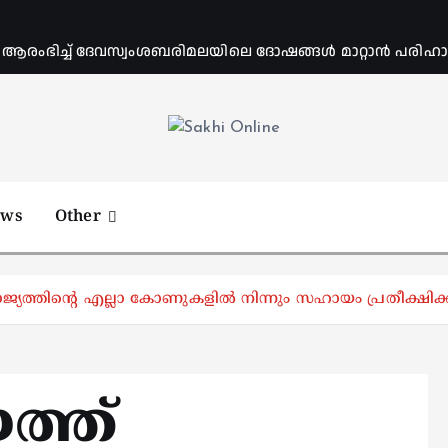
ംഭിച്ച് ദേവസ്വംശബരിമലയിലെ ദോഷങ്ങൾ മാറ്റാൻ പരിഹാര 
Online News Portal
ews
Other
രാജ്യത്തിൻ്റെ എല്ലാ കോണുകളിൽ നിന്നും സഹായം പ്രതീക്ഷിക
ത്ത്