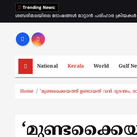
S
Trending News:
k
ശബരിമലയിലെ ദോഷങ്ങൾ മാറ്റാൻ പരിഹാര ക്രിയകൾ ആര
i
p
t
o
c
o
National
Kerala
World
Gulf N
n
t
e
Home
‘മുണ്ടക്കൈയത്ത് ഉണ്ടായത് വൻ ദുരന്തം, 
n
t
‘മുണ്ടക്കൈയ