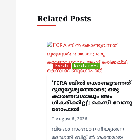
n
Related Posts
a
v
i
Kerala
kerala news
g
‘FCRA ബിൽ കൊണ്ടുവന്നത്
ദുരുദ്ദേശ്യത്തോടെ; ഒരു
കാരണവശാലും അം​
a
ഗീകരിക്കില്ല’; കെസി വേണു​
ഗോപാൽ
t
August 6, 2026
വിദേശ സംഭവാന നിയന്ത്രണ
i
ഭേദഗതി ബില്ലിൽ ശക്തമായ