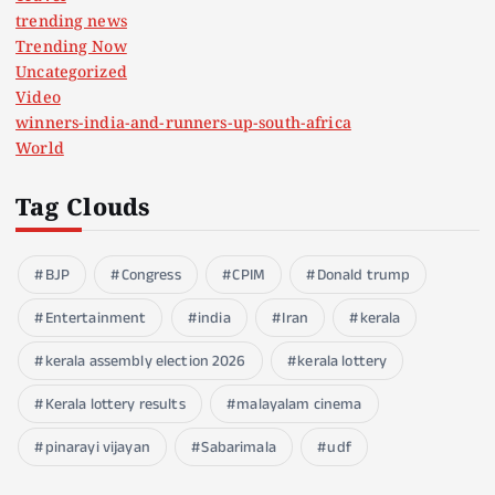
trending news
Trending Now
Uncategorized
Video
winners-india-and-runners-up-south-africa
World
Tag Clouds
BJP
Congress
CPIM
Donald trump
Entertainment
india
Iran
kerala
kerala assembly election 2026
kerala lottery
Kerala lottery results
malayalam cinema
pinarayi vijayan
Sabarimala
udf