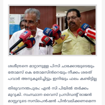
ശശീന്ദ്രനെ മാറ്റാനുള്ള പിസി ചാക്കോയുടെയും
തോമസ് കെ തോമസിൻറെയും നീക്കം ശരത്
പവാർ അനുകൂലിച്ചിട്ടും ഇനിയും ഫലം കണ്ടിട്ടില്ല
തിരുവനന്തപുരം: എൻ സി പിയിൽ തർക്കം
മുറുകി. സംസ്ഥാന വൈസ് പ്രസിഡൻ്റ് രാജൻ
മാസ്റ്ററുടെ സസ്‌പെൻഷൻ പിൻവലിക്കണമെന്ന