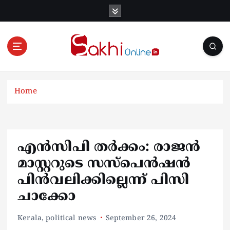
S
k
i
p
t
o
Online News Portal
c
o
Home
n
t
e
n
എൻസിപി തർക്കം: രാജൻ
t
മാസ്റ്ററുടെ സസ്പെൻഷൻ
പിൻവലിക്കില്ലെന്ന് പിസി
ചാക്കോ
Kerala
,
political news
September 26, 2024