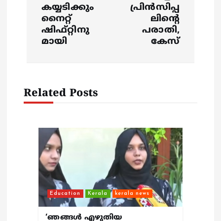
a
കയ്യടിക്കും
പ്രിൻസിപ്പ
നൈറ്റ്
ലിൻ്റെ
v
ഷിഫ്റ്റിനു
പരാതി,
മായി
കേസ്
i
g
Related Posts
a
t
i
o
n
Education
Kerala
kerala news
‘ഞങ്ങള്‍ എഴുതിയ