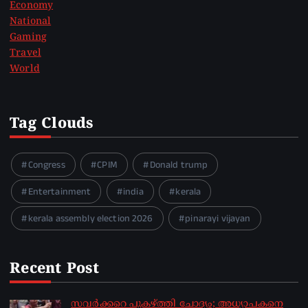
Economy
National
Gaming
Travel
World
Tag Clouds
Congress
CPIM
Donald trump
Entertainment
india
kerala
kerala assembly election 2026
pinarayi vijayan
Recent Post
സവര്‍ക്കറെ പുകഴ്ത്തി ചോദ്യം; അധ്യാപകനെ