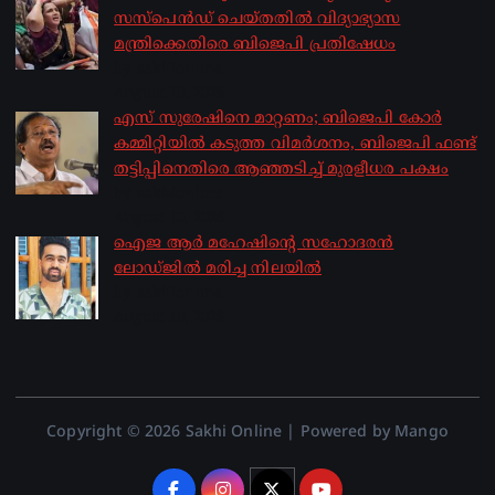
സസ്‌പെന്‍ഡ് ചെയ്തതില്‍ വിദ്യാഭ്യാസ
മന്ത്രിക്കെതിരെ ബിജെപി പ്രതിഷേധം
by sakhionline
August 10, 2026
എസ് സുരേഷിനെ മാറ്റണം; ബിജെപി കോർ
കമ്മിറ്റിയിൽ കടുത്ത വിമർശനം, ബിജെപി ഫണ്ട്
തട്ടിപ്പിനെതിരെ ആഞ്ഞടിച്ച് മുരളീധര പക്ഷം
by sakhionline
August 10, 2026
ഐജ ആർ മഹേഷിന്റെ സഹോദരൻ
ലോഡ്ജിൽ മരിച്ച നിലയിൽ
by sakhionline
August 10, 2026
Copyright © 2026 Sakhi Online | Powered by Mango