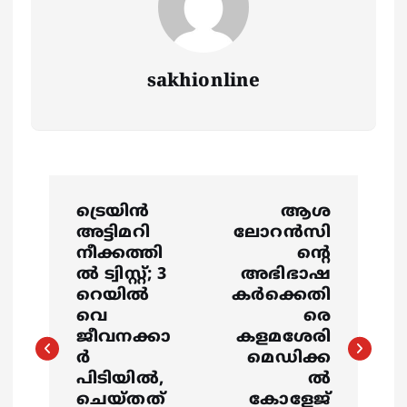
sakhionline
P
ട്രെയിൻ
ആശ
o
അട്ടിമറി
ലോറൻസി
നീക്കത്തി
ൻ്റെ
s
ൽ ട്വിസ്റ്റ്; 3
അഭിഭാഷ
റെയിൽ
കർക്കെതി
വെ
രെ
t
ജീവനക്കാ
കളമശേരി
ർ
മെഡിക്ക
n
പിടിയിൽ,
ൽ
ചെയ്തത്
കോളേജ്