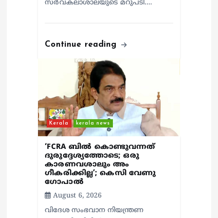
സര്‍വകലാശാലയുടെ മറുപടി.…
Continue reading
Kerala
kerala news
‘FCRA ബിൽ കൊണ്ടുവന്നത്
ദുരുദ്ദേശ്യത്തോടെ; ഒരു
കാരണവശാലും അം​
ഗീകരിക്കില്ല’; കെസി വേണു​
ഗോപാൽ
August 6, 2026
വിദേശ സംഭവാന നിയന്ത്രണ