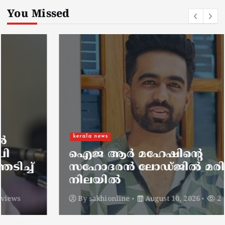
You Missed
kerala news
ഐജ ആർ മഹേഷിന്റെ
സഹോദരൻ ലോഡ്ജിൽ മരിച്ച
നിലയിൽ
By
sakhionline
August 10, 2026
2 views