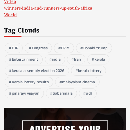
Video
winners-india-and-runners-up-south-africa
World
Tag Clouds
BJP
Congress
CPIM
Donald trump
Entertainment
india
Iran
kerala
kerala assembly election 2026
kerala lottery
Kerala lottery results
malayalam cinema
pinarayi vijayan
Sabarimala
udf