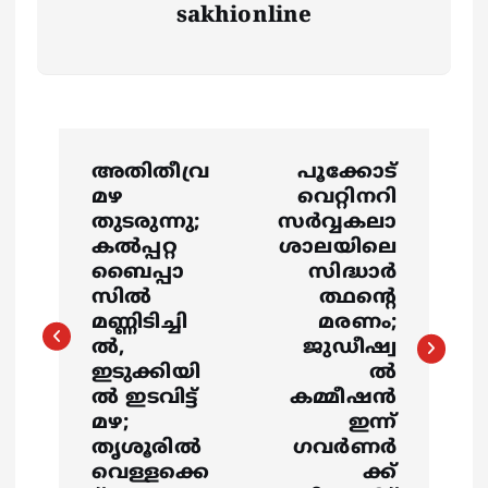
sakhionline
P
അതിതീവ്ര
പൂക്കോട്
o
മഴ
വെറ്റിനറി
തുടരുന്നു;
സർവ്വകലാ
s
കൽപ്പറ്റ
ശാലയിലെ
ബൈപ്പാ
സിദ്ധാർ
സിൽ
ത്ഥന്‍റെ
t
മണ്ണിടിച്ചി
മരണം;
ൽ,
ജുഡീഷ്വ
n
ഇടുക്കിയി
ൽ
ൽ ഇടവിട്ട്
കമ്മീഷൻ
a
മഴ;
ഇന്ന്
തൃശൂരിൽ
ഗവർണർ
v
വെള്ളക്കെ
ക്ക്