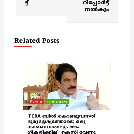
ട്ട്
റിപ്പോർട്ട്
i
നൽകും
g
a
Related Posts
t
i
o
n
Kerala
kerala news
‘FCRA ബിൽ കൊണ്ടുവന്നത്
ദുരുദ്ദേശ്യത്തോടെ; ഒരു
കാരണവശാലും അം​
ഗീകരിക്കില്ല’; കെസി വേണു​