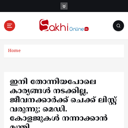
S
k
i
p
t
o
Online News Portal
c
o
Home
n
t
e
n
ഇനി തോന്നിയപോലെ
t
കാര്യങ്ങൾ നടക്കില്ല,
ജീവനക്കാര്‍ക്ക് ചെക്ക് ലിസ്റ്റ്
വരുന്നു; മെഡി.
കോളജുകൾ നന്നാക്കാൻ
മന്ത്രി