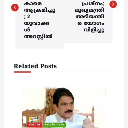
s
കാരെ
പ്രശ്നം;
ആക്രമിച്ചു
മുഖ്യമന്ത്രി
t
; 2
അടിയന്തി
യുവാക്ക
ര യോഗം
n
ൾ
വിളിച്ചു
അറസ്റ്റിൽ
a
v
Related Posts
i
g
a
t
i
Kerala
kerala news