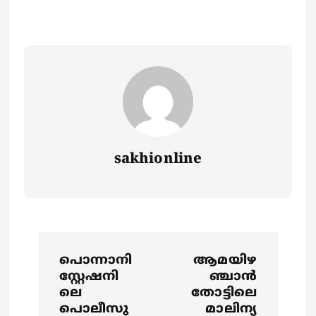
sakhionline
P
പൊന്നാനി
ആമയിഴ
o
സ്റ്റേഷനി
ഞ്ചാൻ
ലെ
തോട്ടിലെ
പൊലീസു
മാലിന്യ