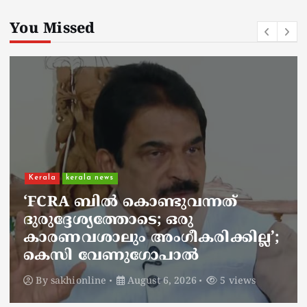
You Missed
Kerala
kerala news
ചാലിശേരിയില്‍ സര്‍ക്കാര്‍
ജനകീയ ആരോഗ്യകേന്ദ്രത്തില്‍
നഴ്സിന് അണലിയുടെ കടിയേറ്റു;
അണലിയുടെ കടിയേറ്റത്
ഡ്യൂട്ടിക്കിടെ
By
sakhionline
August 6, 2026
4 views