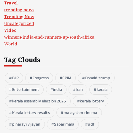
Travel
trending news
Trending Now
Uncategorized
Video
winners-india-and-runners-up-south-africa
World
Tag Clouds
BJP
Congress
CPIM
Donald trump
Entertainment
india
Iran
kerala
kerala assembly election 2026
kerala lottery
Kerala lottery results
malayalam cinema
pinarayi vijayan
Sabarimala
udf