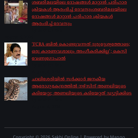
ശബരിമലയിലെ ദോഷങ്ങൾ മാറ്റാൻ പരിഹാര
ക്രിയകൾ ആരംഭിച്ച് ദേവസ്വംശബരിമലയിലെ
ദോഷങ്ങൾ മാറ്റാൻ പരിഹാര ക്രിയകൾ
ആരംഭിച്ച് ദേവസ്വം
by sakhionline
August 6, 2026
‘FCRA ബിൽ കൊണ്ടുവന്നത് ദുരുദ്ദേശ്യത്തോടെ;
ഒരു കാരണവശാലും അം​ഗീകരിക്കില്ല’; കെസി
വേണു​ഗോപാൽ
by sakhionline
August 6, 2026
ചാലിശേരിയില്‍ സര്‍ക്കാര്‍ ജനകീയ
ആരോഗ്യകേന്ദ്രത്തില്‍ നഴ്സിന് അണലിയുടെ
കടിയേറ്റു; അണലിയുടെ കടിയേറ്റത് ഡ്യൂട്ടിക്കിടെ
by sakhionline
August 6, 2026
Copyright © 2026 Sakhi Online | Powered by Mango