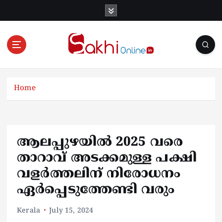
S
k
i
p
t
o
Online News Portal
c
o
Home
n
t
e
n
ആലപ്പുഴയിൽ 2025 വരെ
t
താറാവ് അടക്കമുള്ള പക്ഷി
വളർത്തലിന് നിരോധനം
ഏർപ്പെടുത്തേണ്ടി വരും
Kerala
July 15, 2024