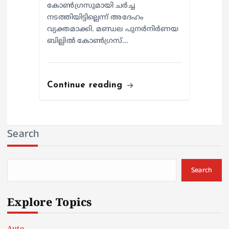
കോൺഗ്രസുമായി ചർച്ച
നടത്തിയിട്ടില്ലെന്ന് അദേഹം
വ്യക്തമാക്കി. മണ്ഡല പുനർനിർണയ
ബില്ലിൽ കോൺഗ്രസ്…
Continue reading
Search
Search
Explore Topics