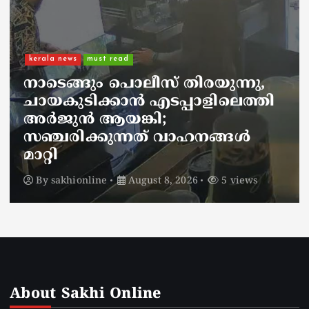
kerala news
must read
നാടെങ്ങും പൊലീസ് തിരയുന്നു,
ചായകുടിക്കാൻ എടപ്പാളിലെത്തി
അർജുൻ ആയങ്കി;
സഞ്ചരിക്കുന്നത് വാഹനങ്ങൾ
മാറ്റി
By
sakhionline
August 8, 2026
5 views
About Sakhi Online