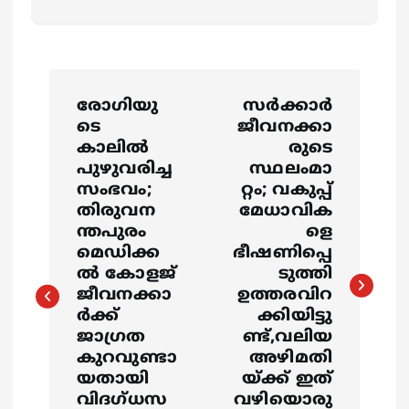
P
രോഗിയു
സർക്കാർ
o
ടെ
ജീവനക്കാ
കാലിൽ
രുടെ
s
പുഴുവരിച്ച
സ്ഥലംമാ
സംഭവം;
റ്റം; വകുപ്പ്
തിരുവന
മേധാവിക
t
ന്തപുരം
ളെ
മെഡിക്ക
ഭീഷണിപ്പെ
n
ൽ കോളജ്
ടുത്തി
ജീവനക്കാ
ഉത്തരവിറ
a
ർക്ക്
ക്കിയിട്ടു
ജാഗ്രത
ണ്ട്,വലിയ
v
കുറവുണ്ടാ
അഴിമതി
യതായി
യ്ക്ക് ഇത്
i
വിദഗ്ധസ
വഴിയൊരു