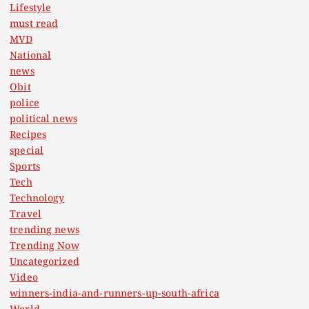
Lifestyle
must read
MVD
National
news
Obit
police
political news
Recipes
special
Sports
Tech
Technology
Travel
trending news
Trending Now
Uncategorized
Video
winners-india-and-runners-up-south-africa