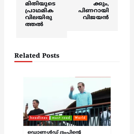
മിതിയുടെ
ക്കും,
g
പ്രാഥമിക
പിണറായി
വിലയിരു
വിജയൻ
a
ത്തൽ
t
i
Related Posts
o
n
headlines
must read
World
ഡൊണൾഡ് ട്രംപിന്റെ