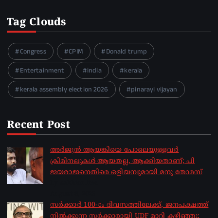
Tag Clouds
Congress
CPIM
Donald trump
Entertainment
india
kerala
kerala assembly election 2026
pinarayi vijayan
Recent Post
അർജുൻ ആയങ്കിയെ പോലെയുള്ളവർ
ക്രിമിനലുകൾ ആയതല്ല, ആക്കിയതാണ്; പി
ജയരാജനെതിരെ ഒളിയമ്പുമായി മനു തോമസ്
by sakhionline
August 8, 2026
സർക്കാർ 100-ാം ദിവസത്തിലേക്ക്, ജനപക്ഷത്ത്
നിൽക്കുന്ന സർക്കാരായി UDF മാറി കഴിഞ്ഞു;