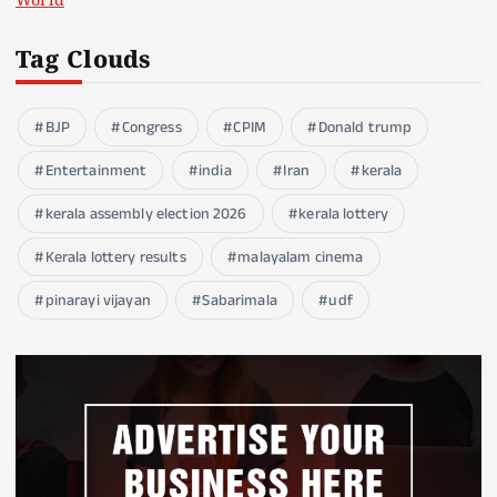
World
Tag Clouds
BJP
Congress
CPIM
Donald trump
Entertainment
india
Iran
kerala
kerala assembly election 2026
kerala lottery
Kerala lottery results
malayalam cinema
pinarayi vijayan
Sabarimala
udf