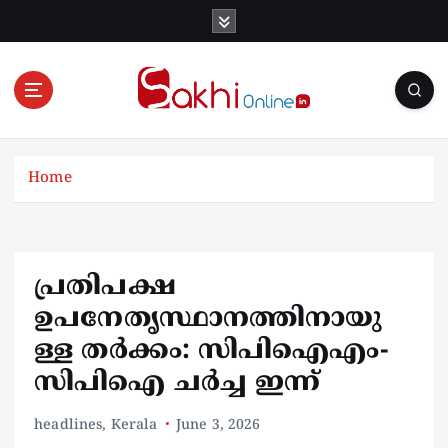
S
k
i
p
t
o
Online News Portal
c
o
Home
n
t
e
n
പ്രതിപക്ഷ
t
ഉപനേതൃസ്ഥാനത്തിനായു
ള്ള തര്‍ക്കം: സിപിഐഎം-
സിപിഐ ചര്‍ച്ച ഇന്ന്
headlines
,
Kerala
June 3, 2026