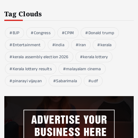
Tag Clouds
BJP
Congress
CPIM
Donald trump
Entertainment
india
Iran
kerala
kerala assembly election 2026
kerala lottery
Kerala lottery results
malayalam cinema
pinarayi vijayan
Sabarimala
udf