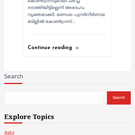
കോൺഗ്രസുമായി ചർച്ച
നടത്തിയിട്ടില്ലെന്ന് അദേഹം
വ്യക്തമാക്കി. മണ്ഡല പുനർനിർണയ
ബില്ലിൽ കോൺഗ്രസ്…
Continue reading
Search
Search
Explore Topics
Auto