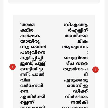
P
‘അമ്മ
സിഎംആ
o
ക്ഷീര
ര്‍എല്ലിന്
കർഷക
താത്ക്കാ
s
യായിരു
ലിക
ന്നു; ഞാൻ
ആശ്വാസം
പശുവിനെ
;
t
കുളിപ്പിച്ചി
വെള്ളിയാ
ട്ടുണ്ട്, പുല്ല്
ഴ്ച വരെ
n
വെട്ടിയിട്ടു
തുടര്‍നടപ
ണ്ട്’; പാൽ
ടി
a
വില
എടുക്കരു
വർധനവി
തെന്ന് ഇ
v
നെ
ഡിക്ക്
എതിർക്കി
നിര്‍ദേശം
i
ല്ലെന്ന്
നല്‍കി