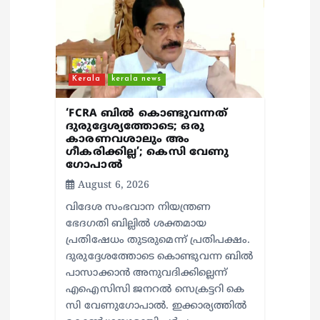
Kerala
kerala news
‘FCRA ബിൽ കൊണ്ടുവന്നത്
ദുരുദ്ദേശ്യത്തോടെ; ഒരു
കാരണവശാലും അം​
ഗീകരിക്കില്ല’; കെസി വേണു​
ഗോപാൽ
August 6, 2026
വിദേശ സംഭവാന നിയന്ത്രണ
ഭേദഗതി ബില്ലിൽ ശക്തമായ
പ്രതിഷേധം തുടരുമെന്ന് പ്രതിപക്ഷം.
ദുരുദ്ദേശത്തോടെ കൊണ്ടുവന്ന ബിൽ
പാസാക്കാൻ അനുവദിക്കില്ലെന്ന്
എഐസിസി ജനറൽ സെക്രട്ടറി കെ
സി വേണുഗോപാൽ. ഇക്കാര്യത്തിൽ