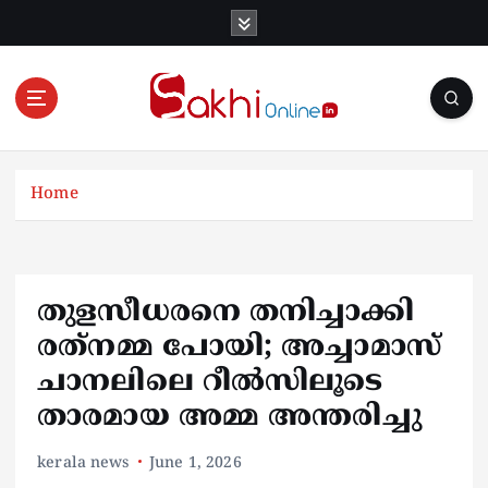
S
k
i
p
t
o
Online News Portal
c
o
Home
n
t
e
n
തുളസീധരനെ തനിച്ചാക്കി
t
രത്‌നമ്മ പോയി; അച്ചാമാസ്
ചാനലിലെ റീല്‍സിലൂടെ
താരമായ അമ്മ അന്തരിച്ചു
kerala news
June 1, 2026