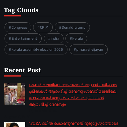
Tag Clouds
Congress
CPIM
Donald trump
Entertainment
india
kerala
kerala assembly election 2026
pinarayi vijayan
Recent Post
ശബരിമലയിലെ ദോഷങ്ങൾ മാറ്റാൻ പരിഹാര
ക്രിയകൾ ആരംഭിച്ച് ദേവസ്വംശബരിമലയിലെ
ദോഷങ്ങൾ മാറ്റാൻ പരിഹാര ക്രിയകൾ
ആരംഭിച്ച് ദേവസ്വം
by sakhionline
August 6, 2026
‘FCRA ബിൽ കൊണ്ടുവന്നത് ദുരുദ്ദേശ്യത്തോടെ;