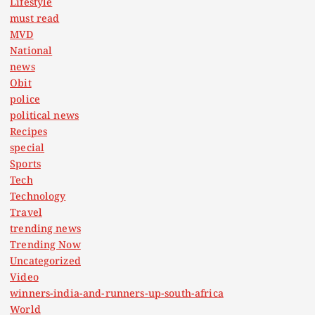
Lifestyle
must read
MVD
National
news
Obit
police
political news
Recipes
special
Sports
Tech
Technology
Travel
trending news
Trending Now
Uncategorized
Video
winners-india-and-runners-up-south-africa
World