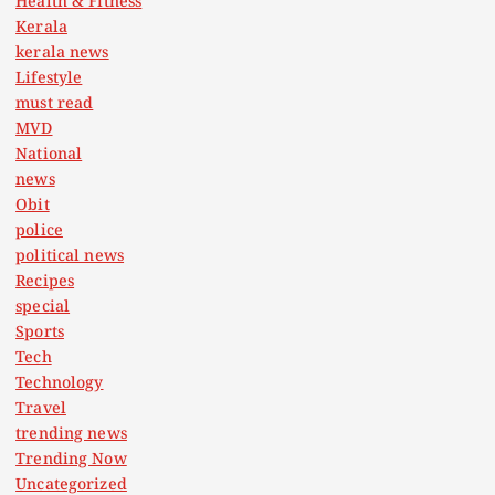
Health & Fitness
Kerala
kerala news
Lifestyle
must read
MVD
National
news
Obit
police
political news
Recipes
special
Sports
Tech
Technology
Travel
trending news
Trending Now
Uncategorized