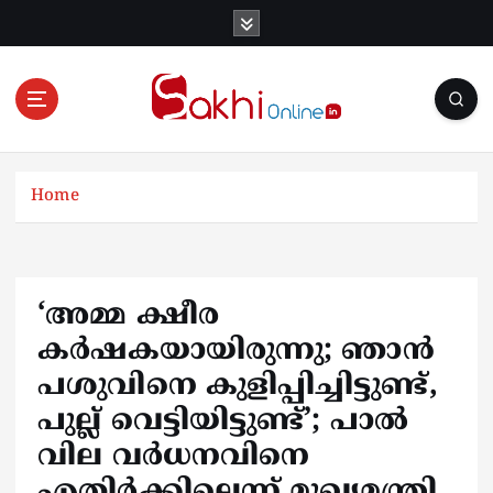
S
k
i
p
t
o
Online News Portal
c
o
Home
n
t
e
n
‘അമ്മ ക്ഷീര
t
കർഷകയായിരുന്നു; ഞാൻ
പശുവിനെ കുളിപ്പിച്ചിട്ടുണ്ട്,
പുല്ല് വെട്ടിയിട്ടുണ്ട്’; പാൽ
വില വർധനവിനെ
എതിർക്കില്ലെന്ന് മുഖ്യമന്ത്രി