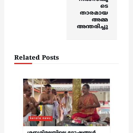
a
ടെ
താരമായ
v
അമ്മ
അന്തരിച്ചു
i
g
Related Posts
a
t
i
o
n
kerala news
ശബരിമലയിലെ ദോഷങ്ങൾ