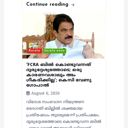
Continue reading
Kerala
kerala news
‘FCRA ബിൽ കൊണ്ടുവന്നത്
ദുരുദ്ദേശ്യത്തോടെ; ഒരു
കാരണവശാലും അം​
ഗീകരിക്കില്ല’; കെസി വേണു​
ഗോപാൽ
August 6, 2026
വിദേശ സംഭവാന നിയന്ത്രണ
ഭേദഗതി ബില്ലിൽ ശക്തമായ
പ്രതിഷേധം തുടരുമെന്ന് പ്രതിപക്ഷം.
ദുരുദ്ദേശത്തോടെ കൊണ്ടുവന്ന ബിൽ