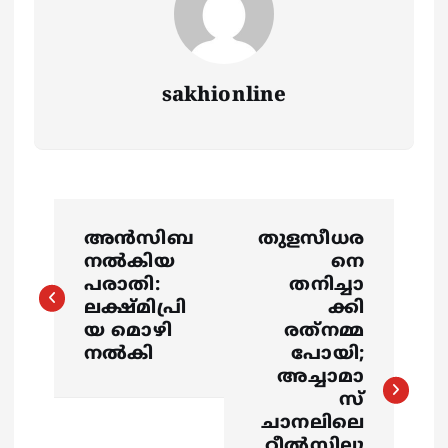
sakhionline
P
അന്‍സിബ
തുളസീധര
o
നല്‍കിയ
നെ
പരാതി:
തനിച്ചാ
s
ലക്ഷ്മിപ്രി
ക്കി
യ മൊഴി
രത്‌നമ്മ
നല്‍കി
പോയി;
t
അച്ചാമാ
സ്
n
ചാനലിലെ
റീല്‍സിലൂ