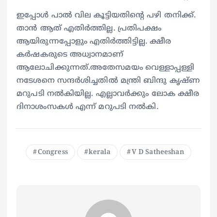
ഇപ്പോൾ പാൽ വില കൂട്ടിയതിന്റെ പഴി തനിക്ക്.
താൻ ആത് എതിർത്തില്ല. പ്രതിപക്ഷം
ആയിരുന്നപ്പോളും എതിർത്തിട്ടില്ല. ക്ഷീര
കർഷകരുടെ അധ്വാനമാണ്
ആലോചിക്കുന്നത്.അതേസമയം വെള്ളാപ്പള്ളി
നടേശനെ സന്ദർശിച്ചതിൽ മന്ത്രി ബിന്ദു കൃഷ്ണ
മറുപടി നൽകിയില്ല. എല്ലാവർക്കും ലോക ക്ഷീര
ദിനാശംസകൾ എന്ന് മറുപടി നൽകി.
Congress
kerala
V D Satheeshan