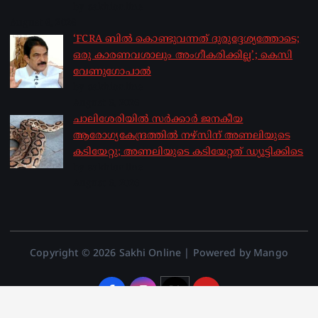
by sakhionline
August 6, 2026
‘FCRA ബിൽ കൊണ്ടുവന്നത് ദുരുദ്ദേശ്യത്തോടെ;
ഒരു കാരണവശാലും അം​ഗീകരിക്കില്ല’; കെസി
വേണു​ഗോപാൽ
by sakhionline
August 6, 2026
ചാലിശേരിയില്‍ സര്‍ക്കാര്‍ ജനകീയ
ആരോഗ്യകേന്ദ്രത്തില്‍ നഴ്സിന് അണലിയുടെ
കടിയേറ്റു; അണലിയുടെ കടിയേറ്റത് ഡ്യൂട്ടിക്കിടെ
by sakhionline
August 6, 2026
Copyright © 2026 Sakhi Online | Powered by Mango