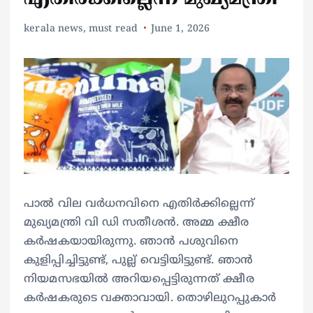
kerala news
,
must read
June 1, 2026
പാൽ വില വർധനവിനെ എതിർക്കില്ലെന്ന്
മുഖ്യമന്ത്രി വി ഡി സതീശൻ. അമ്മ ക്ഷീര
കർഷകയായിരുന്നു. ഞാൻ പശുവിനെ
കുളിപ്പിച്ചിട്ടുണ്ട്, പുല്ല് വെട്ടിയിട്ടുണ്ട്. ഞാൻ
നിയമസഭയിൽ അറിയപ്പെട്ടിരുന്നത് ക്ഷീര
കർഷകരുടെ വക്താവായി. തൊഴിലുറപ്പുകാർ