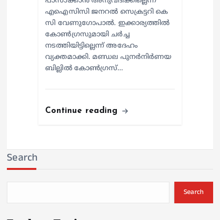
പാസാക്കാൻ അനുവദിക്കില്ലെന്ന്
എഐസിസി ജനറൽ സെക്രട്ടറി കെ
സി വേണുഗോപാൽ. ഇക്കാര്യത്തിൽ
കോൺഗ്രസുമായി ചർച്ച
നടത്തിയിട്ടില്ലെന്ന് അദേഹം
വ്യക്തമാക്കി. മണ്ഡല പുനർനിർണയ
ബില്ലിൽ കോൺഗ്രസ്…
Continue reading
Search
Search