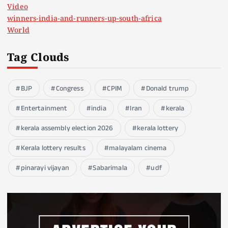
Video
winners-india-and-runners-up-south-africa
World
Tag Clouds
BJP
Congress
CPIM
Donald trump
Entertainment
india
Iran
kerala
kerala assembly election 2026
kerala lottery
Kerala lottery results
malayalam cinema
pinarayi vijayan
Sabarimala
udf