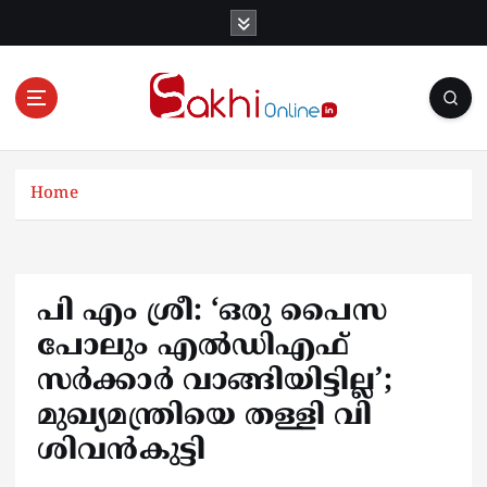
S
k
i
p
t
o
Online News Portal
c
o
Home
n
t
e
n
പി എം ശ്രീ: ‘ഒരു പൈസ
t
പോലും എല്‍ഡിഎഫ്
സര്‍ക്കാര്‍ വാങ്ങിയിട്ടില്ല’;
മുഖ്യമന്ത്രിയെ തള്ളി വി
ശിവന്‍കുട്ടി