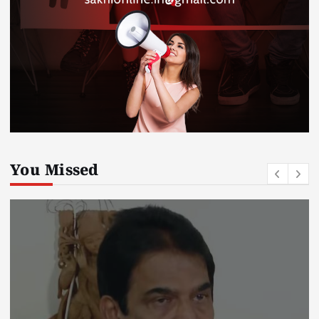
You Missed
Kerala
kerala news