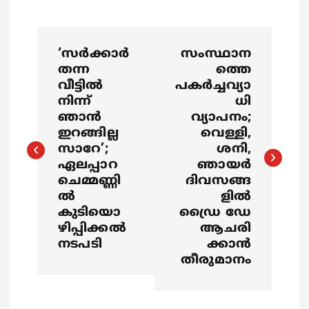
P
‘സർക്കാർ
സംസ്ഥാന
o
തന്ന
ത്തെ
വീട്ടിൽ
പകർച്ചവ്യാ
s
നിന്ന്
ധി
ഞാൻ
വ്യാപനം;
ഇറങ്ങില്ല
വെള്ളി,
t
സാറേ’;
ശനി,
ഏലപ്പാറ
ഞായർ
n
ചെമ്മണ്ണി
ദിവസങ്ങ
ൽ
ളിൽ
a
കുടിയൊ
ഡ്രൈ ഡേ
ഴിപ്പിക്കൽ
ആചരി
v
നടപടി
ക്കാൻ
തീരുമാനം
i