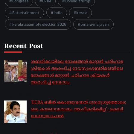
Congress
CPIM
Donald trump
Entertainment
india
kerala
kerala assembly election 2026
pinarayi vijayan
Recent Post
ശബരിമലയിലെ ദോഷങ്ങൾ മാറ്റാൻ പരിഹാര
ക്രിയകൾ ആരംഭിച്ച് ദേവസ്വംശബരിമലയിലെ
ദോഷങ്ങൾ മാറ്റാൻ പരിഹാര ക്രിയകൾ
ആരംഭിച്ച് ദേവസ്വം
by sakhionline
August 6, 2026
‘FCRA ബിൽ കൊണ്ടുവന്നത് ദുരുദ്ദേശ്യത്തോടെ;
ഒരു കാരണവശാലും അം​ഗീകരിക്കില്ല’; കെസി
വേണു​ഗോപാൽ
by sakhionline
August 6, 2026