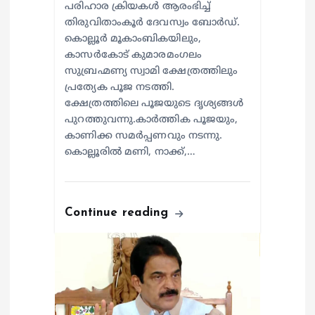
പരിഹാര ക്രിയകൾ ആരംഭിച്ച്
തിരുവിതാംകൂർ ദേവസ്വം ബോർഡ്.
കൊല്ലൂർ മൂകാംബികയിലും,
കാസർകോട് കുമാരമംഗലം
സുബ്രഹ്മണ്യ സ്വാമി ക്ഷേത്രത്തിലും
പ്രത്യേക പൂജ നടത്തി.
ക്ഷേത്രത്തിലെ പൂജയുടെ ദൃശ്യങ്ങൾ
പുറത്തുവന്നു.കാർത്തിക പൂജയും,
കാണിക്ക സമർപ്പണവും നടന്നു.
കൊല്ലൂരിൽ മണി, നാക്ക്,…
Continue reading