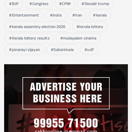
BJP
Congress
CPIM
Donald trump
Entertainment
india
Iran
kerala
kerala assembly election 2026
kerala lottery
Kerala lottery results
malayalam cinema
pinarayi vijayan
Sabarimala
udf