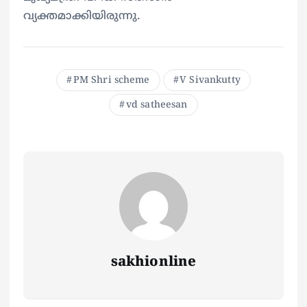
വ്യക്തമാക്കിയിരുന്നു.
PM Shri scheme
V Sivankutty
vd satheesan
sakhionline