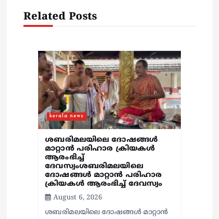
g
Related Posts
a
t
i
o
n
kerala news
ശബരിമലയിലെ ദോഷങ്ങൾ
മാറ്റാൻ പരിഹാര ക്രിയകൾ
ആരംഭിച്ച്
ദേവസ്വംശബരിമലയിലെ
ദോഷങ്ങൾ മാറ്റാൻ പരിഹാര
ക്രിയകൾ ആരംഭിച്ച് ദേവസ്വം
August 6, 2026
ശബരിമലയിലെ ദോഷങ്ങൾ മാറ്റാൻ