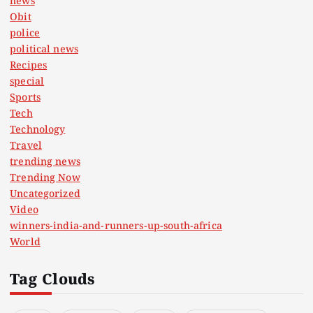
news
Obit
police
political news
Recipes
special
Sports
Tech
Technology
Travel
trending news
Trending Now
Uncategorized
Video
winners-india-and-runners-up-south-africa
World
Tag Clouds