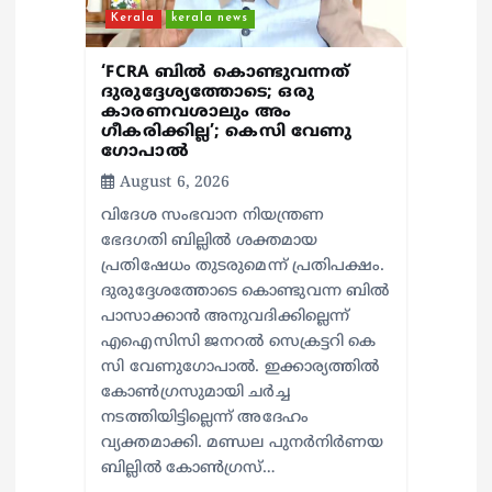
Kerala
kerala news
‘FCRA ബിൽ കൊണ്ടുവന്നത്
ദുരുദ്ദേശ്യത്തോടെ; ഒരു
കാരണവശാലും അം​
ഗീകരിക്കില്ല’; കെസി വേണു​
ഗോപാൽ
August 6, 2026
വിദേശ സംഭവാന നിയന്ത്രണ
ഭേദഗതി ബില്ലിൽ ശക്തമായ
പ്രതിഷേധം തുടരുമെന്ന് പ്രതിപക്ഷം.
ദുരുദ്ദേശത്തോടെ കൊണ്ടുവന്ന ബിൽ
പാസാക്കാൻ അനുവദിക്കില്ലെന്ന്
എഐസിസി ജനറൽ സെക്രട്ടറി കെ
സി വേണുഗോപാൽ. ഇക്കാര്യത്തിൽ
കോൺഗ്രസുമായി ചർച്ച
നടത്തിയിട്ടില്ലെന്ന് അദേഹം
വ്യക്തമാക്കി. മണ്ഡല പുനർനിർണയ
ബില്ലിൽ കോൺഗ്രസ്…