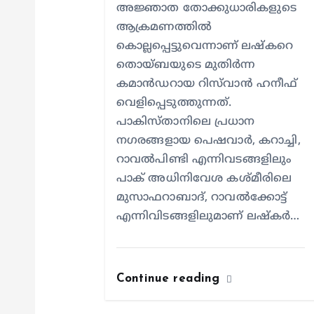
അജ്ഞാത തോക്കുധാരികളുടെ
i
ആക്രമണത്തിൽ
കൊല്ലപ്പെട്ടുവെന്നാണ് ലഷ്കറെ
o
തൊയ്ബയുടെ മുതിർന്ന
കമാൻഡറായ റിസ്‌വാൻ ഹനീഫ്
n
വെളിപ്പെടുത്തുന്നത്.
പാകിസ്താനിലെ പ്രധാന
നഗരങ്ങളായ പെഷവാർ, കറാച്ചി,
റാവൽപിണ്ടി എന്നിവടങ്ങളിലും
പാക് അധിനിവേശ കശ്മീരിലെ
മുസാഫറാബാദ്, റാവൽക്കോട്ട്
എന്നിവിടങ്ങളിലുമാണ് ലഷ്കർ…
Continue reading