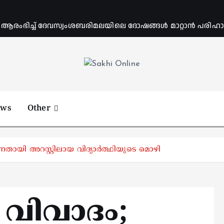
ംഭിച്ച് ദേവസ്വംശബരിമലയിലെ ദോഷങ്ങൾ മാറ്റാൻ പരിഹാര 
Online News Portal
ews
Other
ന്നതായി അറസ്റ്റിലായ വിദ്യാർത്ഥിയുടെ മൊഴി
ാ വിവാദം;