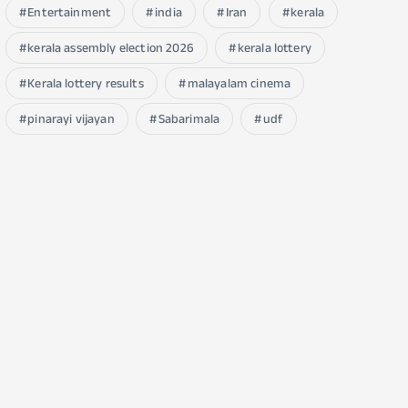
Entertainment
india
Iran
kerala
kerala assembly election 2026
kerala lottery
Kerala lottery results
malayalam cinema
pinarayi vijayan
Sabarimala
udf