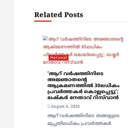
t
Related Posts
n
a
v
National
i
‘ആറ് വർഷത്തിനിടെ
അജ്ഞാതന്റെ
ആക്രമണത്തിൽ 30ലധികം
g
പ്രവർത്തകർ കൊല്ലപ്പെ‍ട്ടു’;
ലഷ്കർ നേതാവ് റിസ്‌വാൻ
a
August 4, 2026
ആറ് വർഷത്തിനിടെ തങ്ങളുടെ
t
മുപ്പതിലധികം പ്രവർത്തകർ