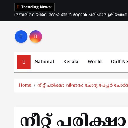
S
Trending News:
k
ശബരിമലയിലെ ദോഷങ്ങൾ മാറ്റാൻ പരിഹാര ക്രിയകൾ ആര
i
p
t
o
c
o
National
Kerala
World
Gulf N
n
t
e
Home
നീറ്റ് പരിക്ഷാ വിവാദം; ചോദ്യ പേപ്പർ ചോർ
n
t
നീറ്റ് പരിക്ഷ