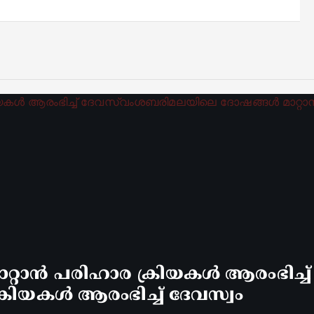
്റാൻ പരിഹാര ക്രിയകൾ ആരംഭിച്ച
രിയകൾ ആരംഭിച്ച് ദേവസ്വം