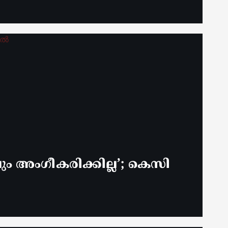
 അം​ഗീകരിക്കില്ല’; കെസി