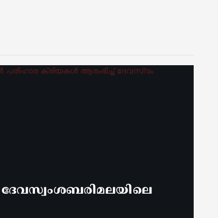
് ദേവസ്വംശബരിമലയിലെ