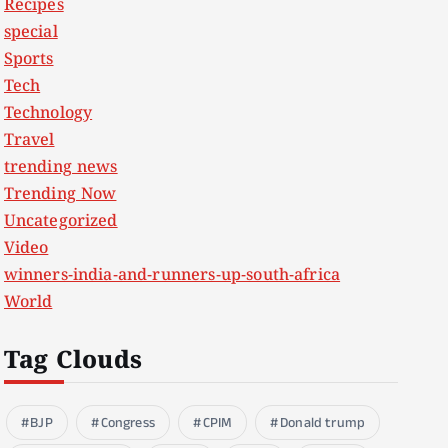
Recipes
special
Sports
Tech
Technology
Travel
trending news
Trending Now
Uncategorized
Video
winners-india-and-runners-up-south-africa
World
Tag Clouds
BJP
Congress
CPIM
Donald trump