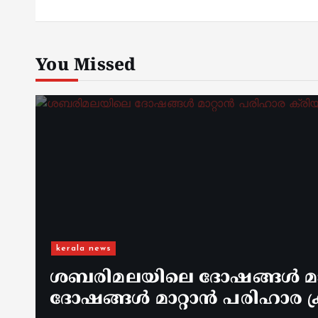
You Missed
kerala news
ശബരിമലയിലെ ദോഷങ്ങൾ മാറ
ദോഷങ്ങൾ മാറ്റാൻ പരിഹാര ക്