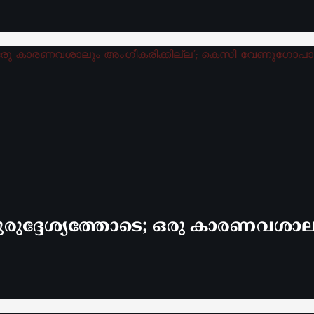
രുദ്ദേശ്യത്തോടെ; ഒരു കാരണവശാലും