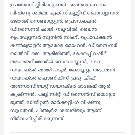
ഉപയോഗിച്ചിരിക്കുന്നത്. ഛായാഗ്രഹണം
വിഷ്‍ണു ശർമ്മ. എക്സിക്യൂട്ടീവ് പ്രൊഡ്യുസർ:
ജോർജ് സെബാസ്റ്റ്യൻ, പ്രൊഡക്ഷൻ
ഡിസൈനർ ഷാജി നടുവിൽ, ലൈൻ
പ്രൊഡ്യൂസർ സുനിൽ സിംഗ്, പ്രൊഡക്ഷൻ
കൺട്രോളർ: ആരോമ മോഹൻ, ഡിസൈനർ
മെൽവി ജെ ആഭിജിത്ത്, മേക്കപ്പ് റഷീദ്
അഹമ്മദ് ജോർജ് സെബാസ്റ്റ്യൻ, കോ
ഡയറക്ടർ ഷാജി പടൂർ, കോസ്റ്റ്യൂം ആക്ഷൻ
ഡയറക്ടർ ഫൊണിക്സ് പ്രഭു, ചീഫ്
അസോസിയേറ്റ് ഡയറക്ടർ രാജേഷ് ആർ
കൃഷ്‍ണൻ, പബ്ലിസിറ്റി ഡിസൈൻസ് യെല്ലോ
ടൂത്ത്, ഡിജിറ്റൽ മാർക്കറ്റിംഗ് വിഷ്‍ണു
സുഗതൻ, പിആർഒ ശബരിയും ആണ്
നിര്‍വഹിച്ചിരിക്കുന്നത്.