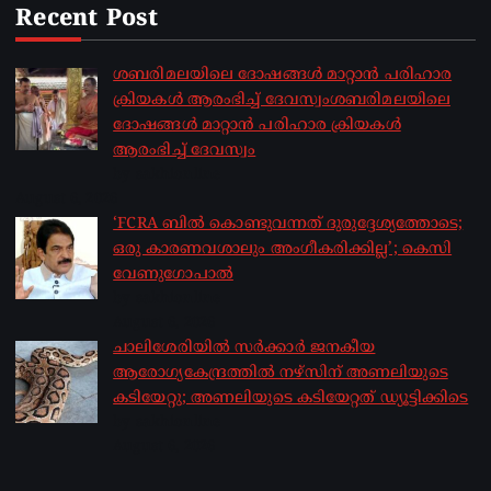
Recent Post
ശബരിമലയിലെ ദോഷങ്ങൾ മാറ്റാൻ പരിഹാര
ക്രിയകൾ ആരംഭിച്ച് ദേവസ്വംശബരിമലയിലെ
ദോഷങ്ങൾ മാറ്റാൻ പരിഹാര ക്രിയകൾ
ആരംഭിച്ച് ദേവസ്വം
by sakhionline
August 6, 2026
‘FCRA ബിൽ കൊണ്ടുവന്നത് ദുരുദ്ദേശ്യത്തോടെ;
ഒരു കാരണവശാലും അം​ഗീകരിക്കില്ല’; കെസി
വേണു​ഗോപാൽ
by sakhionline
August 6, 2026
ചാലിശേരിയില്‍ സര്‍ക്കാര്‍ ജനകീയ
ആരോഗ്യകേന്ദ്രത്തില്‍ നഴ്സിന് അണലിയുടെ
കടിയേറ്റു; അണലിയുടെ കടിയേറ്റത് ഡ്യൂട്ടിക്കിടെ
by sakhionline
August 6, 2026