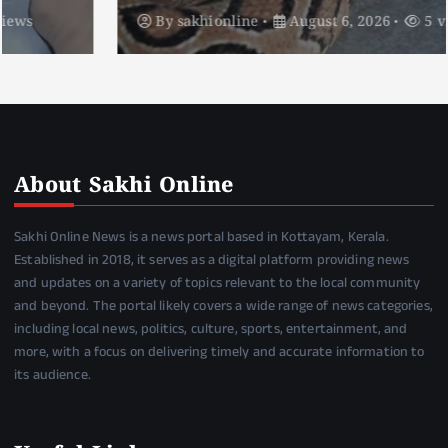
By
sakhionline
August 6, 2026
5 views
About Sakhi Online
Sakhi Online News is a news portal based in Kottayam, Kerala.
Established in 2018, it serves as a digital platform providing news
and updates on a variety of topics relevant to the local community
and beyond. The portal likely covers a wide range of news categories,
including local news, politics, culture, sports, entertainment, and
more, with a focus on delivering timely and accurate information to
its audience.