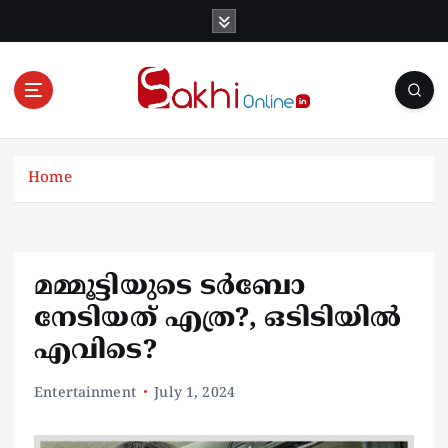
S
k
i
p
t
o
Online News Portal
c
o
Home
n
t
e
n
മമ്മൂട്ടിയുടെ ടര്‍ബോ
t
നേടിയത് എത്ര?, ഒടിടിയില്‍
എവിടെ?
Entertainment
July 1, 2024