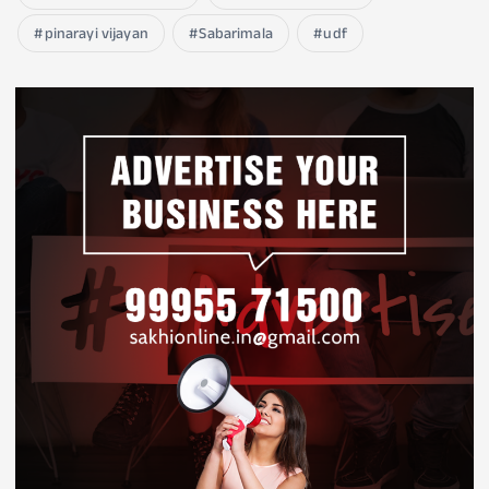
pinarayi vijayan
Sabarimala
udf