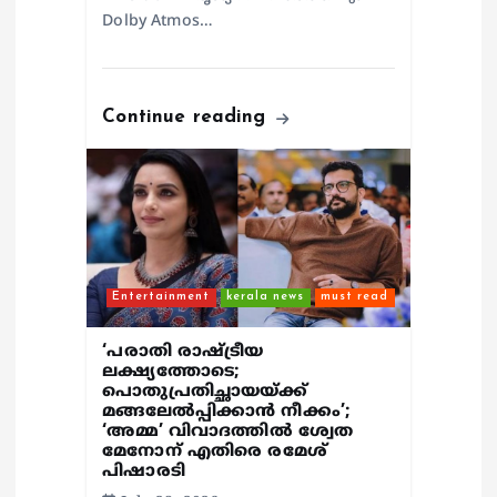
Dolby Atmos…
Continue reading
Entertainment
kerala news
must read
‘പരാതി രാഷ്ട്രീയ
ലക്ഷ്യത്തോടെ;
പൊതുപ്രതിച്ഛായയ്ക്ക്
മങ്ങലേല്‍പ്പിക്കാന്‍ നീക്കം’;
‘അമ്മ’ വിവാദത്തില്‍ ശ്വേത
മേനോന് എതിരെ രമേശ്
പിഷാരടി