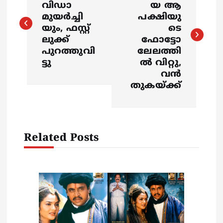
വിഡാ
യ ആ
s
മുയര്‍ച്ചി
പക്ഷിയു
യും, ഫസ്റ്റ്
ടെ
ലുക്ക്
ഫോട്ടോ
t
പുറത്തുവി
ലേലത്തി
ട്ടു
ല്‍ വിറ്റു,
n
വൻ
തുകയ്‍ക്ക്
a
v
Related Posts
i
g
a
t