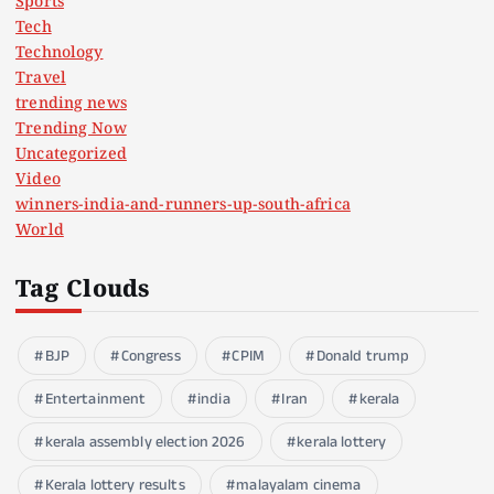
Sports
Tech
Technology
Travel
trending news
Trending Now
Uncategorized
Video
winners-india-and-runners-up-south-africa
World
Tag Clouds
BJP
Congress
CPIM
Donald trump
Entertainment
india
Iran
kerala
kerala assembly election 2026
kerala lottery
Kerala lottery results
malayalam cinema